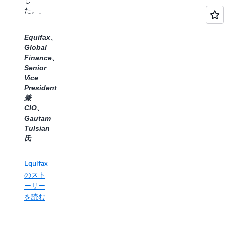
を読む
た。」
ASU の
ストー
—
リーを
Equifax、
読む
Global
Finance、
Senior
Vice
President
兼
CIO、
Gautam
Tulsian
氏
Equifax
のスト
ーリー
を読む