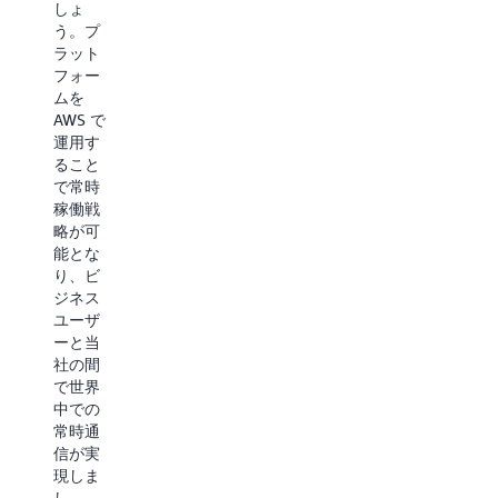
しょ
るプラ
—
う。プ
ットフ
Mahou
ラット
ォーム
San
フォー
へ移行
Miguel、
ムを
したい
ニュー
AWS で
と考え
テクノ
運用す
ていま
ロジー
ること
し
マネー
で常時
た」。
ジャ
稼働戦
ー、
—
アリ
略が可
Juan
ゾナ州
能とな
Pablo
立大
り、ビ
Lopez
学、
ジネス
Borrega
ASU ク
ユーザ
氏
ラウド
ーと当
移行ア
社の間
ドバイ
で世界
Mahou
ザー、
中での
San
Shawn
常時通
Miguel
Bryan
信が実
のスト
氏
現しま
ーリー
し