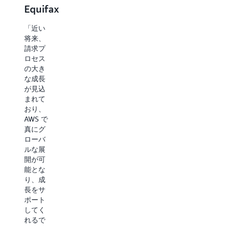
Equifax
アリ
Mahou
ゾナ
San
「近い
州立
Miguel
将来、
請求プ
大学
ロセス
「AWS
の大き
との連
「私た
な成長
携によ
ちは、
が見込
り、信
ピーク
まれて
じられ
時の使
おり、
ないほ
用量を
AWS で
どのス
サポー
真にグ
ピード
トする
ローバ
でクラ
ために
ルな展
ウドに
迅速に
開が可
プロジ
成長で
能とな
ェクト
きる、
り、成
を実装
ビルト
長をサ
するこ
インの
ポート
とがで
伸縮性
してく
きまし
機能を
れるで
た」。
提供す