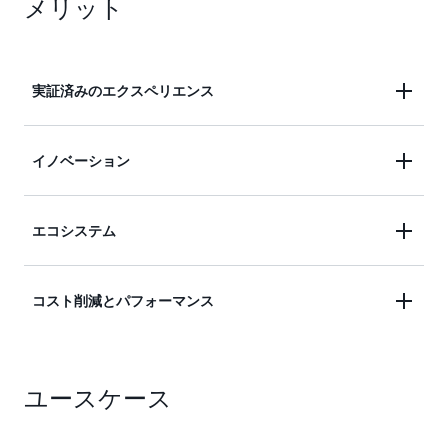
メリット
実証済みのエクスペリエンス
何百もの主要なエンタープライズのお客様のために
イノベーション
Oracle アプリケーションの移行と拡張を行ってきた
10 年以上の経験から利点を得ることができます。
自動化とクラウドネイティブサービスの活用によ
エコシステム
AWS とパートナーは、業界をリードする AWS クラ
り、ビジネスの新たな効率性を促進します。AWS
ウドで、お客様のビジネスに安全性、耐障害性、ス
分析と AI/機械学習により Oracle ERP ソリューショ
ケーラビリティに優れたソリューションを提供する
実績ある移行と最新化の方法論を開発した AWS
コスト削減とパフォーマンス
ンの価値を拡張し、エンタープライズデータから深
ために、柔軟なライセンスとサポートオプションな
Oracle のスペシャリストとパートナーにアクセス
いビジネスインサイトを実現します。運用を自動化
ど、Oracle ERP の変革を支援します。
し、ライセンス、アプリケーションエステート、お
することで一貫した成果を上げ、リソースを解放し
ERP システムが必要とするすべてのコンピューティ
よび AWS での移行と最新化に向けたビジネスの動
てアプリケーションではなくビジネスに集中するこ
ユースケース
ング、データ、およびストレージ容量にアクセスし
員態勢の評価を支援します。移行プログラムやイン
とができます。
ながら、総保有コスト (TCO) を削減し、投資利益率
センティブを利用して、プロフェッショナルサービ
(ROI) を加速させます。AWS は、お客様のニーズに
ス、トレーニングなどで Oracle アプリケーション