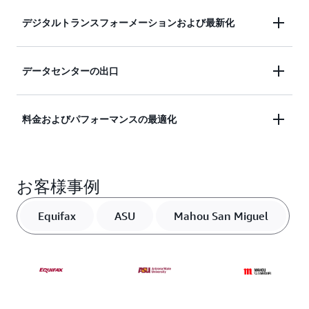
合わせて最適化されたきめ細かい課金オプション
を変革し、チームを変革します。
デジタルトランスフォーメーションおよび最新化
で、必要なスケールとパフォーマンスを提供する非
常に選択肢の多いインフラストラクチャを提供しま
す。AWS クラウドの自動プロビジョニングによ
AWS のサービスを活用して統合型アプリケーショ
データセンターの出口
り、調達、プロビジョニング、デプロイにかかる長
ンの最新化を行い、Oracle アプリケーションの価値
い時間を短縮できます。
を高めます。コンテナ、サーバーレス、機械学習、
AWS は、非常に多くの地域のアベイラビリティゾ
料金およびパフォーマンスの最適化
人工知能 (AI) など、200 を超えるフル機能のクラウ
ーンと、継続的に増加する専門インフラストラクチ
ドネイティブサービスを活用し、顧客と従業員が向
ャのセットを備えているため、現在のデータセンタ
き合う次世代のエクスペリエンスを構築、提供する
AWS は、パブリッククラウドにおけるエンタープ
ーのフットプリントを交換および拡張することがで
方法を見直すことができます。
お客様事例
ライズアプリケーションの移行と最新化について最
きます。これにより、現在依存しているのと同じ
も豊富な経験を有しており、BYOL、AWS とパート
Oracle エンタープライズアプリケーションを移行し
Equifax
ASU
Mahou San Miguel
ナーからのライセンス、インフラストラクチャの最
て運用しながら、将来のニーズに合わせてコンピュ
適化など、お客様のビジネスで求められる料金/パ
ーティング、ストレージ、データ、およびネットワ
フォーマンスの優位性を実現するための実証済みの
ークを最適化することができます。
モデルを提供しています。