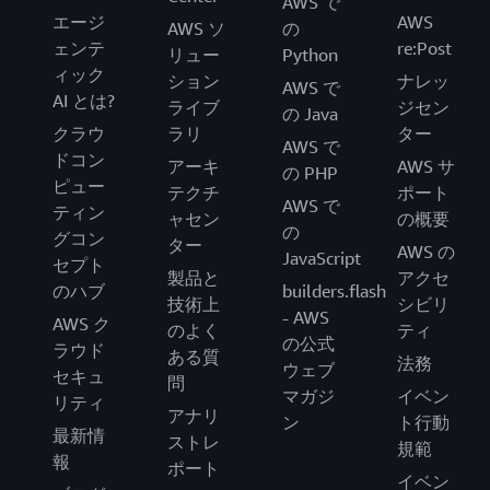
AWS で
エージ
AWS
AWS ソ
の
ェンテ
re:Post
リュー
Python
ィック
ション
ナレッ
AWS で
AI とは?
ライブ
ジセン
の Java
クラウ
ラリ
ター
AWS で
ドコン
アーキ
AWS サ
の PHP
ピュー
テクチ
ポート
AWS で
ティン
ャセン
の概要
の
グコン
ター
AWS の
JavaScript
セプト
製品と
アクセ
のハブ
builders.flash
技術上
シビリ
- AWS
AWS ク
のよく
ティ
の公式
ラウド
ある質
法務
ウェブ
セキュ
問
マガジ
イベン
リティ
アナリ
ン
ト行動
最新情
ストレ
規範
報
ポート
イベン