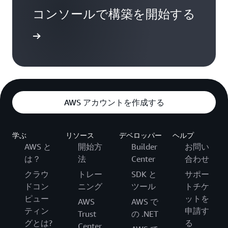
コンソールで構築を開始する
インイン
AWS アカウントを作成する
学ぶ
リソース
デベロッパー
ヘルプ
AWS と
開始方
Builder
お問い
は？
法
Center
合わせ
クラウ
トレー
SDK と
サポー
ドコン
ニング
ツール
トチケ
ピュー
ットを
AWS
AWS で
ティン
申請す
Trust
の .NET
グとは?
る
Center