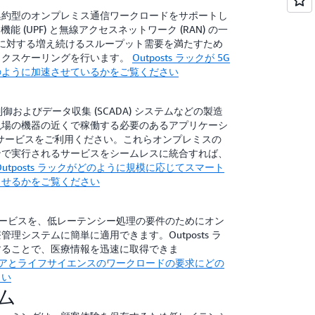
集約型のオンプレミス通信ワークロードをサポートし
機能 (UPF) と無線アクセスネットワーク (RAN) の一
ードに対する増え続けるスループット需要を満たすため
ックスケーリングを行います。
Outposts ラックが 5G
のように加速させているかをご覧ください
制御およびデータ収集 (SCADA) システムなどの製造
現場の機器の近くで稼働する必要のあるアプリケーシ
のサービスをご利用ください。これらオンプレミスの
ンで実行されるサービスをシームレスに統合すれば、
Outposts ラックがどのように規模に応じてスマート
させるかをご覧ください
のサービスを、低レーテンシー処理の要件のためにオン
理システムに簡単に適用できます。Outposts ラ
することで、医療情報を迅速に取得できま
ルスケアとライフサイエンスのワークロードの要求にどの
さい
ム