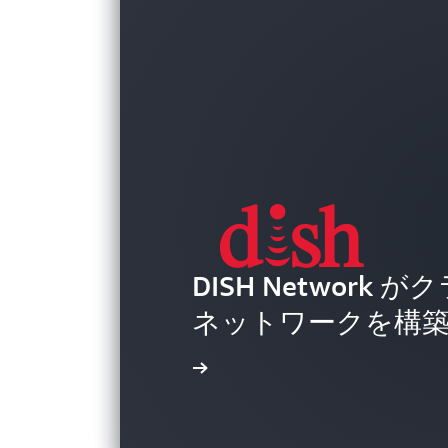
DISH Network
FanDuel が、
ネットワークを構
Morningstar
ビジネスを急速に
Riot Games が
してクラウド移行
動画を見る
ゲーミングエクス
導入事例を読む
導入事例を読む
導入事例を読む