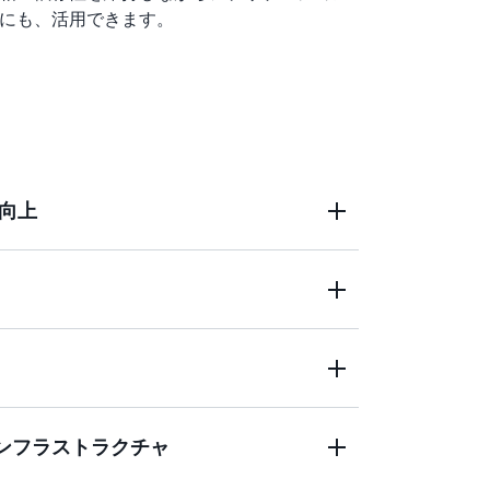
にも、活用できます。
向上
プレミス環境全体で共通の
API、継続的インテ
I/CD) パイプライン、およびツールを標準
ーのワークフローを合理化します
。
もデプロイできます。一貫した AWS インフ
運用により、本番環境をグローバルに迅速
インフラストラクチャ
リティ上の利点を
オンプレミス
で拡張
でき
を実行する必要がある場所ならどこでも、同