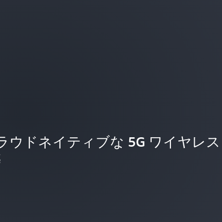
 がクラウドネイティブな 5G ワイヤレス
データレジデンシー要件を順守しながら
築
 が、ハイブリッドアーキテクチャを使用
拡大
レイテンシーを 10～20 ミリ秒短縮して
を加速
ペリエンスを改善