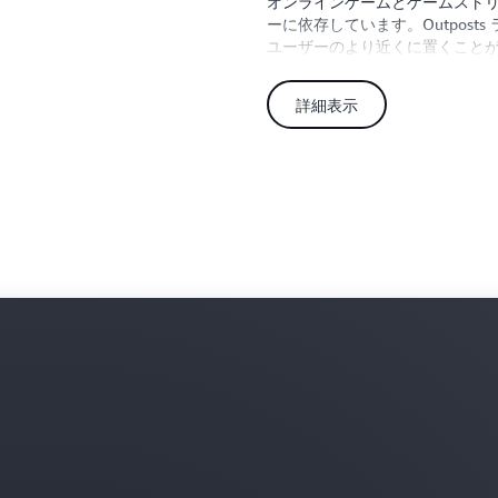
オンラインゲームとゲームスト
ーに依存しています。Outpos
ユーザーのより近くに置くこと
対してより良いパフォーマンス
イテンシーのマルチプレイヤー
詳細表示
ベッティングと
AWS のインフラストラクチャ
ティングとゲーミングワークロ
大に合わせて、リージョンで構
Outposts ラックに迅速にデプ
でホスティングするためのベス
公共部門
AWS のサービスを承認された
がら市民サービスを向上できま
バルな運用と戦術的なエッジデ
せます。
AWS Modular Data
の成果を向上させるかをご覧く