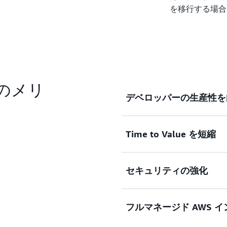
を移行する場合
ックのメリ
デベロッパーの生産性を
Time to Value を短縮
AWS リージョンとオン
グレーションとデプロイ (C
化することで、
デベロッパ
セキュリティの強化
一度構築すれば、どこにで
ラストラクチャとクラウド
にスケールできます。
フルマネージド AWS 
AWS Nitro System
の
セキュ
ます。 アプリケーション