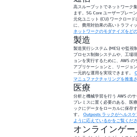
高スループットでネットワーク
ます。5G Core ユーザープレーン
元化ユニット (CU) ワークロ
に、費用対効果の高いトラフィ
ネットワークのモダナイズをど
製造
製造実行システム (MES) や監視
プロセス制御システムや、工場
ョンを実行するために、AWS 
アプリケーションと、リージョ
一元的な運用を実現できます。
マニュファクチャリングを推進
医療
分析と機械学習を行う AWS 
プレミスに置く必要のある、医療管
ックにデータをローカルに保存
す。
Outposts ラックがヘ
ように応えているかをご覧くだ
オンラインゲー