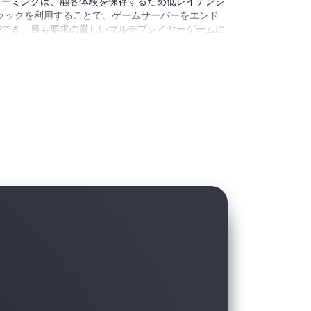
リーミングは、顧客体験を保存するため低レイテンシ
ts ラックを利用することで、ゲームサーバーをエンド
ができ、最も要求の厳しいマルチプレイヤーゲームに
を提供できます。
Outposts ラックがどのように低レ
ゲームを実現するかをご覧ください
。
ゲーム
とサービスをオンプレミスで実行して、法域内のベッ
ードの地域要件に準拠します。新しい法域への事業拡
築し、本番環境に対応した規制対象ワークロードを
ロイします。
規制対象のゲームワークロードを AWS
トプラクティスを理解する
場所に導入することで、市民の機密データを保護しな
す。一貫性のあるクラウドサービスを使用してグロー
プロイを加速することで、ミッションの成果を向上さ
 Center と Outposts を使用して、どのようにミッション
ださい。