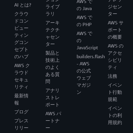
AWS で
AI とは?
ライブ
ジセン
の Java
クラウ
ラリ
ター
AWS で
ドコン
アーキ
AWS サ
の PHP
ピュー
テクチ
ポート
AWS で
ティン
ャセン
の概要
の
グコン
ター
AWS の
JavaScript
セプト
製品と
アクセ
のハブ
builders.flash
技術上
シビリ
- AWS
AWS ク
のよく
ティ
の公式
ラウド
ある質
法務
ウェブ
セキュ
問
マガジ
イベン
リティ
アナリ
ン
ト行動
最新情
ストレ
規範
報
ポート
イベン
ブログ
AWS パ
トの利
プレス
ートナ
用規約
リリー
ー