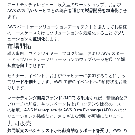
アーキテクチャレビュー、没入型のワークショップ、および
AWS の製品やサービスとの統合を通じて
させ
製品開発を加速化
ます。
AWS パートナーソリューションアーキテクトと協力してお客様
のユースケース向けにソリューションを最適化することで
ソリ
します。
ューションを差別化
市場開拓
導入事例、ウィンワイヤー、ブログ記事、および AWS スター
トアップパートナーソリューションのウェブページを通じて
認
させます。
知度を向上
セミナー、イベント、およびウェビナーに参加することによっ
て
します。AWS 主催のイベントへの招待状をお送
リードを創出
りします。
すれば、積極的なア
マーケティング開発ファンド (MDF) を利用
プローチの加速、キャンペーンおよびコンテンツ開発のコスト
の補填、AWS Marketplace や AWS Data Exchange (ADX) へのソ
リューションの掲載など、さまざまな活動が可能になります。
共同販売
、AWS の
共同販売スペシャリストから献身的なサポートを受け