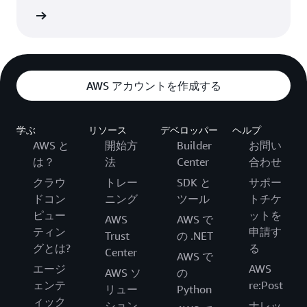
トを入手
AWS アカウントを作成する
学ぶ
リソース
デベロッパー
ヘルプ
AWS と
開始方
Builder
お問い
は？
法
Center
合わせ
クラウ
トレー
SDK と
サポー
ドコン
ニング
ツール
トチケ
ピュー
ットを
AWS
AWS で
ティン
申請す
Trust
の .NET
グとは?
る
Center
AWS で
エージ
AWS
AWS ソ
の
ェンテ
re:Post
リュー
Python
ィック
ション
ナレッ