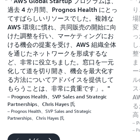
「AWS Global Startup プログラムは、
「
過去 4 か月間、Prognos Health にとっ
り
てすばらしいリソースでした。複雑な
場
AWS 環境に慣れ、共同販売の開始に向
変
けた調整を行い、マーケティングにお
っ
ける機会の提案を受け、AWS 組織全体
し
を通じたネットワークを形成するな
整
ど、非常に役立ちました。窓口を一元
ま
化して道を切り開き、機会を最大化す
ー
る方法についてアドバイスを提供して
ル
もらうことは、非常に貴重です」。
ス
– Prognos Health、SVP Sales and Strategic
A
Partnerships、Chris Hayes 氏
る
– Prognos Health、SVP Sales and Strategic
高
Partnerships、Chris Hayes 氏
– 
– P