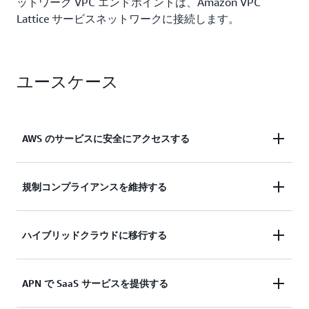
ットワーク VPC エンドポイントは、Amazon VPC
Lattice サービスネットワークに接続します。
ユースケース
AWS のサービスに安全にアクセスする
VPC から、およびオンプレミスで、AWS のサービ
規制コンプライアンスを維持する
スに接続し、重要なデータをプライベートで安全か
つスケーラブルな方法で転送します。
顧客記録などの機密データがインターネットを通過
ハイブリッドクラウドに移行する
しないようにして、HIPAA、EU-US プライバシーシ
ールド、PCI などの規制遵守を維持します。
オンプレミスのアプリケーションとデータを AWS
APN で SaaS サービスを提供する
でホストされている SaaS アプリケーションに安全