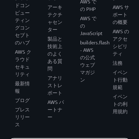
AWS で
ドコン
アーキ
AWS サ
の PHP
ピュー
テクチ
ポート
AWS で
ティン
ャセン
の概要
の
グコン
ター
AWS の
JavaScript
セプト
製品と
アクセ
のハブ
builders.flash
技術上
シビリ
- AWS
AWS ク
のよく
ティ
の公式
ラウド
ある質
法務
ウェブ
セキュ
問
マガジ
イベン
リティ
アナリ
ン
ト行動
最新情
ストレ
規範
報
ポート
イベン
ブログ
AWS パ
トの利
プレス
ートナ
用規約
リリー
ー
ス