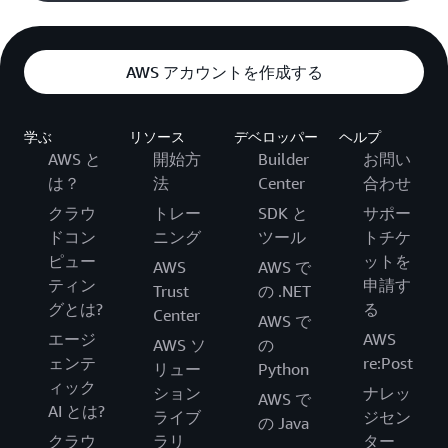
AWS アカウントを作成する
学ぶ
リソース
デベロッパー
ヘルプ
AWS と
開始方
Builder
お問い
は？
法
Center
合わせ
クラウ
トレー
SDK と
サポー
ドコン
ニング
ツール
トチケ
ピュー
ットを
AWS
AWS で
ティン
申請す
Trust
の .NET
グとは?
る
Center
AWS で
エージ
AWS
AWS ソ
の
ェンテ
re:Post
リュー
Python
ィック
ション
ナレッ
AWS で
AI とは?
ライブ
ジセン
の Java
クラウ
ラリ
ター