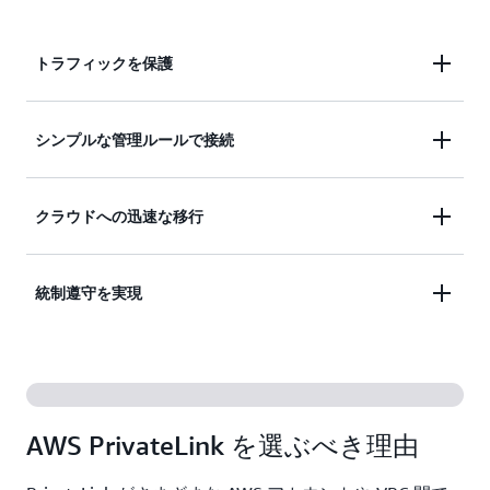
トラフィックを保護
VPC 外部のサービスやリソースとのデータ交換時
シンプルな管理ルールで接続
に、プライベート IP アドレスを使用してトラフィ
ックを保護します。
簡素化されたネットワークとファイアウォールの管
クラウドへの迅速な移行
理ルールで接続し、データ出力と NAT コストを削
減します。
PrivateLink と AWS Direct Connect または VPN を組
統制遵守を実現
み合わせることで、クラウド移行をスピードアップ
します。
HIPAA、EU-US プライバシーシールド、PCI、およ
びその他の規制に準拠しながら、SaaS サービスを
提供します。
AWS PrivateLink を選ぶべき理由