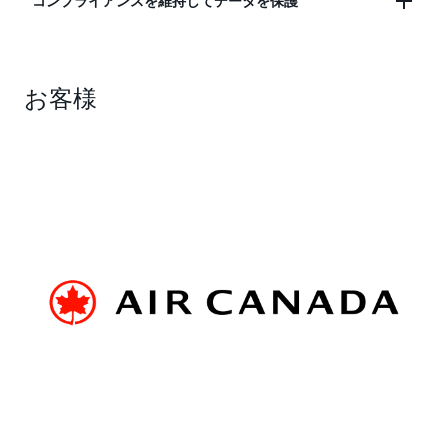
データウェアハウスなど、他の AWS または IBM の
コンプライアンスを維持してデータを保護
サービスに接続して、分析と AI/ML のワークロー
ドをスケールできます。
HIPAA、FedRAMP や SOC を含む AWS コンプライ
お客様
アンスプログラムに基づき、データの保護とコンプ
ライアンスの順守を確保しましょう。