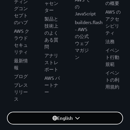
ティン
ャセン
の概要
の
グコン
ター
AWS の
JavaScript
セプト
製品と
アクセ
のハブ
builders.flash
技術上
シビリ
- AWS
AWS ク
のよく
ティ
の公式
ラウド
ある質
法務
ウェブ
セキュ
問
マガジ
イベン
リティ
アナリ
ン
ト行動
最新情
ストレ
規範
報
ポート
イベン
ブログ
AWS パ
トの利
プレス
ートナ
用規約
リリー
ー
ス
English