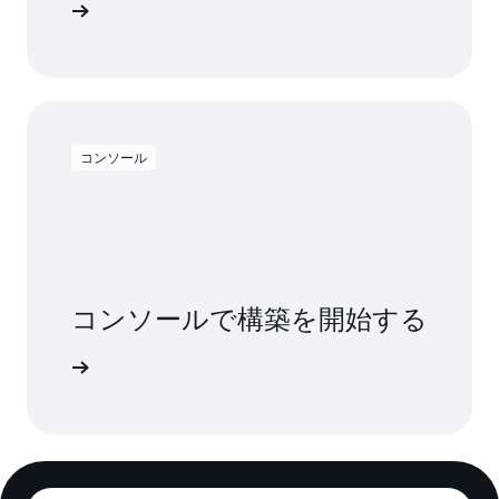
料で試す
コンソール
コンソールで構築を開始する
インイン