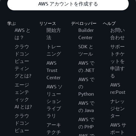
AWS アカウントを作成する
学ぶ
リソース
デベロッパー
ヘルプ
AWS と
開始方
Builder
お問い
は？
法
Center
合わせ
クラウ
トレー
SDK と
サポー
ドコン
ニング
ツール
トチケ
ピュー
ットを
AWS
AWS で
ティン
申請す
Trust
の .NET
グとは?
る
Center
AWS で
エージ
AWS
AWS ソ
の
ェンテ
re:Post
リュー
Python
ィック
ション
ナレッ
AWS で
AI とは?
ライブ
ジセン
の Java
クラウ
ラリ
ター
AWS で
ドコン
アーキ
AWS サ
の PHP
ピュー
テクチ
ポート
AWS で