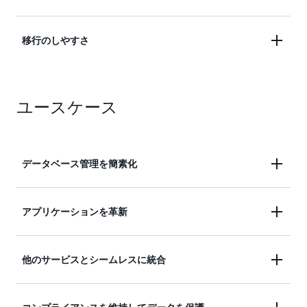
ジョンバックアップなどのディザスタリカバリ機能
により事業の継続性を実現し、ビジネスクリティカ
詳細はこちら »
セキュリティが最優先事項である AWS インフラス
移行のしやすさ
ルなトランザクション、運用、分析のワークロード
トラクチャ上に Amazon RDS for Db2 が構築されて
を 1 つの Db2 エンジンでサポートします。
います。セキュリティ機能には、転送中と保管時の
AWS Database Migration Service (AWS DMS) などの
暗号化、Amazon VPC を使用した完全に設定可能な
詳細はこちら »
ユースケース
マネージドサービス (ダウンタイムとデータ損失が
ネットワークなどがあります。Amazon RDS は
ほぼゼロ)、またはネイティブの移行ツールを使用
HIPAA や FedRAMP などのコンプライアンスプログ
して、簡単に移行できます。
ラムをサポートしています。
データベース管理を簡素化
詳細はこちら »
詳細はこちら »
ビジネスクリティカルなトランザクション、運用、
アプリケーションを革新
分析のワークロードを、1 つのフルマネージド型
Db2 データベースで実行します。
高い可用性、パフォーマンス、拡張性により、アプ
他のサービスとシームレスに統合
リケーションのイノベーションと最適化に注力でき
ます。