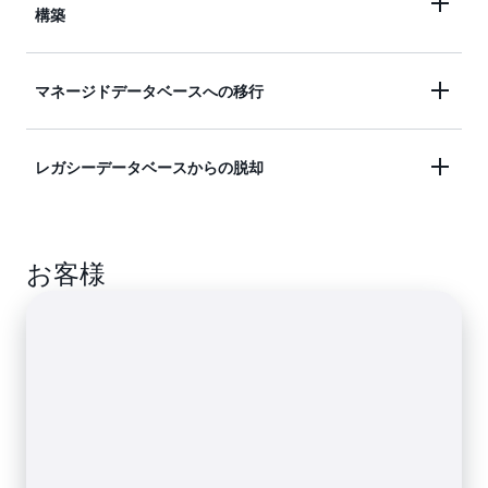
構築
高可用性、スループット、ストレージのスケー
マネージドデータベースへの移行
ラビリティにより、成長するアプリケーション
をサポートします。柔軟な従量制料金により、
Amazon RDS を使用すれば、時間がかかり、複
さまざまなアプリケーションの使用パターンに
レガシーデータベースからの脱却
雑で、高価なデータベースの自己管理に悩まさ
対応します。
れることなく、新しいアプリケーションを革新
および構築できます。
Aurora
に移行することで、高価で懲罰的な商用
お客様
データベースから解放されます。Aurora への移
行により、商用データベースのスケーラビリテ
ィ、パフォーマンス、可用性を 10 分の 1 のコ
ストで手に入れることができます。