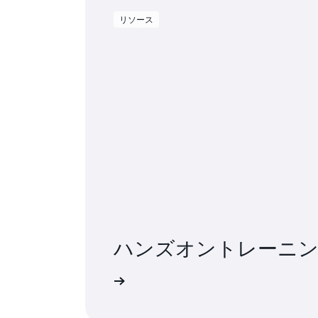
リソース
ハンズオントレーニ
RDS の使用を開始する