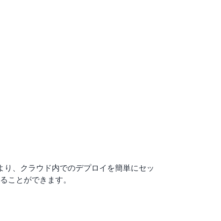
大 2 倍向上し、
保存されます。
ードレプリカは、読み取り頻度の高いデータベー
Amazon RDS Optimized
1 つのデータベースインスタンスの容量制
ベースインスタンスの Amazon CloudWatch
 2 倍速くなります。
を伸縮自在に簡単な方法で実行できるよう
供されます。また、Amazon RDS の拡
U、メモリ、ファイルシステム、ディスク
メトリクスを使用できます。コンピューティング、
使用率、I/O アクティビティ、インスタン
ーションメトリクスは、AWS マネジメント
。
riaDB により、クラウド内でのデプロイを簡単にセッ
ることができます。