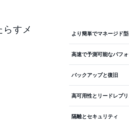
にもたらすメ
より簡単でマネージド型
高速で予測可能なパフォ
AWS マネジメントコン
る MariaDB データベー
for MariaDB のデ
バックアップと復旧
サーバータイプに合わせて
Amazon RDS は、Mari
ータベースパラメータグルー
ストレージオプションを提
管理と微調整が可能です。
は中規模のワークロード向
高可用性とリードレプリ
Amazon RDS ブルー/
パフォーマンスの OLTP
Amazon RDS の自動
に、より速く更新できるよ
IOPS は 1 秒あたり最大 
た保持期間内 (最大 35 日
ます。ストレージに対する
インスタンスを復旧できま
隔離とセキュリティ
よって追加ストレージをゼ
ーによる任意のバックアッ
Amazon RDS マルチ A
ともできます。
スバックアップは、お客様
続性を高め、プロダクショ
Amazon RD