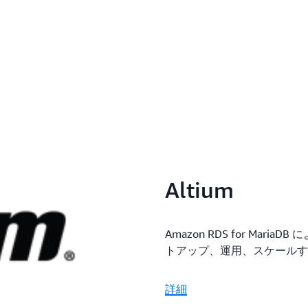
クションのスループットが最
Amazon RDS によって
す。Amazon RDS リ
Reads
スワークロードに対して、
Amazon RDS では、データ
ではクエリ処理が最大
限を超えたスケールアウト
メトリクスが追加料金なしで提
設計されています。
張モニタリングでは、CP
I/O の 50 を超える
メモリ、ストレージ容量の
ス接続などの主要なオペレ
コンソールで確認できます
Altium
Amazon RDS for Ma
トアップ、運用、スケールす
詳細