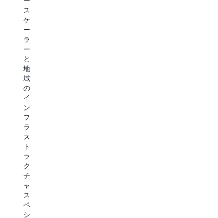
ー
エ
進
ス
ン
す
ケ
タ
る
ー
ー
の
ラ
プ
か
ー
ラ
を
と
イ
ご
地
ズ
覧
域
AI
く
の
の
だ
イ
採
さ
ン
用
い
フ
を
ラ
ど
IDC
ス
の
の
ト
よ
レ
ラ
う
ポ
ク
に
チ
推
ー
ャ
進
ト
ス
し
を
ペ
て
読
シ
い