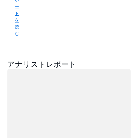
ー
ト
を
読
む
アナリストレポート
ロード中