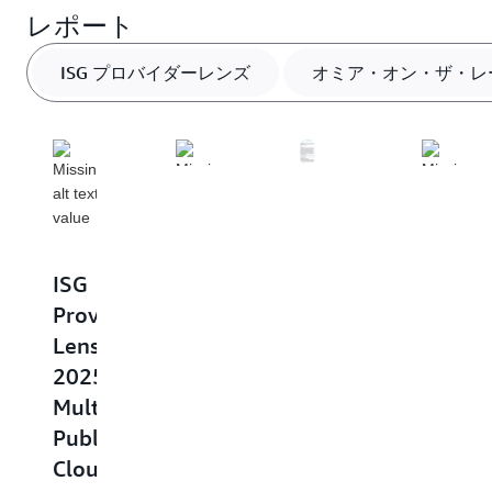
レポート
ISG プロバイダーレンズ
オミア・オン・ザ・レ
IDC
レ
ISG
Omdia
ガ
ポ
Provider
|
ー
ー
Lens
On
ト
ト
2025
the
ナ
|
Multi
Radar:
ー
ア
Public
ア
|
マ
Cloud
マ
2025
ゾ