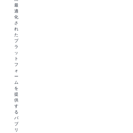
「リ
最
ベ
が、
ー
適
ー
台
ダ
化
シ
湾
ー」
さ
ョ
の
に
れ
ン
企
位
た
ハ
業
置
プ
ブ
が
付
ラ
と
ど
け
ッ
包
の
ら
ト
括
よ
れ
フ
的
う
ま
ォ
な
に
し
ー
ジ
イ
た
ム
ェ
ノ
を
ネ
ベ
Gartner
提
レ
ー
の
供
ー
シ
レ
す
テ
ョ
る
ィ
ポ
ン
パ
ブ
ー
を
ブ
AI
加
ト
リ
ソ
速
を