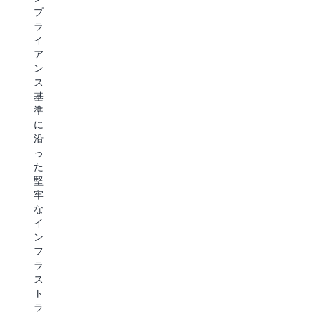
プ
ラ
イ
ア
ン
ス
基
準
に
沿
っ
た
堅
牢
な
イ
ン
フ
ラ
ス
ト
ラ