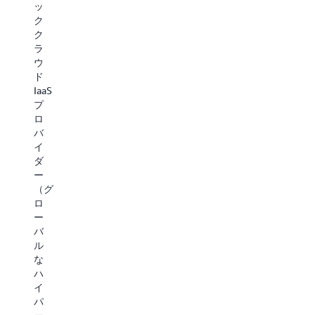
ッ
リ
し、
読
ク
ュ
デ
む
ク
ー
ー
ラ
シ
タ
ウ
ョ
セ
ド
ン
キ
IaaS
を
ュ
プ
通
リ
ロ
じ
テ
バ
て、
ィ
イ
AWS
を
ダ
が
強
ー
ア
化
（グ
ジ
し、
ロ
ア
デ
ー
太
ジ
バ
平
タ
ル
洋
ル
な
地
変
ハ
域
革
イ
で
を
パ
の
推