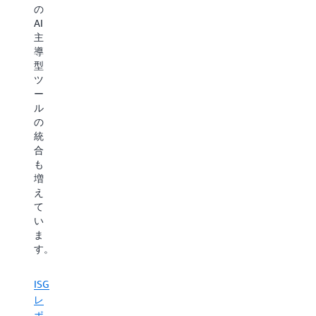
の
AI
主
導
型
ツ
ー
ル
の
統
合
も
増
え
て
い
ま
す。
ISG
レ
ポ