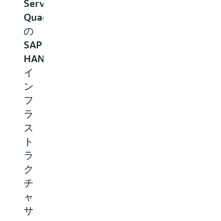
Services
ゾ
年
ン
Quadrant
ン
マ
ウ
の
ウ
ジ
ェ
SAP
ェ
ッ
ブ
HANA
ブ
ク・
サ
イ
サ
ク
ー
ン
ー
ア
ビ
フ
ビ
ド
ス、
ラ
ス
ラ
デ
ス
(AWS)
ン
ジ
ト
は、
ト
タ
ラ
地
（AI
ル
ク
域
ア
レ
チ
投
プ
ジ
ャ
資
リ
リ
サ
と
ケ
エ