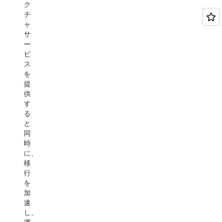
ク
チ
ャ
サ
ー
ビ
ス
を
提
供
す
る
と
同
時
に、
移
行
を
加
速
し、