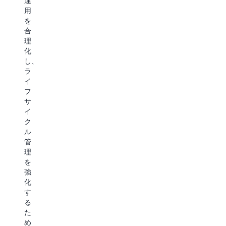
運
用
を
合
理
化
し、
ラ
イ
フ
サ
イ
ク
ル
管
理
を
強
化
す
る
た
め