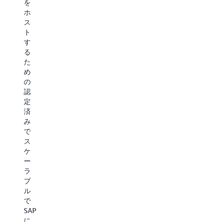
進
を
設
ッ
ホ
ト
し
ス
AWS
フ
て
ト
の
ォ
す
新
い
ー
る
し
ム
ま
た
い
部
す
め
ア
門
の
ジ
の
認
Omdia
ア
2025
定
の
パ
年
済
新
シ
マ
み
し
フ
ジ
で
い
ィ
ッ
ス
調
ッ
ク・
ケ
査
ク
ク
ー
に
(台
ア
ラ
よ
北)
ド
ブ
る
リ
ラ
ル
と、
ー
ン
で
AWS
ジ
ト
SAP
イ
ョ
で
に
ノ
ン