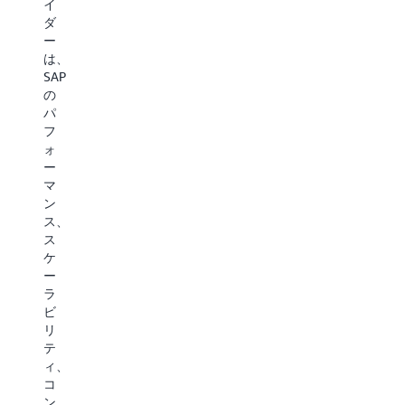
イ
ダ
ー
は、
SAP
の
パ
フ
ォ
ー
マ
ン
ス、
ス
ケ
ー
ラ
ビ
リ
テ
ィ、
コ
ン