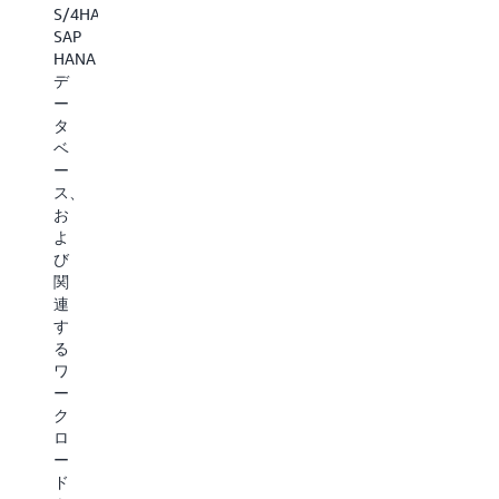
オ
た
S/4HANA、
AWS
セ
SAP
新
は、
HANA
ガ
ア
し
デ
ー
ニ
い
ー
ト
タ
ア
ナ
ア
ベ
ー
の
ジ
ー
社
GenAI
ス、
ア
の
お
AI
イ
太
よ
ア
ノ
平
び
プ
関
ベ
リ
洋
連
ケ
ー
(台
す
ー
シ
る
北)
シ
ワ
ョ
ョ
地
ー
ン
ン
域
ク
開
ロ
を
発
を
ー
プ
推
開
ド
ラ