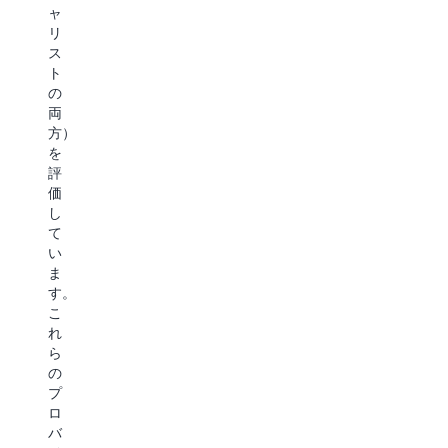
む
ャ
る
リ
か
ス
を
ト
ご
の
覧
両
く
方）
だ
を
さ
評
い
価
し
Omdia
て
レ
い
ポ
ま
ー
す。
ト
こ
れ
を
ら
読
の
む
プ
ロ
バ