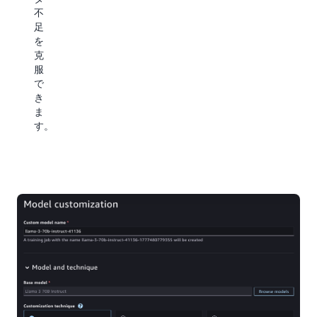
不
足
を
克
服
で
き
ま
す。