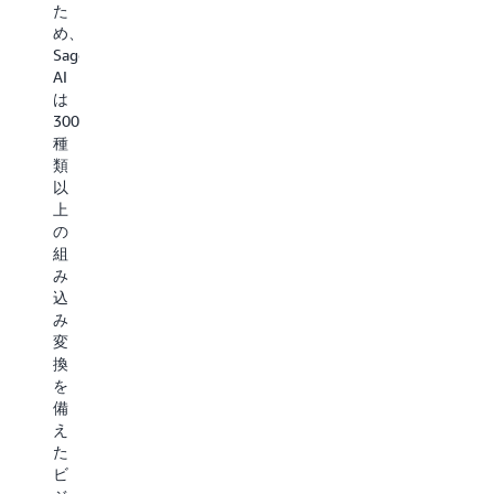
た
適
め、
化
SageMaker
す
AI
る
は
必
300
要
種
が
類
あ
以
る
上
場
の
合
組
は
み
強
込
化
み
学
変
習
換
(RLVR、
を
RLAIF)
備
に
え
進
た
む
ビ
こ