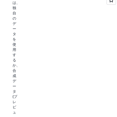
は、
独
自
の
デ
ー
タ
を
使
用
す
る
か、
合
成
デ
ー
タ
(プ
レ
ビ
ュ