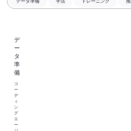
ートしたりできます。モデルのカスタマイズスキル
データ準備
手法
トレーニング
推
は GitHub 上のオープンソースであるため、チーム
はそれらを検証し、フォークし、ワークフローに合
わせて調整できます。
デ
高
エ
推
L
ー
度
ン
論
ト
タ
な
ド
ラ
希
ッ
準
カ
ツ
望
キ
す
備
ス
ー
ン
る
タ
エ
グ
精
コ
サ
マ
ン
度
ー
ー
と
デ
イ
ド
バ
パ
ィ
ー
ズ
の
フ
ン
を
ォ
テ
サ
グ
用
ー
エ
ク
ー
意
マ
ー
し
ニ
バ
ン
ジ