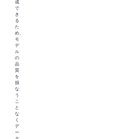
成
で
き
る
た
め、
モ
デ
ル
の
品
質
を
損
な
う
こ
と
な
く
デ
ー
タ