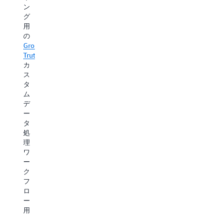
ン
た
グ
は
用
SageMaker
の
HyperPod
Ground
を
Truth
、
活
カ
用
ス
し
タ
て、
ム
何
デ
千
ー
も
タ
の
処
ア
理
ク
ワ
セ
ー
ラ
ク
レ
フ
ー
ロ
タ
ー
ー
用
に