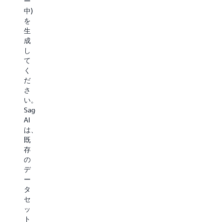
ー
中)
を
生
成
し
て
く
だ
さ
い。
SageMaker
AI
は、
既
存
の
デ
ー
タ
セ
ッ
ト