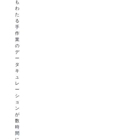
も
す
る
す
わ
る
必
た
必
要
る
要
が
手
は
あ
作
あ
る
業
り
場
の
ま
合
デ
せ
は
ー
ん。
教
タ
師
キ
付
ュ
き
レ
微
ー
調
シ
整
ョ
(SFT)
ン
ま
が
た
数
は
時
直
間
接
に