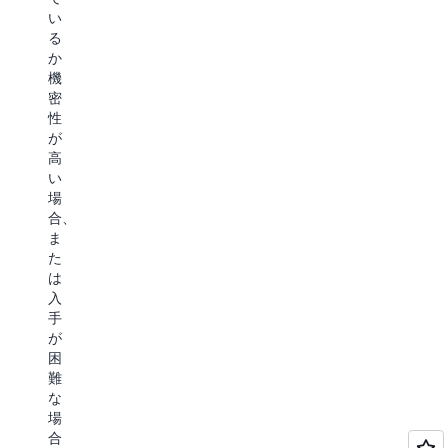
い
る
か
機
密
性
が
高
い
場
合、
ま
た
は
入
手
が
困
難
な
場
合