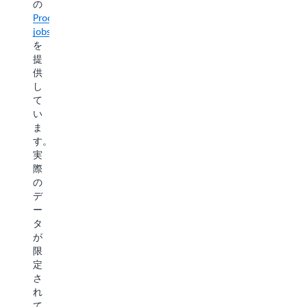
の
拡
Processing
張
jobs
し
を
て
提
く
供
だ
し
さ
て
い。
い
ま
す。
実
際
の
デ
ー
タ
が
限
定
さ
れ
て