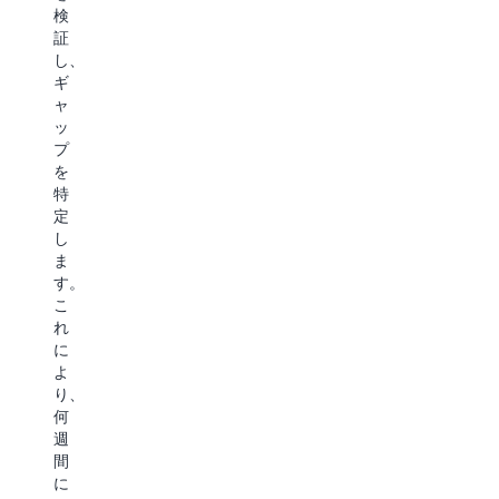
ー
サ
き
検
ニ
フ
ポ
ま
証
ン
ェ
ー
す。
し、
グ
イ
ト
ギ
し
ス
し
ャ
ま
に
て
ッ
す。
入
い
プ
し
っ
ま
を
か
て
す。
特
も、
さ
定
イ
SageMaker
ら
し
ン
AI
に
ま
ス
は、
分
す。
タ
モ
析
こ
ン
デ
で
れ
ス
ル
き
に
を
の
る
よ
選
動
よ
り、
択
作
う
何
し
を
に
週
て
変
な
間
管
更
り
に
理
す
ま