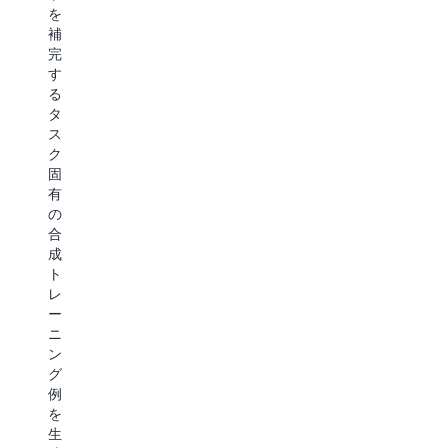
を
補
完
す
る
タ
ス
ク
固
有
の
合
成
ト
レ
ー
ニ
ン
グ
例
を
生