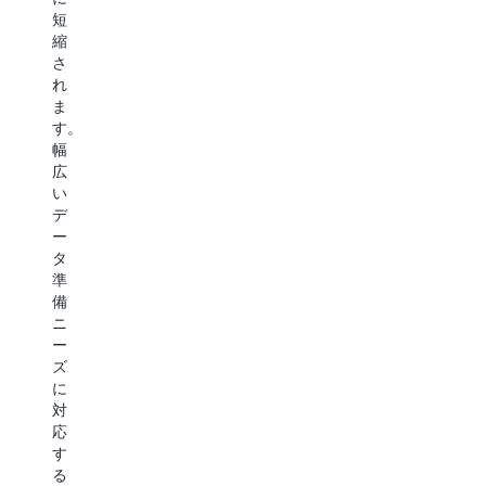
選
短
好
縮
最
さ
適
れ
化
ま
(DPO)
す。
を
幅
サ
広
ポ
い
ー
デ
ト
ー
し、
タ
特
準
定
備
の
ニ
報
ー
酬
ズ
シ
に
グ
対
ナ
応
ル
す
を
る
最