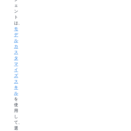
た
ス
ェ
ッ
ー
り
の
ン
コ
ク
レ
目
ト
ー
標
ス
は、
ド
SageMaker
を
モ
モ
を
AI
達
デ
変
は、
デ
成
ル
更
教
し
カ
ル
し
師
た
ス
た
の
付
ら、
タ
り
き
数
カ
マ
す
微
回
イ
ス
る
調
ク
ズ
こ
整
タ
リ
ス
と
(SFT)、
ッ
キ
マ
な
直
ク
ル
く
イ
接
す
を
す
選
る
ズ
使
べ
好
だ
用
て
最
け
し
SageMaker
の
適
で、
て、
AI
重
化
SageMaker
選
は、
要