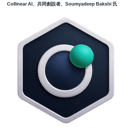
Collinear AI、共同創設者、Soumyadeep Bakshi 氏