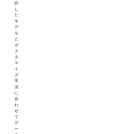
(DPO)、
AI
択
モ
な
AI
推
し
デ
実
フ
論
た
ル
験
ィ
エ
モ
と
指
ー
ン
デ
デ
標
ド
ド
ル
ー
を
バ
ポ
と
タ
自
ッ
イ
カ
サ
動
ク
ン
ス
イ
的
(RLAIF)
ト
タ
ズ
に
や
ま
マ
に
記
検
た
イ
基
録
証
は、
ズ
づ
で
可
サ
手
い
き
能
ー
法
て
ま
な
バ
に
適
す
報
ー
合
切
ML
酬
レ
わ
な
と
(RLVR)
ス
せ
コ
の
か
推
て
ン
統
ら
論
デ
ピ
合
の
用
ー
ュ
に
強
の