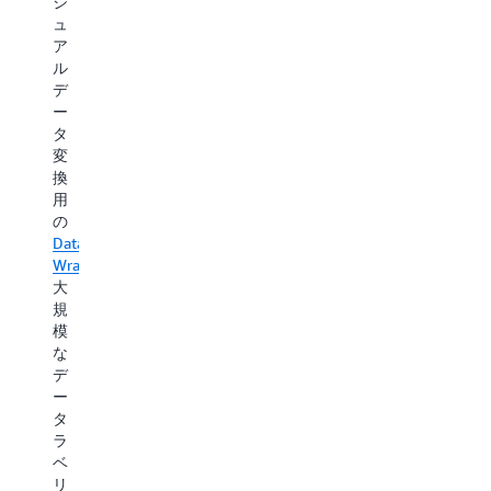
ジ
と
ュ
が
ア
で
ル
き
デ
ま
ー
す。 継
タ
続
変
的
換
な
用
事
の
前
Data
ト
Wrangler
、
レ
大
ー
規
ニ
模
ン
な
グ
デ
で
ー
は、
タ
SageMaker
ラ
Training
ベ
Jobs
リ
ま