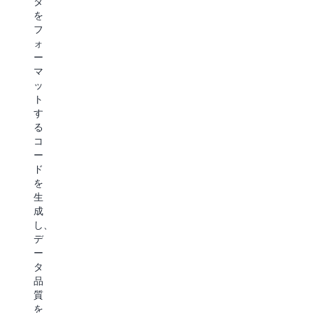
タ
ー
よ
化
Amazon
を
テ
り
学
Bedrock
フ
ィ
豊
習
の
ォ
ン
富
(RLAIF)
い
ー
グ
な
な
ず
マ
リ
視
ど
れ
ッ
ソ
覚
の
か
ト
ー
化
最
に
す
ス
が
新
モ
る
を
可
の
デ
コ
自
能
モ
ル
ー
動
に
デ
を
ド
的
な
ル
本
を
に
り
カ
番
生
選
ML
ス
環
成
択
ユ
タ
境
し、
し
ー
マ
に
デ
て
ザ
イ
デ
ー
プ
ー
ズ
プ
タ
ロ
イ
技
ロ
品
ビ
ン
術
イ
質
ジ
タ
を
で
を
ョ