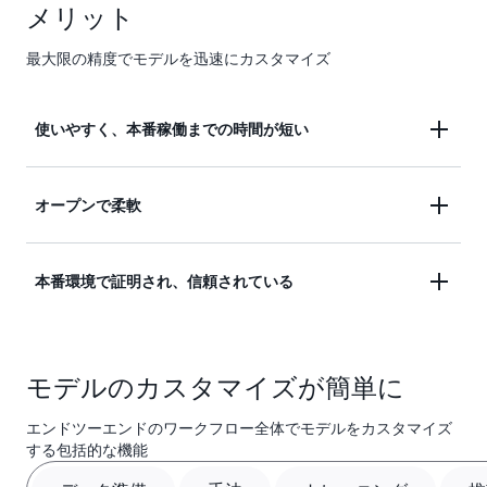
メリット
最大限の精度でモデルを迅速にカスタマイズ
使いやすく、本番稼働までの時間が短い
データの準備からデプロイまでのエンドツーエンド
オープンで柔軟
のワークフローを、数か月ではなく数日で完了しま
す。ガイド付き UI または AI エージェントガイド付
20 種類以上のオープンウェイトモデル全体での幅
本番環境で証明され、信頼されている
きワークフローから始めて、SageMaker Python
広いカスタマイズ手法を、すべてサーバーレス体験
SDK で自動化します。完全にサーバーレス – インフ
を通じて提供します。オープンウェイトモデルと
ラストラクチャをプロビジョニングする必要も、管
トレーニングメトリクスと評価結果は追跡され、
は、お客様がウェイトを所有することを意味しま
理するキャパシティもありません。
モデルのカスタマイズが簡単に
SageMaker AI 上の MLflow に直接ログ記録されるた
す。カスタムモデルを Amazon Bedrock にデプロイ
め、すべての実験を監視し、モデルのパフォーマン
してサーバーレス推論を行ったり、SageMaker エン
エンドツーエンドのワークフロー全体でモデルをカスタマイズ
スを完全に可視化して比較できます。
ドポイントにデプロイしてマネージド推論を行った
する包括的な機能
り、お客様自身のインフラストラクチャにエクスポ