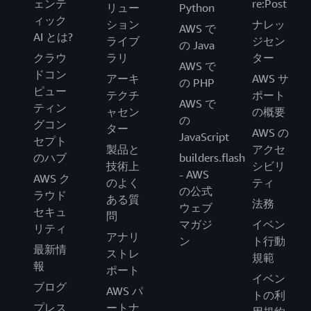
ェンテ
re:Post
リュー
Python
ィック
ション
ナレッ
AWS で
AI とは?
ライブ
ジセン
の Java
クラウ
ラリ
ター
AWS で
ドコン
アーキ
AWS サ
の PHP
ピュー
テクチ
ポート
AWS で
ティン
ャセン
の概要
の
グコン
ター
AWS の
JavaScript
セプト
製品と
アクセ
のハブ
builders.flash
技術上
シビリ
- AWS
AWS ク
のよく
ティ
の公式
ラウド
ある質
法務
ウェブ
セキュ
問
マガジ
イベン
リティ
アナリ
ン
ト行動
最新情
ストレ
規範
報
ポート
イベン
ブログ
AWS パ
トの利
プレス
ートナ