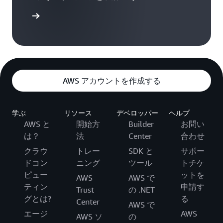
インする
AWS アカウントを作成する
学ぶ
リソース
デベロッパー
ヘルプ
AWS と
開始方
Builder
お問い
は？
法
Center
合わせ
クラウ
トレー
SDK と
サポー
ドコン
ニング
ツール
トチケ
ピュー
ットを
AWS
AWS で
ティン
申請す
Trust
の .NET
グとは?
る
Center
AWS で
エージ
AWS
AWS ソ
の