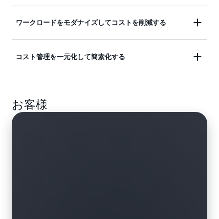
インスタンスファミリー、リージョン、オペレーテ
ワークロードをモダナイズしてコストを削減する
ィングシステム、テナンシーにかかわらず、定常状
態での全体的な使用に対するコンピューティング料
ワークロードを新しいインスタンスに移行する、ま
コスト管理を一元化して簡素化する
金を削減します。
たは AWS Lambda と AWS Fargate を使用してアプ
リケーションをモダナイズするときのコストを最適
1 つの AWS アカウントで Savings Plans を購入する
化します。
お客様
と、AWS が AWS 組織全体に自動適用します。