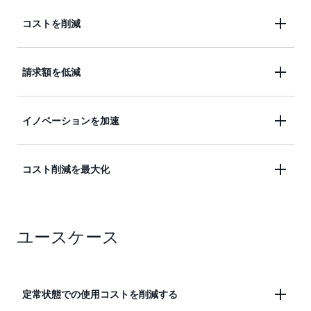
コストを削減
オンデマンド料金よりも最大 72% 低い大幅なコス
請求額を低減
ト削減からメリットを得られます。
Savings Plans は、対象となる AWS の使用に自動的
イノベーションを加速
に同時適用されるため、請求額を簡単に低減できま
す。
コストを削減しながら最新のインスタンスファミリ
コスト削減を最大化
ー、世代、リージョンを使用することで、イノベー
ションを加速させます。
AWS Cost Explorer の Savings Plans 推奨事項に従う
ユースケース
ことでコスト削減を最大化します。
定常状態での使用コストを削減する