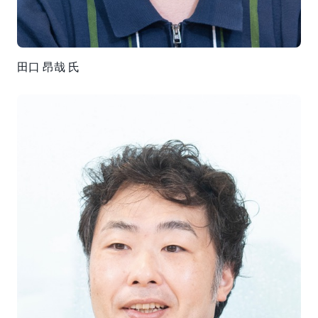
置の実験データを 2 ペタバイトのオープンデータとし
て AWS 上に公開しました。そのデータと連携した炉心
プラズマ設計も AWS 上で行えたらと考えています。最
新のインスタンスに柔軟に切り替えられるのが AWS の
田口 昂哉 氏
魅力ですので、今後も高性能なインスタンスの発表を期
待しています。また、コストパフォーマンスに優れる
AWS Graviton の活用も視野に入れています」（中村
氏）