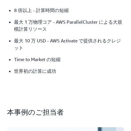
ミュレーション、3 次元実態モデルでの精密評価を行っ
8 倍以上 - 計算時間の短縮
ています。「核融合炉を構成する機器の発熱量やトリチ
ウム生産量などを評価し、全体設計にフィードバックし
最大 1 万物理コア - AWS ParallelCluster による大規
ています。今後も炉停止後の放射化量評価など安全設
模計算リソース
計・安全評価を実施していく予定です」と語ります。
最大 10 万 USD - AWS Activate で提供されるクレジ
金田氏もほぼ毎日、核融合炉用プラズマ加熱装置（ジャ
ット
イロトロン）の設計に向けてG5 インスタンスを活用し
たシミュレーションを実施。「ジャイロトロンの量産化
Time to Market の短縮
を目指し、G5 インスタンスを 2 台、3 台と活用しなが
世界初の計算に成功
ら分析しています」と語ります。AWS ParallelCluster
でのシミュレーションでは最大 1 万物理コアの利用が
可能となり、計算時間を大幅に短縮しました。「共同研
究先所有のオンプレミスマシンで約24 時間かかってい
た計算が約 3 時間に短縮されました。ひと晩待つ必要
もなくなり、材料を変えながら計算を繰り返すパラメー
本事例のご担当者
タサーベイが容易になりました」（中村氏）同様に、金
田氏が利用する GPU インスタンスでも、従来の PC 環
境で 10 時間かかっていた計算が 2 時間程度になるな