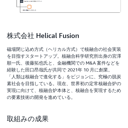
ンス を紹介いただき、P3 インスタンスと G5 インスタ
ンスのメモリーやクロック数を考慮してコストパフォー
マンスの高い組み合わせを検証しました」と語ります。
AWS ParallelCluster や GPU インスタンスをセキュアに
株式会社 Helical Fusion
利用するためのアーキテクチャは、AWS Control Tower
と AWSIAM Identity Center によるマルチアカウント環
境を構築しています。
磁場閉じ込め方式（ヘリカル方式）で核融合の社会実装
を目指すスタートアップ。核融合科学研究所出身の宮澤
「研究開発用の HPC 環境として外部からの攻撃に強い
順一氏、後藤拓也氏と、金融機関での M&A 案件などを
アーキテクチャを構築・維持することが重要です。現在
経験した田口昂哉氏が共同で 2021年 10 月に創業。
も AWS の担当者のアドバイスを受けながらアカウント
「人類は核融合で進化する」をビジョンに、究極の脱炭
管理を強化しています」（中村氏）
素社会を目指している。現在、世界初の定常核融合炉の
実現に向けて、核融合炉本体と、核融合を実現するため
導入効果
の要素技術の開発を進めている。
AWS Activate の活用で開発速度を加速
取組みの成果
現在、中村氏はほぼ毎日、AWS ParallelClusterを活用し
て核融合炉の基本構造の決定や材料を選定するためのシ