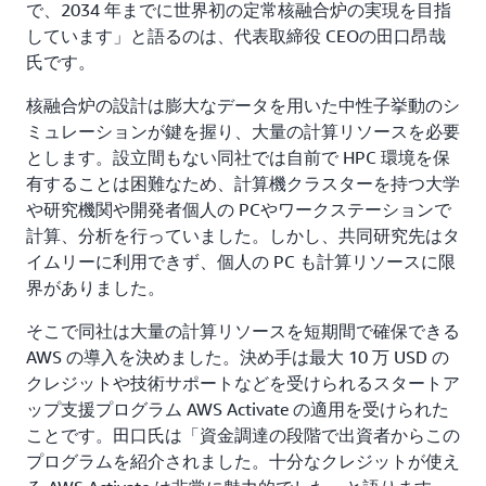
で、2034 年までに世界初の定常核融合炉の実現を目指
しています」と語るのは、代表取締役 CEOの田口昂哉
氏です。
核融合炉の設計は膨大なデータを用いた中性子挙動のシ
ミュレーションが鍵を握り、大量の計算リソースを必要
とします。設立間もない同社では自前で HPC 環境を保
有することは困難なため、計算機クラスターを持つ大学
や研究機関や開発者個人の PCやワークステーションで
計算、分析を行っていました。しかし、共同研究先はタ
イムリーに利用できず、個人の PC も計算リソースに限
界がありました。
そこで同社は大量の計算リソースを短期間で確保できる
AWS の導入を決めました。決め手は最大 10 万 USD の
クレジットや技術サポートなどを受けられるスタートア
ップ支援プログラム AWS Activate の適用を受けられた
ことです。田口氏は「資金調達の段階で出資者からこの
プログラムを紹介されました。十分なクレジットが使え