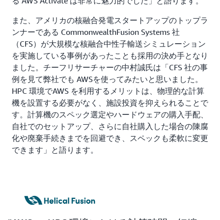
る AWS Activate は非常に魅力的でした」と語ります。
また、アメリカの核融合発電スタートアップのトップラ
ンナーである CommonwealthFusion Systems 社
（CFS）が大規模な核融合中性子輸送シミュレーション
を実施している事例があったことも採用の決め手となり
ました。チーフリサーチャーの中村誠氏は「CFS 社の事
例を見て弊社でも AWSを使ってみたいと思いました。
HPC 環境でAWS を利用するメリットは、物理的な計算
機を設置する必要がなく、施設投資を抑えられることで
す。計算機のスペック選定やハードウェアの購入手配、
自社でのセットアップ、さらに自社購入した場合の陳腐
化や廃棄手続きまでを回避でき、スペックも柔軟に変更
できます」と語ります。
ソリューション
AWS ParallelCluster、Amazon EC2 の GPU インスタ
ンス、Hpc7a インスタンスで高速計算