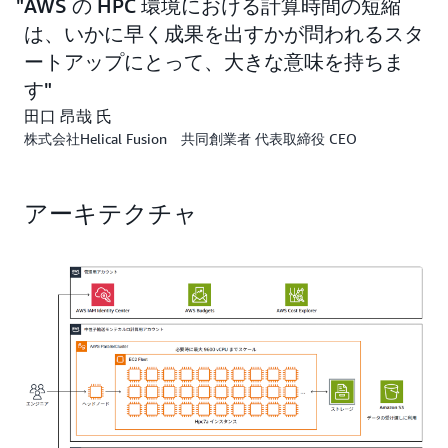
AWS の HPC 環境における計算時間の短縮
AWS の採用決定後、同社は 2023 年 12月にワークショ
は、いかに早く成果を出すかが問われるスタ
ップで HPC の技術スタックに触れ、2024 年 1 月から 2
ートアップにとって、大きな意味を持ちま
月にかけて PoC を実施しました。
す
「AWS ParallelCluster を用いたシミュレーションで
田口 昂哉 氏
は、AWS の担当者にハンズオンを実施していただいて
株式会社Helical Fusion 共同創業者 代表取締役 CEO
から PoC に着手したものの、シミュレーションソフト
のインストール用ディスク不足、コードの再コンパイル
などの課題に直面しました。しかし、これらは AWS の
アーキテクチャ
担当者との月 1 回のミーティングでアドバイスを受け
て解決できました」（中村氏）
Amazon EC2 の GPU インスタンスを活用した電磁解析
のシミュレーションでは、GPU の種類、メモリー、
GPU クロック数などを加味して最適な組み合わせを検
証。チーフリサーチャーの金田健一氏は「NVIDIAV100
GPU を搭載した Amazon EC2 P3インスタンスを使って
計算している中で、AWS の担当者から上位クラスの
NVIDIAA10G GPU を搭載した Amazon EC2 G5インスタ