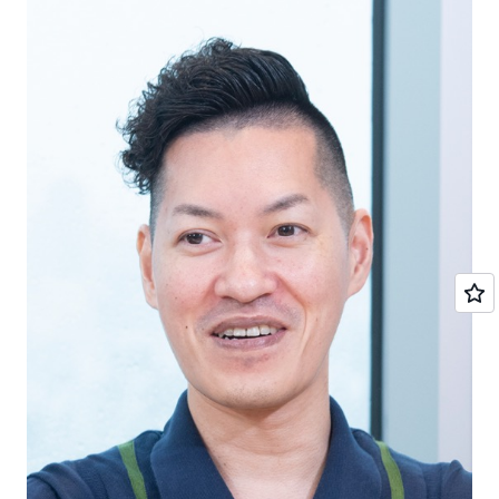
ど、5 倍以上の高速化を実現しています。
「AWS の HPC 環境での計算時間の短縮は、いかに早く
成果を出すかが問われるスタートアップにとって大きな
意味を持ちます。また、AWS Activate に参加し、世界
最大級の核融合スタートアップである CFS 社と同水準
の AWS 計算機環境を確保できたことも市場へのアピー
ルにつながりました」（田口氏）
AWS の活用で、世界で初めて 3 次元性の強いヘリカル
式核融合炉における中性子輸送計算と可視化に成功する
など画期的な成果も生まれています。同社は今後も
2034年の核融合炉初号機の運転開始に向けて、炉の構
造や材料の決定、発電量の評価、安全設計と安全評価の
シミュレーションを繰り返していく予定です。また、核
融合炉心プラズマのシミュレーションにも AWS の活用
を検討中で、高い期待を寄せています。
「2024 年 6 月に核融合科学研究所が、大型ヘリカル装