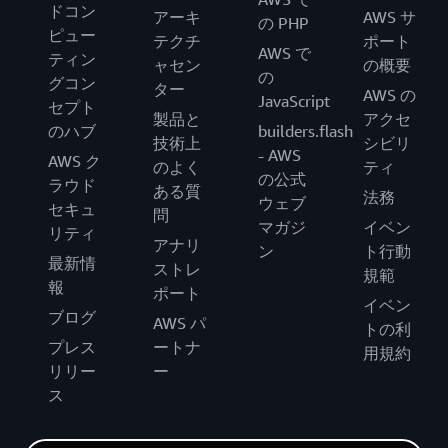
ドコン
アーキ
AWS サ
の PHP
ピュー
テクチ
ポート
AWS で
ティン
ャセン
の概要
の
グコン
ター
AWS の
JavaScript
セプト
製品と
アクセ
のハブ
builders.flash
技術上
シビリ
- AWS
AWS ク
のよく
ティ
の公式
ラウド
ある質
法務
ウェブ
セキュ
問
マガジ
イベン
リティ
アナリ
ン
ト行動
最新情
ストレ
規範
報
ポート
イベン
ブログ
AWS パ
トの利
プレス
ートナ
用規約
リリー
ー
ス