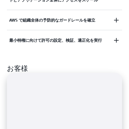
で、部署、役職、チーム名などのユーザー属性に基
づいたきめ細かな許可を作成します。
IAM を使用して、アカウントごとのアイデンティテ
AWS で組織全体の予防的なガードレールを確立
属性ベースのアクセスコントロールに関する詳細は
ィを管理します。または、IAM アイデンティティセ
こちら
ンターを使用して、AWS 全体でマルチアカウント
サービスコントロールポリシー
を使用して、IAM ユ
最小特権に向けて許可の設定、検証、適正化を実行
アクセスとアプリケーション割り当てを提供しま
ーザーとロールに対する許可のガードレールを確立
す。
し、AWS Organizations 内のアカウント周囲にデー
最小特権への移行ジャーニーでポリシーの設定、検
タ境界を実装します。
アイデンティティとアクセス管理の一元化に関する
お客様
証、および改良を行うときに、許可の管理を合理化
詳細はこちら
して、クロスアカウントの検出結果を使用します。
データ境界のガードレールに関する詳細はこちら
最小特権ジャーニーの詳細はこちら