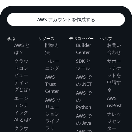
AWS アカウントを作成する
学ぶ
リソース
デベロッパー
ヘルプ
AWS と
開始方
Builder
お問い
は？
法
Center
合わせ
クラウ
トレー
SDK と
サポー
ドコン
ニング
ツール
トチケ
ピュー
ットを
AWS
AWS で
ティン
申請す
Trust
の .NET
グとは?
る
Center
AWS で
エージ
AWS
AWS ソ
の
ェンテ
re:Post
リュー
Python
ィック
ション
ナレッ
AWS で
AI とは?
ライブ
ジセン
の Java
クラウ
ラリ
ター
AWS で