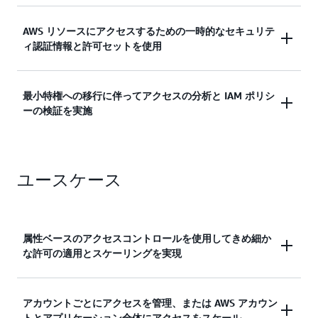
単一の AWS アカウントで ID を管理、または複数の
AWS リソースにアクセスするための一時的なセキュリテ
AWS アカウントにアイデンティティを一元的に接
ィ認証情報と許可セットを使用
続します。
IAM を使用して、AWS リソースにアクセスするワ
最小特権への移行に伴ってアクセスの分析と IAM ポリシ
ークロードに一時的なセキュリティ認証情報を付与
ーの検証を実施
します。従業員には、AWS IAM アイデンティティ
センターを使用してアクセスを付与します。
最小特権ポリシーを生成し、リソースに対する外部
アクセスと未使用のアクセスを検証するとともに、
ユースケース
継続的な分析を通じて許可の範囲を適正化します。
属性ベースのアクセスコントロールを使用してきめ細か
な許可の適用とスケーリングを実現
属性ベースのアクセスコントロールを使用すること
アカウントごとにアクセスを管理、または AWS アカウン
トとアプリケーション全体にアクセスをスケール