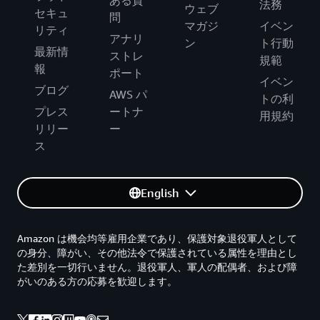
法務
ウェブ
セキュ
問
マガジ
イベン
リティ
アナリ
ン
ト行動
最新情
ストレ
規範
報
ポート
イベン
ブログ
AWS パ
トの利
プレス
ートナ
用規約
リリー
ー
ス
English
Amazon は機会均等雇用企業であり、保護対象退役軍人として
の身分、障がい、その他法令で保護されている属性を理由とし
た差別を一切行いません。退役軍人、軍人の配偶者、および障
がいのある方の応募を歓迎します。