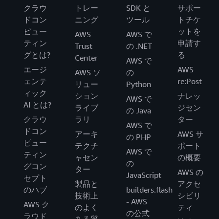
クラウ
トレー
SDK と
サポー
ドコン
ニング
ツール
トチケ
ピュー
ットを
AWS
AWS で
ティン
申請す
Trust
の .NET
グとは?
る
Center
AWS で
エージ
AWS
AWS ソ
の
ェンテ
re:Post
リュー
Python
ィック
ション
ナレッ
AWS で
AI とは?
ライブ
ジセン
の Java
クラウ
ラリ
ター
AWS で
ドコン
アーキ
AWS サ
の PHP
ピュー
テクチ
ポート
AWS で
ティン
ャセン
の概要
の
グコン
ター
AWS の
JavaScript
セプト
製品と
アクセ
のハブ
builders.flash
技術上
シビリ
- AWS
AWS ク
のよく
ティ
の公式
ラウド
ある質