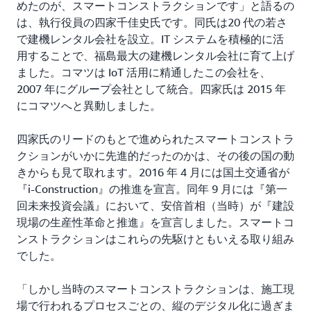
めたのが、スマートコンストラクションです」と語るの
は、執行役員の四家千佳史氏です。同氏は20 代の若さ
で建機レンタル会社を設立。IT システムを積極的に活
用することで、福島最大の建機レンタル会社に育て上げ
ました。コマツは IoT 活用に精通したこの会社を、
2007 年にグループ会社として統合。四家氏は 2015 年
にコマツへと異動しました。
四家氏のリードのもとで進められたスマートコンストラ
クションがいかに先進的だったのかは、その後の国の動
きからも見て取れます。2016 年 4 月には国土交通省が
『i-Construction』の推進を宣言。同年 9 月には『第一
回未来投資会議』において、安倍首相（当時）が『建設
現場の生産性革命と推進』を宣言しました。スマートコ
ンストラクションはこれらの先駆けともいえる取り組み
でした。
「しかし当時のスマートコンストラクションは、施工現
場で行われるプロセスごとの、縦のデジタル化に過ぎま