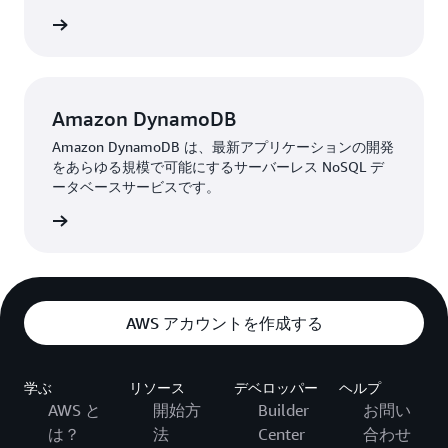
はこちら
Amazon DynamoDB
Amazon DynamoDB は、最新アプリケーションの開発
をあらゆる規模で可能にするサーバーレス NoSQL デ
ータベースサービスです。
はこちら
AWS アカウントを作成する
学ぶ
リソース
デベロッパー
ヘルプ
AWS と
開始方
Builder
お問い
は？
法
Center
合わせ