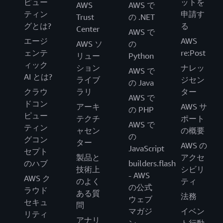
ピュー
ットを
AWS
AWS で
ティン
申請す
Trust
の .NET
グとは?
る
Center
AWS で
エージ
AWS
AWS ソ
の
ェンテ
re:Post
リュー
Python
ィック
ション
ナレッ
AWS で
AI とは?
ライブ
ジセン
の Java
クラウ
ラリ
ター
AWS で
ドコン
アーキ
AWS サ
の PHP
ピュー
テクチ
ポート
AWS で
ティン
ャセン
の概要
の
グコン
ター
AWS の
JavaScript
セプト
製品と
アクセ
のハブ
builders.flash
技術上
シビリ
- AWS
AWS ク
のよく
ティ
の公式
ラウド
ある質
法務
ウェブ
セキュ
問
マガジ
イベン
リティ
アナリ