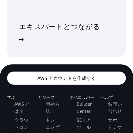
エキスパートとつながる
合わせる
AWS アカウントを作成する
学ぶ
リソース
デベロッパー
ヘルプ
AWS と
開始方
Builder
お問い
は？
法
Center
合わせ
クラウ
トレー
SDK と
サポー
ドコン
ニング
ツール
トチケ