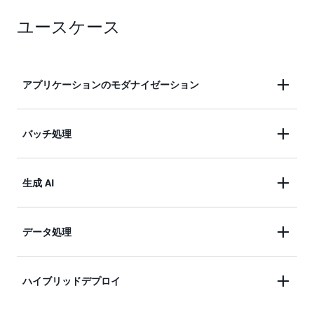
従量制料金と運用タスクの負担軽減により総所有コ
イティブ統合によりセキュリティを強化する
ユースケース
ストを削減し、開発チームがビジネス価値の提供に
集中できるようにする
アプリケーションのモダナイゼーション
最小限のリファクタリングで VM ベースのアプリケ
バッチ処理
ーションをリプラットフォームすることで、アプリ
ケーションの移行とモダナイゼーションを簡素化し
Amazon Elastic Compute Cloud (EC2)、AWS
生成 AI
ます。アプリケーションコードを変更したり事業運
Fargate、Amazon EC2 スポットインスタンスを含
営を中断したりすることなく、既存のネットワーク
む AWS サービスにおいて、バッチコンピューティ
依存関係とサービス参照を維持し、ワークロードを
Amazon ECS を使用して、モデル推論、ファインチ
データ処理
ングワークロードを計画、スケジュール、実行しま
コンテナ化します。
ューニング、エージェントワークフローを含む生成
す。
AI ワークロードをデプロイしてスケーリングしま
Fargate と Amazon ECS を組み合わせて複数のソー
ハイブリッドデプロイ
す。AI アプリケーションを構築し、バックエンドプ
スからの継続的なデータフローを取り込み、変換、
ロセスを自動化し、クラウド、オンプレミス、また