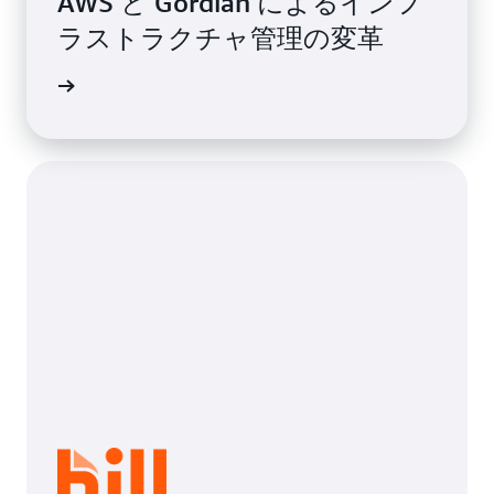
AWS と Gordian によるインフ
ラストラクチャ管理の変革
事例を読む