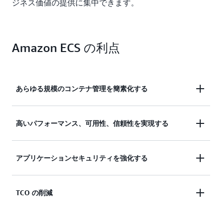
ジネス価値の提供に集中できます。
Amazon ECS の利点
あらゆる規模のコンテナ管理を簡素化する
複雑なインフラストラクチャ管理なしにコンテナ化
高いパフォーマンス、可用性、信頼性を実現する
されたアプリケーションをデプロイ、管理、スケー
リングできるため、チームはイノベーションに集中
需要に合わせて自動的にスケーリングし、継続的な
アプリケーションセキュリティを強化する
できる
可用性を維持し、一貫したパフォーマンスを提供す
る、回復力のあるコンテナ化されたアプリケーショ
アプリケーションの分離、IAM ロール、自動パッ
TCO の削減
ンを構築する
チ、転送時と保存時の暗号化、暗号化された一時的
なストレージ、AWS セキュリティサービスとのネ