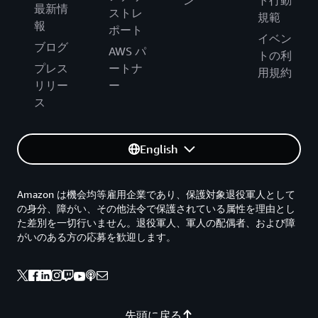
ン
ト行動
最新情
ストレ
規範
報
ポート
イベン
ブログ
AWS パ
トの利
プレス
ートナ
用規約
リリー
ー
ス
English
Amazon は機会均等雇用企業であり、保護対象退役軍人として
の身分、障がい、その他法令で保護されている属性を理由とし
た差別を一切行いません。退役軍人、軍人の配偶者、および障
がいのある方の応募を歓迎します。
先頭に戻る