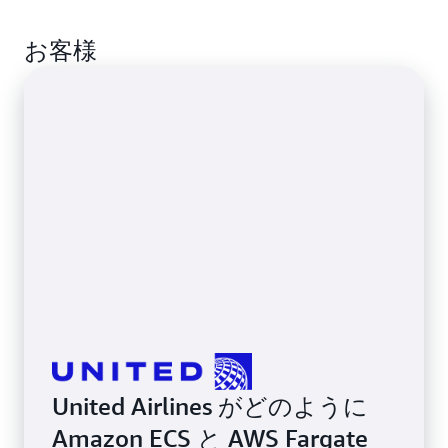
分析することで、変動するワークロードに適応し、
はエッジ環境全体で自律的なビジネスワークフロー
Amazon ECS Anywhere を使用すると、コンテナ化
最小限の待ち時間で実用的な洞察を提供する応答性
を調整します。Amazon ECS と AWS Fargate を組み
お客様
されたアプリケーションをクラウド、オンプレミス
の高いパイプラインを実現できます。
合わせると、エージェントワークロードを強力に分
環境、エッジ全体で柔軟に実行できるようになり、
離できるため、機密性の高い AI アプリケーション
モダナイズの取り組みを加速できます。
の安全で効率的なリソース管理が可能になります。
United Airlines がどのように
Amazon ECS と AWS Fargate