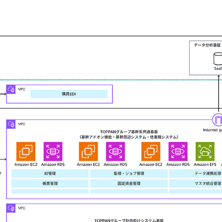
ため、片方では結合テスト、
を個別に用意する必要があり
リクエストも多くありました
ができました」と語ります。味山
検証、本番の 3 ランドス
る必要がありましたが、想定
とができました」と付け加え
SAP S/4HANA と連携
理、固定資産管理などのサブ
SAP BTP や AWS 共通
ジタルイノベーション本部 I
ではグループ各社、各システ
の認証基盤を併存させる形で統合
SAP BTP、AWS 共通
山氏は「各システムでロール
でシンプルな認証を実現しま