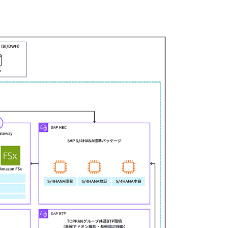
片方では統合テストというようにテスト環境
ました。急きょ環境を増やして欲しいという
が、AWS のおかげでタイムリーに応えること
氏も「SAP S/4HANA の環境は、開発、
ケープだけでは足りず、移行環境を大量に用意す
外の事態にも短期間にリソースを調達するこ
ます。
するデータ連携基盤、帳票出力、ID 管理、ジョブ管
システムや購買関連のアプリケーションは
基盤上で開発しています。ID 管理基盤を担当したデ
T 基盤センター 技術部の畑昌宏氏は「これま
ムの認証基盤で認証を行ってきたため、各社
認証基盤を構築し、SAP S/4HANA や
基盤と連携する経路を設定しました」と語ります。味
の概念が異なる中で、権限を抽象化すること
した」と話します。