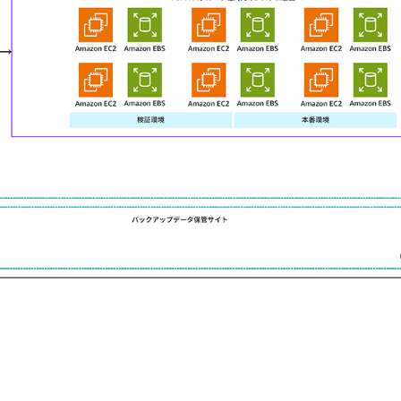
導入効果
経理業務の効率化やデータ利
2023 年 10 月から本
化されて初の月次決算を済ま
ます。
「これまで各社で個別運用さ
グループ全体の経理業務の効
インフラ環境についても、複
向上や、バックアップの自動
よるコストの最適化などクラ
AWS を採用したことで IT
データ活用についても、SAP 
ハウス（DWH）に転送し、B
を実現しています。