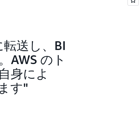
ています。
IT 基盤センター 技術部 課長の味山博之氏は
はできる限り標準機能を適用し、アドオン領域は
で連携する“Side-by-Side 開発”の手法を採用
ェース部分で最小限のアドオンも作る必要が
 に転送し、BI
パートナーの実績から“InApp 開発”の手法
ーやシステム間連携、帳票出力といった基盤
AWS のト
 AWS 共通基盤上で構築し、業務アプリの実行環境
員自身によ
ます。
となったのは各社の業務プロセスとデータの
ます
従来型の事業から、DX/SX 関連の成長事業
ネスのデータを横断的に集めて統一する必要
ループを巻き込んで統一していくことが一番
返ります。
スも大量に必要になったと言います。デジタ
基盤センター 技術部の土田光男氏は「ホールデ
応事項があり開発スケジュールが複雑だった