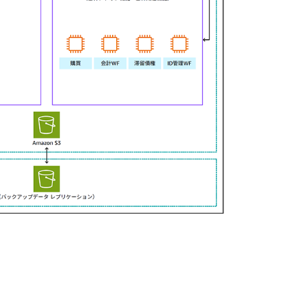
活用による高度化が実現
格的に始動した新基幹システムは、ホールディングス
せ、現在もトラブルもなく順調に稼働してい
れていた会計システムが統合されたことで、
率化を図ることができました」（下田氏）
数のアベイラビリティゾーンによる可用性の
取得による事業継続性の確保、段階的拡張に
ウドならでのメリットが発揮されており、
 監査の業務も効率化しています。
S/4HANA に蓄積したデータをデータウェア
I ツールで可視化することで経理業務の高度化