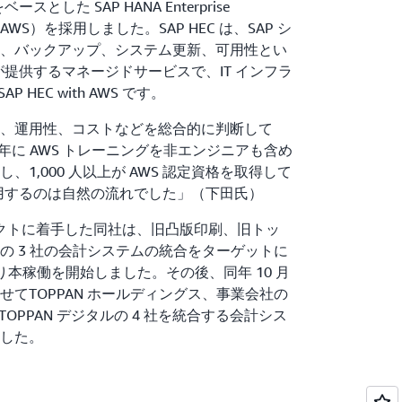
とした SAP HANA Enterprise
th AWS）を採用しました。SAP HEC は、SAP シ
、バックアップ、システム更新、可用性とい
 が提供するマネージドサービスで、IT インフラ
 HEC with AWS です。
、運用性、コストなどを総合的に判断して
1 年に AWS トレーニングを非エンジニアも含め
講し、1,000 人以上が AWS 認定資格を取得して
採用するのは自然の流れでした」（下田氏）
ェクトに着手した同社は、旧凸版印刷、旧トッ
の 3 社の会計システムの統合をターゲットに
月より本稼働を開始しました。その後、同年 10 月
てTOPPAN ホールディングス、事業会社の
ジ、TOPPAN デジタルの 4 社を統合する会計シス
した。
際して同社は、追加機能の開発基盤に SAP
latform（SAP BTP）や社内 IT 用に AWS 上に構築し