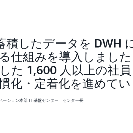
たグループ共通基盤を採用し
デジタルイノベーション本部 
「SAP S/4HANA 本体
SAP BTP 上で開発して疎結合
しました。一方、インターフ
A に蓄積したデータを DWH
あり、この部分については構築
を採用しました。業務メニュ
る仕組みを導入しました。
拡張領域は SAP BTP や
た 1,600 人以上の社
として統合しました」と語り
システム統合にあたり、難所
慣化・定着化を進めてい
統一にありました。味山氏は「
や重点事業まで、複数のビジ
があります。そのために、グ
ベーション本部 IT 基盤センター センター長
高いハードルでした」と振り
開発過程ではインフラリソー
ルイノベーション本部 IT 
ィングス化などさまざまな対