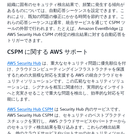
組織に固有のセキュリティ検出結果で、頻繁に発生する傾向が
あるものについては、自動応答シーケンスを設定できます。こ
れにより、既知の問題の修正にかかる時間を節約できます。こ
れらの応答シーケンスは通常、統合サービスを通じて CSPM ツ
ールの外部で行われます。たとえば、Amazon EventBridge は
AWS Security Hub CSPM の特定の検出結果に対する自動応答を
トリガーできます。
CSPM に関する AWS サポート
AWS Security Hub
は、重大なセキュリティ問題に優先順位を付
け、クラウドコンピューティングインフラストラクチャを保護
するための大規模な対応を支援する AWS の統合クラウドセキ
ュリティソリューションです。この広範なセキュリティソリュ
ーションは、シグナルを相互に関連付け、実用的なインサイト
へと充実させることで重大な問題を検出し、効率的な対応を可
能にします。
AWS Security Hub CSPM
は Security Hub 内のサービスです。
AWS Security Hub CSPM は、セキュリティのベストプラクティ
スチェックを実行し、AWS クラウドサービスやパートナーから
のセキュリティ検出結果を取り込みます。これらの検出結果
を、他のクラウドサービスやパートナーのセキュリティツール