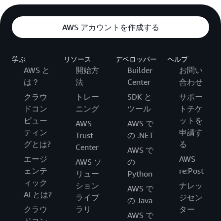
AWS アカウントを作成する
学ぶ
リソース
デベロッパー
ヘルプ
AWS と
開始方
Builder
お問い
は？
法
Center
合わせ
クラウ
トレー
SDK と
サポー
ドコン
ニング
ツール
トチケ
ピュー
ットを
AWS
AWS で
ティン
申請す
Trust
の .NET
グとは?
る
Center
AWS で
エージ
AWS
AWS ソ
の
ェンテ
re:Post
リュー
Python
ィック
ション
ナレッ
AWS で
AI とは?
ライブ
ジセン
の Java
クラウ
ラリ
ター
AWS で