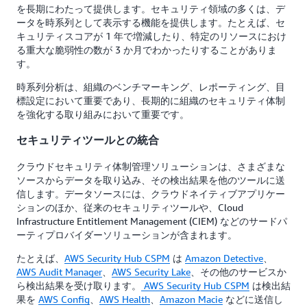
を長期にわたって提供します。セキュリティ領域の多くは、デ
ータを時系列として表示する機能を提供します。たとえば、セ
キュリティスコアが 1 年で増減したり、特定のリソースにおけ
る重大な脆弱性の数が 3 か月でわかったりすることがありま
す。
時系列分析は、組織のベンチマーキング、レポーティング、目
標設定において重要であり、長期的に組織のセキュリティ体制
を強化する取り組みにおいて重要です。
セキュリティツールとの統合
クラウドセキュリティ体制管理ソリューションは、さまざまな
ソースからデータを取り込み、その検出結果を他のツールに送
信します。データソースには、クラウドネイティブアプリケー
ションのほか、従来のセキュリティツールや、Cloud
Infrastructure Entitlement Management (CIEM) などのサードパ
ーティプロバイダーソリューションが含まれます。
たとえば、
AWS Security Hub CSPM
は
Amazon Detective
、
AWS Audit Manager
、
AWS Security Lake
、その他のサービスか
ら検出結果を受け取ります。
AWS Security Hub CSPM
は検出結
果を
AWS Config
、
AWS Health
、
Amazon Macie
などに送信し