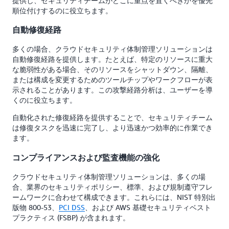
提供し、セキュリティチームがどこに重点を置くべきかを優先
順位付けするのに役立ちます。
自動修復経路
多くの場合、クラウドセキュリティ体制管理ソリューションは
自動修復経路を提供します。たとえば、特定のリソースに重大
な脆弱性がある場合、そのリソースをシャットダウン、隔離、
または構成を変更するためのツールチップやワークフローが表
示されることがあります。この攻撃経路分析は、ユーザーを導
くのに役立ちます。
自動化された修復経路を提供することで、セキュリティチーム
は修復タスクを迅速に完了し、より迅速かつ効率的に作業でき
ます。
コンプライアンスおよび監査機能の強化
クラウドセキュリティ体制管理ソリューションは、多くの場
合、業界のセキュリティポリシー、標準、および規制遵守フレ
ームワークに合わせて構成できます。これらには、NIST 特別出
版物 800-53、
PCI DSS
、および AWS 基礎セキュリティベスト
プラクティス (FSBP) が含まれます。