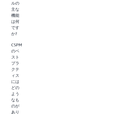
ルの
主な
機能
は何
です
か?
CSPM
のベ
スト
プラ
クテ
ィス
には
どの
よう
なも
のが
あり