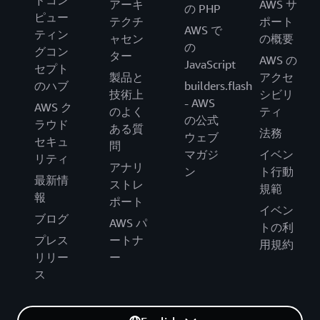
ドコン
アーキ
AWS サ
の PHP
ピュー
テクチ
ポート
AWS で
ティン
ャセン
の概要
の
グコン
ター
AWS の
JavaScript
セプト
製品と
アクセ
のハブ
builders.flash
技術上
シビリ
- AWS
AWS ク
のよく
ティ
の公式
ラウド
ある質
法務
ウェブ
セキュ
問
マガジ
イベン
リティ
アナリ
ン
ト行動
最新情
ストレ
規範
報
ポート
イベン
ブログ
AWS パ
トの利
プレス
ートナ
用規約
リリー
ー
ス