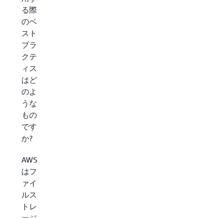
る際
のベ
スト
プラ
クテ
ィス
はど
のよ
うな
もの
です
か?
AWS
はフ
ァイ
ルス
トレ