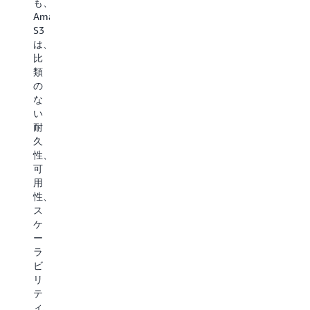
も、
ン
ネ
ス
使
Amazon
テ
ッ
ト
用
S3
ィ
ト
レ
し
は、
ッ
ワ
ー
て
比
ク
ー
ジ
表
類
ア
ク
ク
現
の
プ
ソ
ラ
す
な
リ
リ
ス
る
い
ケ
ュ
と
こ
耐
ー
ー
比
と
久
シ
シ
較
で、
性、
ョ
ョ
し
AI
可
ン
ン
て
ア
用
を
を
最
プ
性、
構
使
大
リ
ス
築
用
10
ケ
ケ
で
し
倍
ー
ー
き
て
高
シ
ラ
ま
目
速
ョ
ビ
す。
標
な
ン
リ
非
復
デ
が
テ
構
旧
ー
デ
ィ、