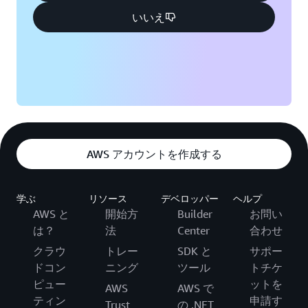
いいえ
AWS アカウントを作成する
学ぶ
リソース
デベロッパー
ヘルプ
AWS と
開始方
Builder
お問い
は？
法
Center
合わせ
クラウ
トレー
SDK と
サポー
ドコン
ニング
ツール
トチケ
ピュー
ットを
AWS
AWS で
ティン
申請す
Trust
の .NET