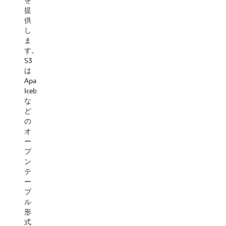
ク
レ
推
で
提
セ
ー
論、
き
供
ス
ジ
リ
る
し
し、
に
ア
よ
ま
モ
は
ル
う
す。
デ
A
タ
に
S3
ル
S3
イ
し
は
の
Gl
ム
ま
Apache
ト
ス
分
す。
Iceberg
レ
ト
析、
こ
な
ー
レ
メ
れ
ど
ニ
ー
デ
に
の
ン
ジ
ィ
よ
オ
グ、
ク
ア
り、
ー
フ
ラ
処
完
プ
ァ
ス
理、
全
ン
イ
を
イ
な
テ
ン
使
ン
サ
ー
チ
用
タ
ー
ブ
ュ
し
ラ
バ
ル
ー
て
ク
ー
形
ニ
デ
テ
レ
式