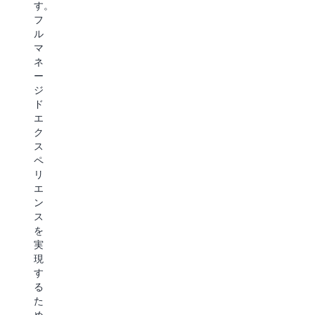
ス
存
す。
ラ
さ
と
フ
ス
れ
ク
ル
ト
る
エ
マ
ラ
デ
リ
ネ
ク
ー
に
ー
チ
タ
か
ジ
ャ
セ
か
ド
を
ッ
る
エ
管
ト
コ
ク
理
に
ス
ス
す
対
ト
ペ
る
す
を
リ
こ
る
最
エ
と
よ
大
ン
な
り
90%
ス
く、
迅
削
を
デ
速
減
実
ー
な
す
現
タ
ア
る
す
か
ク
こ
る
ら
セ
と
た
イ
ス
で、
め、