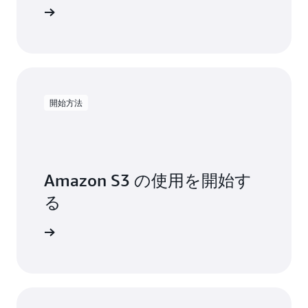
の
詳細
ン
い
テ
ず
ィ
れ
ッ
を
ク
開
検
発
索
す
開始方法
と
る
AI
場
ワ
合
ー
で
ク
も、
Amazon S3 の使用を開始す
ロ
S3
ー
る
は、
ド
迅
を
速
開始する
効
か
率
つ
的
効
に
率
ス
的
ケ