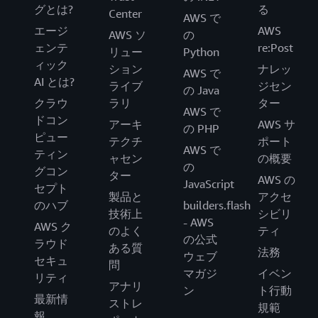
グとは?
る
Center
AWS で
エージ
AWS
AWS ソ
の
ェンテ
re:Post
リュー
Python
ィック
ション
ナレッ
AWS で
AI とは?
ライブ
ジセン
の Java
クラウ
ラリ
ター
AWS で
ドコン
アーキ
AWS サ
の PHP
ピュー
テクチ
ポート
AWS で
ティン
ャセン
の概要
の
グコン
ター
AWS の
JavaScript
セプト
製品と
アクセ
のハブ
builders.flash
技術上
シビリ
- AWS
AWS ク
のよく
ティ
の公式
ラウド
ある質
法務
ウェブ
セキュ
問
マガジ
イベン
リティ
アナリ
ン
ト行動
最新情
ストレ
規範
報