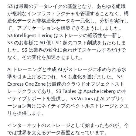
度の低いデータ、またはほとんどアクセスされない
S3 は最新のデータレイクの基盤となり、あらゆる組織
データを、コスト効率性に優れた方法で大量に保存
が複雑なインフラストラクチャを管理することなく、構
することができます。S3 は、耐障害性、柔軟性、
造化データと非構造化データを一元化し、分析を実行し
レイテンシー、およびスループットを提供して、ス
て、アプリケーションを構築できるようにしました。
トレージがパフォーマンスの妨げになることが一切
S3 Intelligent-Tiering はストレージの経済性を一新し、
ないようにします。
S3 のお客様に 60 億 USD 超のコスト削減をもたらしま
した。S3 は業界の変化に合わせてスケールするだけで
なく、その変化を加速させました。
AI トレーニングと生成 AI がストレージに求められる水
準を引き上げるにつれ、S3 も進化を遂げました。 S3
Express One Zone は最速のクラウドオブジェクトスト
レージクラスであり、S3 Tables は Apache Iceberg のネ
イティブサポートを提供し、S3 Vectors は AI アプリケ
ーション向けにネイティブのベクトルストレージとクエ
リを提供します。
インターネットのストレージとして始まったものが、今
では世界を支えるデータ基盤となっています。