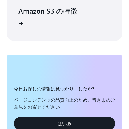
デ
Amazon S3 の特徴
ー
タ
基
詳細
盤
を
提
供
し
ま
す。
Grendene
の
今日お探しの情報は見つかりましたか?
導
入
ページコンテンツの品質向上のため、皆さまのご
事
意見をお寄せください
例
を
読
はい
む