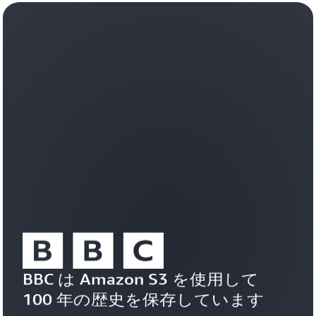
ン
れ
固
た
有
基
の
盤
ア
上
シ
で、
ス
デ
タ
ベ
ン
ロ
ト、
ッ
イ
パ
ン
ー
テ
は
リ
迅
ジ
速
ェ
に
ン
使
ト
用
エ
を
ー
BBC は Amazon S3 を使用して 
開
ジ
始
100 年の歴史を保存しています
ェ
し、
ン