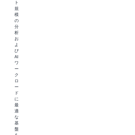
と
ま
ト
ト
た
な
す。 Amazon
規
ル
し
る
S3
模
デ
ま
ワ
Vectors
の
ー
し
ー
は
分
タ
ょ
ク
S3
析
な
う
ロ
で
お
ど、
コ
ー
ネ
よ
多
ス
ド
イ
び
様
ト
を
テ
AI
な
最
加
ィ
ワ
デ
適
速
ブ
ー
ー
化
し
ベ
ク
タ
さ
ま
ク
ロ
タ
れ
す。
ト
ー
イ
た
AI
ル
ド
プ
長
ト
サ
に
に
期
レ
ポ
最
大
デ
ー
ー
適
規
ー
ニ
ト
な
模
タ
ン
を
基
に
ス
グ
利
盤
ア
ト
と
用
を