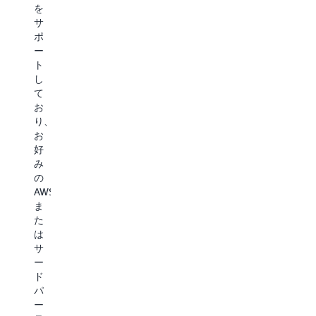
ン
ー
ィ
ス
を
グ、
タ
ブ
ア
サ
カ
を
な
ー
ポ
ス
ア
ア
キ
ー
タ
ー
プ
テ
ト
マ
カ
リ
ク
し
イ
イ
ケ
チ
て
ズ、
ブ
ー
ャ
お
ま
し
シ
で
り、
た
コ
ョ
ソ
お
は
ス
ン
ー
好
RAG
ト
な
ス
み
を
を
ど、
デ
の
通
削
高
ー
AWS
じ
減
ス
タ
ま
た
し
ル
と
た
コ
運
ー
と
は
ン
用
プ
も
サ
テ
上
ッ
に
ー
キ
の
ト
ベ
ド
ス
複
の
ク
パ
ト
雑
ワ
ト
ー
を
さ
ー
ル