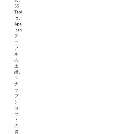
ン
を
大
S3
テ
提
規
Tables
リ
供
模
は、
ジ
し、
な
Apache
ェ
コ
ベ
Iceberg
ン
ン
ク
テ
ス
ピ
ト
ー
へ
ュ
ル
ブ
の
ー
デ
ル
道
テ
ー
の
の
ィ
タ
圧
り
ン
セ
縮、
を
グ
ッ
ス
加
効
ト
ナ
速
率
の
ッ
し
を
作
プ
ま
高
成
シ
す。
め、
と
ョ
API
利
ッ
S3
リ
用
ト
は
ク
を
の
デ
エ
コ
管
ー