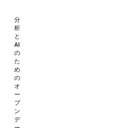
分
高
生
AI
析
い
成
と
と
パ
AI
セ
AI
フ
お
マ
の
ォ
よ
ン
た
ー
び
テ
め
マ
エ
ィ
の
ン
ー
ッ
オ
ス
ジ
ク
ー
を
ェ
検
プ
必
ン
索
ン
要
テ
の
デ
と
ィ
ベ
ー
す
ッ
ク