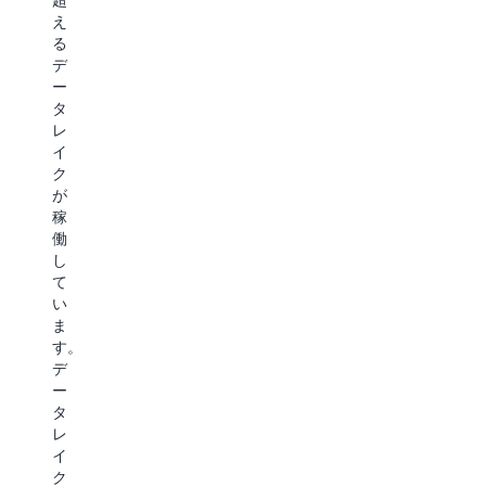
び
適
ケ
え
差
化
ー
る
ル
デ
別
と
セ
ー
化
耐
マ
タ
久
ン
レ
デ
S3
性
テ
イ
ー
の
を
ィ
ク
タ
堅
基
ッ
が
の
牢
盤
ク
稼
耐
な
と
検
働
久
レ
す
索
し
性
プ
る
は、
て
と
リ
S3
ド
い
ス
ケ
Express
キ
ま
ケ
ー
One
ュ
す。
ー
シ
Zone
メ
デ
ラ
ョ
ス
ン
ー
ビ
ン
ト
ト、
タ
リ
機
レ
画
レ
テ
能
ー
像、
イ
ィ
A
ジ
動
ク