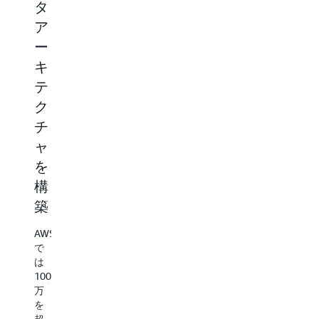
タ
る
ク
ト
ア
ア
ア
ル
ー
プ
プ
ス
キ
リ
リ
ト
テ
ケ
ケ
レ
ク
ー
ー
ー
チ
シ
シ
ジ
ャ
ョ
ョ
と
を
ン
ン
ク
構
を
を
エ
築
高
ス
リ
速
ケ
コ
AWS
化
ー
ス
で
は
ル
ト
Amazon
100
お
を
S3
万
の
よ
最
を
ス
超