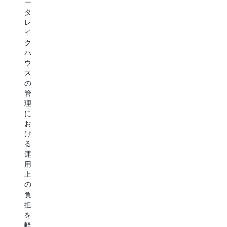
ー
テ
ワ
の
タ
ィ
ー
メ
レ
を
ク
モ
イ
確
ロ
リ
ク
保
ー
と
ハ
す
ド
コ
ウ
る
の
ン
ス
こ
総
テ
の
と
保
キ
管
で
有
ス
理
重
コ
ト
に
要
ス
の
お
な
ト
改
け
情
を
善、
る
報
削
お
運
を
減
よ
用
保
し
び
上
護
ま
S3
の
す
す。
デ
負
る
ー
担
と
タ
を
Amazon
と
に
軽