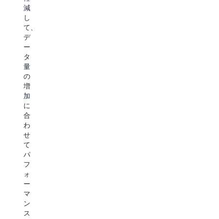
も
S3
対
減
に、
Express
す
し
コ
One
る
て、
ス
Zone
セ
デ
ト
の
マ
ー
効
ン
詳
タ
率
テ
量
細
の
ィ
の
高
ッ
増
い
ク
加
ス
検
に
ケ
索
合
ー
の
わ
ラ
結
せ
ビ
果
て
リ
の
パ
テ
取
フ
ィ
得
ォ
を
が
ー
提
可
マ
供
能
ン
し
に
ス
て、