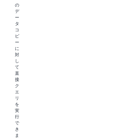
び
ス
ー
の
S3
AI/ML
ト
マ
デ
Gl
サ
レ
ン
ー
ス
ー
ー
ス
タ
ト
ビ
ジ
を
コ
ス
レ
で
1
ピ
と
ー
あ
秒
ー
の
る
未
ジ
に
直
S3
満
ク
対
接
Express
に
し
ラ
統
One
維
て
ス
合
Zone
持
直
の
に
は、
し
接
詳
よ
極
な
ク
細
り、
め
が
エ
S3
て
ら、
リ
は、
頻
ベ
を
複
繁
ク
実
雑
に
ト
行
な
ア
ル
で
イ
ク
の
き
ン
セ
保
ま
フ