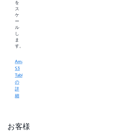
な
を
進
り
ス
化
ま
ケ
す
す。
ー
る
S3
ル
AI
Vectors
し
ワ
を
ま
ー
使
す。
ク
用
ロ
す
ー
Amazon
る
ド
S3
こ
を
Tables
と
サ
の
で、
ポ
耐
詳
ー
久
細
ト
性
し
と
ま
信
す。
頼
ド
お客様
性
メ
に
イ
優