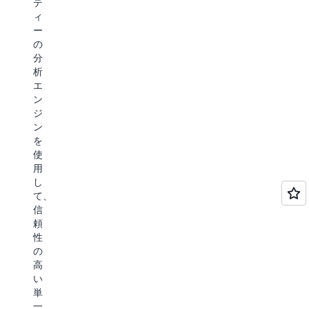
テ
踏
を
ク
を
ィ
ま
解
ロ
保
ー
え
消
ー
存
の
た
し
ド
お
分
理
て
に
よ
析
解
新
最
び
エ
の
た
適
ク
ン
改
な
で
エ
ジ
善
イ
す。
リ
ン
を
ン
最
で
を
実
サ
速
き
使
現
イ
の
ま
用
で
ト
ク
す。
し
き
を
ラ
S3
て、
ま
取
ウ
Vectors
信
す。
得
ド
は、
頼
AWS
で
オ
ク
性
の
き
ブ
エ
の
分
ま
ジ
リ
高
析
す
ェ
パ
い
お
ク
フ
単
よ
ト
ォ
一
A