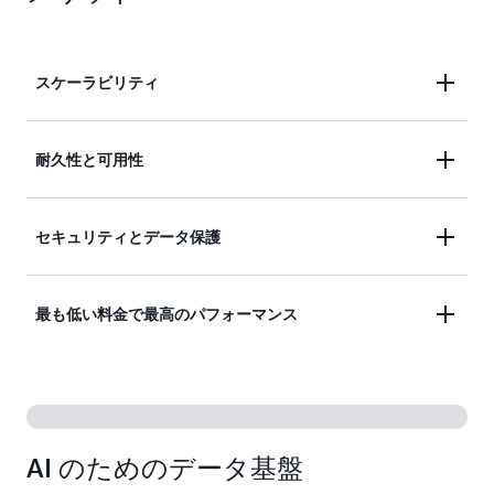
スケーラビリティ
S3 では、比類ないパフォーマンスで、エクサバイ
耐久性と可用性
ト規模におよぶほどのありとあらゆる量のデータを
保存できます。S3 は完全に伸縮自在で、データの
Amazon S3 は、クラウド内で最も耐久性に優れた
セキュリティとデータ保護
追加や削除に合わせて自動的に拡大縮小します。ス
ストレージと、業界トップレベルの可用性を提供し
トレージをプロビジョニングする必要はなく、料金
ます。S3 は、その独自のアーキテクチャに基づい
は使用分のみを支払います。
比類のないセキュリティ、データ保護、コンプライ
最も低い料金で最高のパフォーマンス
て、99.999999999% (イレブンナイン) のデータ耐
アンス、およびアクセスコントロール機能でデータ
久性と 99.99% の可用性をデフォルトで提供するよ
を保護します。S3 はセキュア、プライベート、か
うに設計されており、クラウド内で最も強力な SLA
S3 は、あらゆるワークロードと自動化されたデー
つデフォルトで暗号化されており、S3 リソースへ
で保証されています。
タライフサイクル管理に対して最も優れた料金パフ
のアクセスリクエストを監視するために多数の監査
ォーマンスのストレージクラスを複数提供している
機能もサポートしています。
AI のためのデータ基盤
ことから、アクセス頻繁の高いデータ、アクセス頻