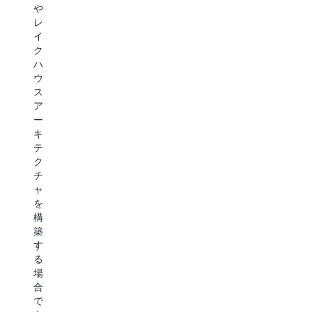
に
Ba
ク
画
や
優
に
ラ
な
レ
れ
よ
ス
ど
イ
た
る
は、
の
ク
基
デ
一
コ
ハ
盤
ー
貫
ン
ウ
で
タ
し
テ
ス
あ
保
た
ン
ア
る
護
1
ツ
ー
Amazon
お
桁
間
キ
S3
よ
ミ
の
テ
上
び
リ
関
ク
で、
さ
秒
係
チ
生
ま
の
を
ャ
成
ざ
レ
ベ
を
AI
ま
イ
ク
構
お
な
テ
ト
築
よ
A
ン
ル
す
び
パ
シ
埋
る
エ
ー
ー
め
場
ー
ト
と、
込
合
ジ
ナ
S3
み
で
ェ
ー
Standard
を