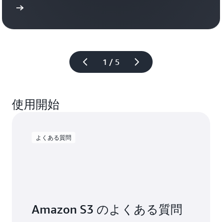
運
読む
ト、
用
パ
導入事例を
上
ー
の
ソ
複
ナ
雑
ラ
1 / 5
さ
イ
を
ズ
軽
さ
減
れ
使用開始
し
た
て、
生
ベ
成
ク
AI
よくある質問
ト
エ
ル
ク
ド
ス
リ
ペ
ブ
リ
ン
エ
の
Amazon S3 のよくある質問
ン
セ
ス
マ