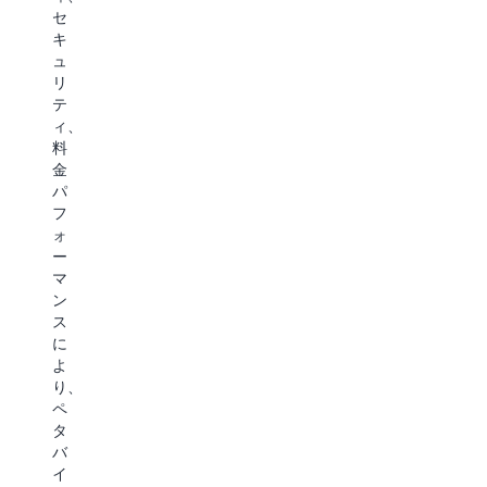
造
時
タ
ー
セ
化
間
ア
タ
キ
デ
(
ク
の
ュ
ー
目
セ
意
リ
タ、
標
ス
味
テ
構
復
を
と
ィ、
造
旧
実
コ
料
化
時
現
ン
金
デ
点
し、
テ
パ
ー
(
パ
キ
フ
タ、
コ
フ
ス
ォ
ス
ン
ォ
ト
ー
ト
プ
ー
を
マ
リ
ラ
マ
理
ン
ー
イ
ン
解
ス
ミ
ア
ス
で
に
ン
ン
が
き
よ
グ
ス
重
る
り、
デ
の
要
よ
ペ
ー
要
な
う
タ
タ、
件
要
に
バ
ベ
を
素
し
イ
ク
満