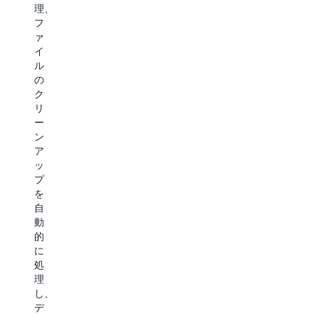
ス
ス
理、
タ
ト
ト
フ
パ
の
効
ァ
イ
コ
率
イ
プ
ス
よ
ル
ラ
ト
く
の
イ
を
実
ク
ン
削
現
リ
を
減
し
ー
簡
す
ま
ン
素
る
す。
ア
化
こ
こ
ッ
し、
と
れ
プ
デ
で、
に
を
フ
極
よ
自
ォ
め
り、
動
ル
て
AI
的
ト
要
エ
に
で
求
ー
処
セ
の
ジ
理
キ
厳
ェ
し、
ュ
し
ン
デ
リ
い
ト