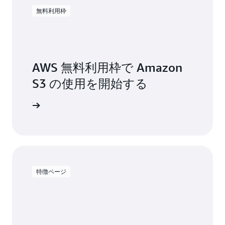
に
ー
構
無料利用枠
ル
築、
で
カ
き
ス
ま
タ
す。
マ
AWS 無料利用枠で Amazon
イ
S3 の使用を開始する
ズ、
Amazon
デ
S3
プ
Vectors
ンアップ
ロ
の
イ
詳
す
細
る
た
め
の
特徴ページ
信
頼
で
き
る