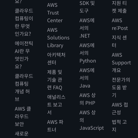
요?
SDK 및
지원 티
AWS
클라우드
도구
켓 제출
Trust
컴퓨팅이
Center
AWS에
AWS
란 무엇
서의
re:Post
AWS
인가요?
.NET
Solutions
지식 센
에이전틱
Library
AWS에
터
AI란 무
서의
아키텍처
AWS
엇인가
Python
센터
Support
요?
AWS에
개요
제품 및
클라우드
서의
기술 관
전문가의
컴퓨팅
Java
련 FAQ
도움 받
개념 허
AWS 상
기
애널리스
브
의 PHP
트 보고
AWS 접
AWS 클
서
AWS 상
근성
라우드
의
AWS 파
법적 고
보안
JavaScript
트너
지
새로운