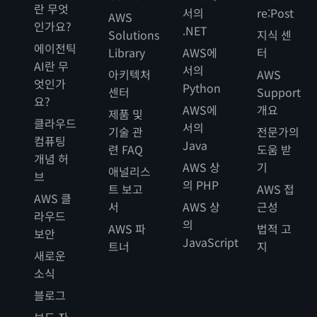
란 무엇
서의
re:Post
AWS
인가요?
.NET
Solutions
지식 센
에이전틱
Library
AWS에
터
AI란 무
서의
아키텍처
AWS
엇인가
Python
센터
Support
요?
AWS에
개요
제품 및
클라우드
서의
기술 관
전문가의
컴퓨팅
Java
련 FAQ
도움 받
개념 허
AWS 상
기
애널리스
브
의 PHP
트 보고
AWS 접
AWS 클
서
AWS 상
근성
라우드
의
AWS 파
법적 고
보안
JavaScript
트너
지
새로운
소식
블로그