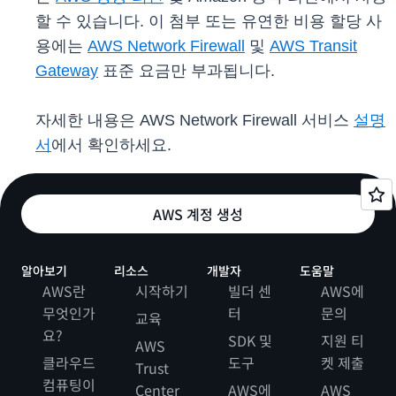
할 수 있습니다. 이 첨부 또는 유연한 비용 할당 사
용에는
AWS Network Firewall
및
AWS Transit
Gateway
표준 요금만 부과됩니다.
자세한 내용은 AWS Network Firewall 서비스
설명
서
에서 확인하세요.
AWS 계정 생성
알아보기
리소스
개발자
도움말
AWS란
시작하기
빌더 센
AWS에
무엇인가
터
문의
교육
요?
SDK 및
지원 티
AWS
클라우드
도구
켓 제출
Trust
컴퓨팅이
Center
AWS에
AWS