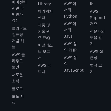
에이전틱
Library
AWS에
터
AI란 무
서의
아키텍처
AWS
엇인가
Python
센터
Support
요?
AWS에
개요
제품 및
클라우드
서의
기술 관
전문가의
컴퓨팅
Java
련 FAQ
도움 받
개념 허
AWS 상
기
애널리스
브
의 PHP
트 보고
AWS 접
AWS 클
서
AWS 상
근성
라우드
의
AWS 파
법적 고
보안
JavaScript
트너
지
새로운
소식
블로그
보도 자
료