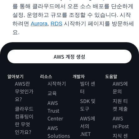
를 통해 클라우드에서 오픈 소스 배포를 단순하게
설정, 운영하고 규모를 조정할 수 있습니다. 시작
하려면
Aurora
,
RDS
시작하기 페이지를 방문하세
요.
AWS 계정 생성
알아보기
리소스
개발자
도움말
AWS란
시작하기
빌더 센
AWS에
무엇인가
터
문의
교육
요?
SDK 및
지원 티
AWS
클라우드
도구
켓 제출
Trust
컴퓨팅이
Center
AWS에
AWS
란 무엇
서의
re:Post
AWS
인가요?
.NET
Solutions
지식 센