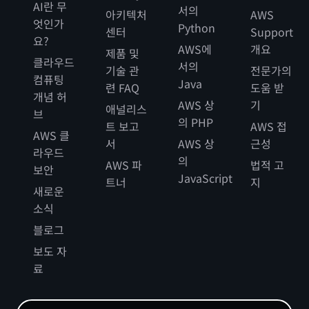
AI란 무
서의
아키텍처
AWS
엇인가
Python
센터
Support
요?
AWS에
개요
제품 및
클라우드
서의
기술 관
전문가의
컴퓨팅
Java
련 FAQ
도움 받
개념 허
AWS 상
기
애널리스
브
의 PHP
트 보고
AWS 접
AWS 클
서
AWS 상
근성
라우드
의
AWS 파
법적 고
보안
JavaScript
트너
지
새로운
소식
블로그
보도 자
료