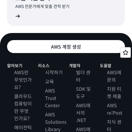
AWS 전문가에게 맞춤 견적 받기
알아보기
AWS 계정 생성
알아보기
리소스
개발자
도움말
AWS란
시작하기
빌더 센
AWS에
무엇인가
터
문의
교육
요?
SDK 및
지원 티
AWS
클라우드
도구
켓 제출
Trust
컴퓨팅이
Center
AWS에
AWS
란 무엇
서의
re:Post
AWS
인가요?
.NET
Solutions
지식 센
에이전틱
Library
AWS에
터