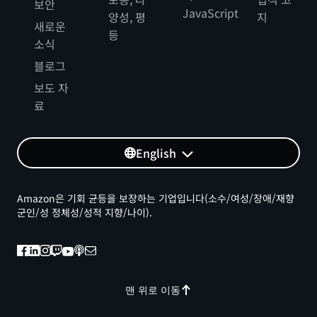
보안
JavaScript
양성, 평
지
새로운
등
소식
블로그
보도 자
료
English
Amazon은 기회 균등을 보장하는 기업입니다(소수/여성/장애/재향
군인/성 정체성/성적 지향/나이).
맨 위로 이동