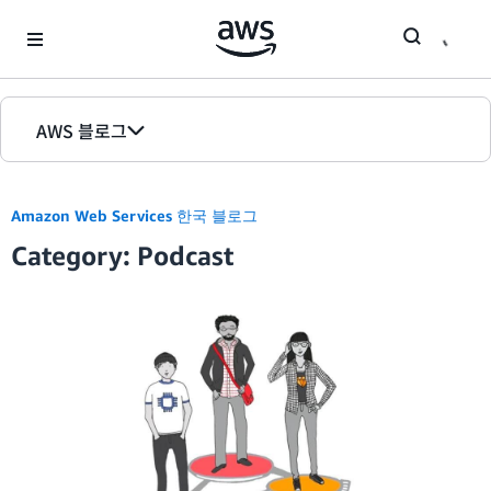
Skip to Main Content
AWS 블로그
홈
Amazon Web Services 한국 블로그
에디션
Category: Podcast