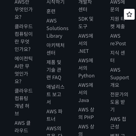
AWS란
시작하기
개발자
AWS에
무엇인가
센터
문의
훈련
요?
SDK 및
지원 티
AWS
클라우드
도구
켓 제출
Solutions
컴퓨팅이
Library
AWS에
AWS
란 무엇
서의
re:Post
아키텍처
인가요?
.NET
센터
지식 센
에이전틱
AWS에
터
제품 및
AI란 무
서의
기술 관
AWS
엇인가
Python
련 FAQ
Support
요?
AWS에
개요
애널리스
클라우드
서의
트 보고
전문가의
컴퓨팅
Java
서
도움 받
개념 허
AWS 상
기
AWS 파
브
의 PHP
트너
AWS 접
AWS 클
AWS 상
근성
AWS의
라우드
의
포용, 다
법적 고