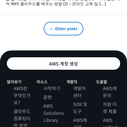
적 AWS 클라우드를 배우는 방법 (2) – 온라인 교육 및 […]
← Older posts
AWS 계정 생성
알아보기
리소스
개발자
도움말
AWS란
시작하기
개발자
AWS에
무엇인가
센터
문의
훈련
요?
SDK 및
지원 티
AWS
클라우드
도구
켓 제출
Solutions
컴퓨팅이
Library
AWS에
AWS
란 무엇
서의
re:Post