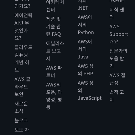
아키텍처
인가요?
.NET
센터
지식 센
에이전틱
AWS에
터
제품 및
AI란 무
서의
기술 관
AWS
엇인가
Python
련 FAQ
Support
요?
AWS에
개요
애널리스
클라우드
서의
트 보고
전문가의
컴퓨팅
Java
서
도움 받
개념 허
AWS 상
기
AWS 파
브
의 PHP
트너
AWS 접
AWS 클
AWS 상
근성
AWS의
라우드
의
포용, 다
법적 고
보안
JavaScript
양성, 평
지
새로운
등
소식
블로그
보도 자