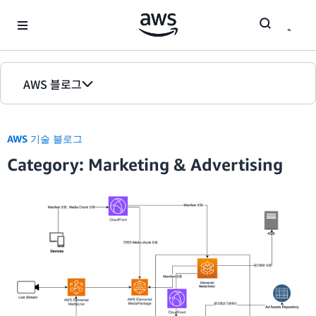
Skip to Main Content
AWS 블로그
홈
AWS 기술 블로그
에디션
Category: Marketing & Advertising