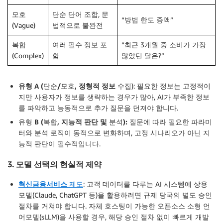
모호
단순 단어 조합, 문
“방법 한도 증액”
(Vague)
법적으로 불완전
복합
여러 필수 정보 포
“최근 3개월 중 소비가 가장
(Complex)
함
많았던 달은?”
유형
A (
단순
/
모호
,
정형적
정보
수집
): 필요한 정보는 고정적이
지만 사용자가 정보를 생략하는 경우가 많아, AI가 부족한 정보
를 파악하고 능동적으로 추가 질문을 던져야 합니다.
유형
B (
복합
,
지능적
판단
및
분석
):
질문에 따라 필요한 파라미
터와 분석 로직이 동적으로 변화하며, 고정 시나리오가 아닌 지
능적 판단이 필수적입니다.
3. 모델 선택의 현실적 제약
혁신금융서비스
제도
: 고객 데이터를 다루는 AI 시스템에 상용
모델(Claude, ChatGPT 등)을 활용하려면 규제 당국의 별도 승인
절차를 거쳐야 합니다. 자체 호스팅이 가능한 오픈소스 소형 언
어모델(sLLM)을 사용할 경우, 해당 승인 절차 없이 빠르게 개발