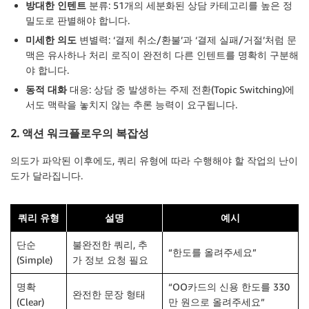
방대한
인텐트
분류
: 51개의 세분화된 상담 카테고리를 높은 정
밀도로 판별해야 합니다.
미세한
의도
변별력
: ‘결제 취소/환불’과 ‘결제 실패/거절’처럼 문
맥은 유사하나 처리 로직이 완전히 다른 인텐트를 명확히 구분해
야 합니다.
동적
대화
대응
: 상담 중 발생하는 주제 전환(Topic Switching)에
서도 맥락을 놓치지 않는 추론 능력이 요구됩니다.
2. 액션 워크플로우의 복잡성
의도가 파악된 이후에도, 쿼리 유형에 따라 수행해야 할 작업의 난이
도가 달라집니다.
쿼리 유형
설명
예시
단순
불완전한 쿼리, 추
“한도를 올려주세요”
(Simple)
가 정보 요청 필요
명확
“OO카드의 신용 한도를 330
완전한 문장 형태
(Clear)
만 원으로 올려주세요”