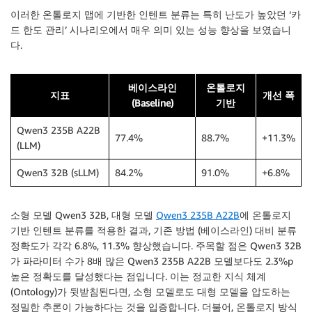
이러한 온톨로지 맵에 기반한 인텐트 분류는 특히 난도가 높았던 ‘카
드 한도 관리’ 시나리오에서 매우 의미 있는 성능 향상을 보였습니
다.
베이스라인
온톨로지
지표
개선 폭
(Baseline)
기반
Qwen3 235B A22B
77.4%
88.7%
+11.3%
(LLM)
Qwen3 32B (sLLM)
84.2%
91.0%
+6.8%
소형 모델 Qwen3 32B, 대형 모델
Qwen3 235B A22B
에 온톨로지
기반 인텐트 분류를 적용한 결과, 기존 방법 (베이스라인) 대비 분류
정확도가 각각 6.8%, 11.3% 향상했습니다. 주목할 점은 Qwen3 32B
가 파라미터 수가 8배 많은 Qwen3 235B A22B 모델보다도 2.3%p
높은 정확도를 달성했다는 점입니다. 이는 정교한 지식 체계
(Ontology)가 뒷받침된다면, 소형 모델로도 대형 모델을 압도하는
정밀한 추론이 가능하다는 것을 입증합니다. 더불어, 온톨로지 방식