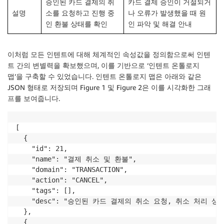
승인된 카드 결제의 취
카드 결제 승인이 거절되거
설명
소를 요청하고 진행 중
나 오류가 발생했을 때 원
인 환불 상태를 확인
인 파악 및 해결 안내
이처럼 모든 인텐트에 대해 체계적인 속성값을 정의함으로써 인텐
트 간의 변별력을 확보했으며, 이를 기반으로 ‘인텐트 온톨로지
맵’을 구축할 수 있었습니다. 인텐트 온톨로지 맵은 아래와 같은
JSON 형태로 저장되며 Figure 1 및 Figure 2은 이를 시각화한 그래
프를 보여줍니다.
[

  {

    "id": 21,

    "name": "결제 취소 및 환불",

    "domain": "TRANSACTION",

    "action": "CANCEL",

    "tags": [],

    "desc": "승인된 카드 결제의 취소 요청, 취소 처리 
  },

  {
