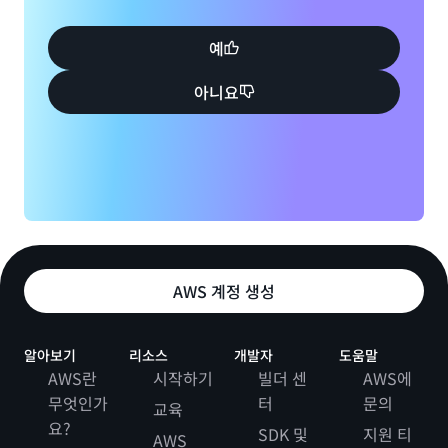
예
아니요
AWS 계정 생성
알아보기
리소스
개발자
도움말
AWS란
시작하기
빌더 센
AWS에
무엇인가
터
문의
교육
요?
SDK 및
지원 티
AWS