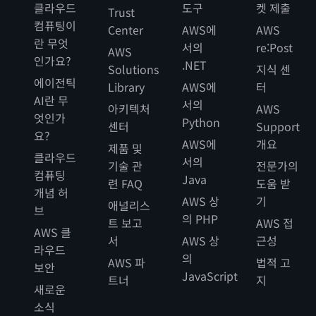
클라우드
도구
켓 제출
Trust
컴퓨팅이
Center
AWS에
AWS
란 무엇
서의
re:Post
AWS
인가요?
.NET
Solutions
지식 센
에이전틱
Library
AWS에
터
AI란 무
서의
아키텍처
AWS
엇인가
Python
센터
Support
요?
AWS에
개요
제품 및
클라우드
서의
기술 관
전문가의
컴퓨팅
Java
련 FAQ
도움 받
개념 허
AWS 상
기
애널리스
브
의 PHP
트 보고
AWS 접
AWS 클
서
AWS 상
근성
라우드
의
AWS 파
법적 고
보안
JavaScript
트너
지
새로운
소식