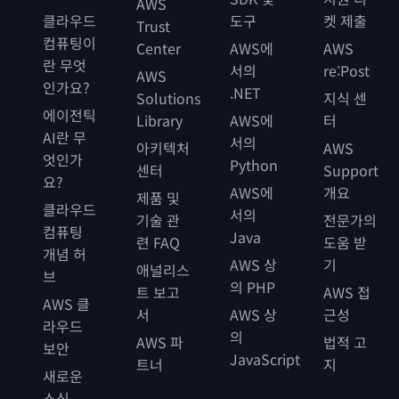
AWS
클라우드
도구
켓 제출
Trust
컴퓨팅이
Center
AWS에
AWS
란 무엇
서의
re:Post
AWS
인가요?
.NET
Solutions
지식 센
에이전틱
Library
AWS에
터
AI란 무
서의
아키텍처
AWS
엇인가
Python
센터
Support
요?
AWS에
개요
제품 및
클라우드
서의
기술 관
전문가의
컴퓨팅
Java
련 FAQ
도움 받
개념 허
AWS 상
기
애널리스
브
의 PHP
트 보고
AWS 접
AWS 클
서
AWS 상
근성
라우드
의
AWS 파
법적 고
보안
JavaScript
트너
지
새로운
소식