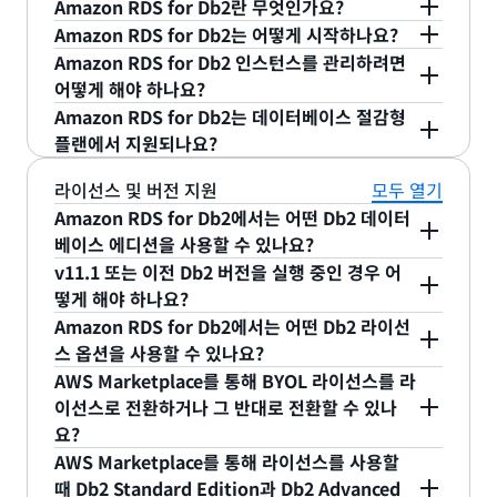
Amazon RDS for Db2란 무엇인가요?
Amazon RDS for Db2는 어떻게 시작하나요?
Amazon Relational Database Service(RDS) for
Amazon RDS for Db2 인스턴스를 관리하려면
Db2는 클라우드에서 Db2 배포를 손쉽게 설정, 운영
AWS Management Console, AWS Command
어떻게 해야 하나요?
및 크기 조정할 수 있게 하는 완전관리형, 고가용성의
Line Interface(AWS CLI) 또는 AWS
Amazon RDS for Db2는 데이터베이스 절감형
안전한
관계형 데이터베이스
엔진입니다.
CloudFormation을 사용해 새로운 Amazon RDS
AWS Management Console 또는 AWS CLI를 사
플랜에서 지원되나요?
for Db2 데이터베이스 인스턴스를 생성하여 시작할
용하여 인스턴스를 관리할 수 있습니다. 또한
수 있습니다. 자세한 내용은
Amazon RDS 인터페이
Amazon CloudWatch를 사용하여
RDS 인스턴스
예. Amazon RDS for Db2 사용량에 대한 데이터베
라이선스 및 버전 지원
모두 열기
스 설명서
를 참조하세요.
성능
을 모니터링하고
Amazon RDS Enhanced
이스 절감형 플랜을 구매하고 1년 기간에 일정 사용
Amazon RDS for Db2에서는 어떤 Db2 데이터
Monitoring
을 통해 이벤트 및 로그 활동을 모니터링
량을 약정하면 비용을 최대 20% 절감할 수 있습니
베이스 에디션을 사용할 수 있나요?
할 수 있습니다.
다. 적격 사용량에 대한 추가 정보는
데이터베이스 절
v11.1 또는 이전 Db2 버전을 실행 중인 경우 어
Amazon RDS for Db2는 Linux, Unix 및
감형 플랜 요금
에서 확인할 수 있습니다.
떻게 해야 하나요?
Windows(LUW) 데이터베이스용 Db2 v11.5.9의
Amazon RDS for Db2에서는 어떤 Db2 라이선
Db2 Standard 및 Advanced 에디션을 지원합니다.
v11.1을 사용하는 경우 Amazon RDS for Db2는
스 옵션을 사용할 수 있나요?
v11.1의 스냅샷에서 Amazon RDS for Db2 인스턴
AWS Marketplace를 통해 BYOL 라이선스를 라
스로의 백업 및 복원을 통해 마이그레이션을 지원합
Amazon RDS for Db2는 기존 보유 라이선스 사용
이선스로 전환하거나 그 반대로 전환할 수 있나
니다. v11.1 이전 버전을 사용 중인 경우 Amazon
(BYOL) 모델과 AWS Marketplace를 통해 시간당
요?
RDS for Db2로 마이그레이션하기 전에 v11.5로 업
라이선스를 구독할 수 있는 기능을 제공합니다.
AWS Marketplace를 통해 라이선스를 사용할
그레이드하는 것이 좋습니다.
BYOL을 사용하면 Amazon RDS에서 기존 Db2 라
예. 특정 시점 복원을 사용하고 복원 시 원하는 라이
때 Db2 Standard Edition과 Db2 Advanced