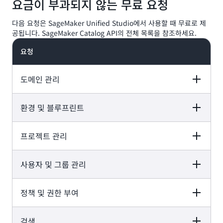
요금이 부과되지 않는 무료 요청
0.60 USD
용 이후 포함된 요청
USD/10만 = 0.6
10만 건당 10 USD
발생 요금 = (10만
USD
4,000건의 무료 사
다음 요청은 SageMaker Unified Studio에서 사용할 때 무료로 제
4,000) x 10
9.60 USD
용 이후 포함된 요청
공됩니다. SageMaker Catalog API의 전체 목록을 참조하세요.
USD/10만 = 9.6
10만 건당 10 USD
USD
요청
도메인 관리
환경 및 블루프린트
설명
무료 API
프로젝트 관리
설명
무료 API
여기에는
CreateDomain, DeleteDomain,
DataZone 도메인
UpdateDomain, ListDomains,
을 생성 및 관리하기
TagResource, UntagResource,
사용자 및 그룹 관리
설명
무료 API
CreateEnvironment, DeleteEnvironmen
위한 API 요청이 포
ListTagsForResource,
UpdateEnvironment, ListEnvironments
함됩니다.
GetIamPortalLoginUrl
ListAccountEnvironments.
정책 및 권한 부여
설명
무료 API
여기에는 Amazon
CreateProject, DeleteProject,
CreateEnvironmentBlueprint,
DataZone의 프로
UpdateProject, ListProjects,
여기에는 Amazon
GetEnvironmentBlueprint,
젝트 및 프로젝트 프
CreateProjectMembership,
DataZone의 환경
ListEnvironmentBlueprints,
검색
설명
무료 API