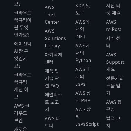
요?
SDK 및
지원 티
AWS
클라우드
도구
켓 제출
Trust
컴퓨팅이
Center
AWS에
AWS
란 무엇
서의
re:Post
AWS
인가요?
.NET
Solutions
지식 센
에이전틱
Library
AWS에
터
AI란 무
서의
아키텍처
AWS
엇인가
Python
센터
Support
요?
AWS에
개요
제품 및
클라우드
서의
기술 관
전문가의
컴퓨팅
Java
련 FAQ
도움 받
개념 허
AWS 상
기
애널리스
브
의 PHP
트 보고
AWS 접
AWS 클
서
AWS 상
근성
라우드
의
AWS 파
법적 고
보안
JavaScript
트너
지
새로운