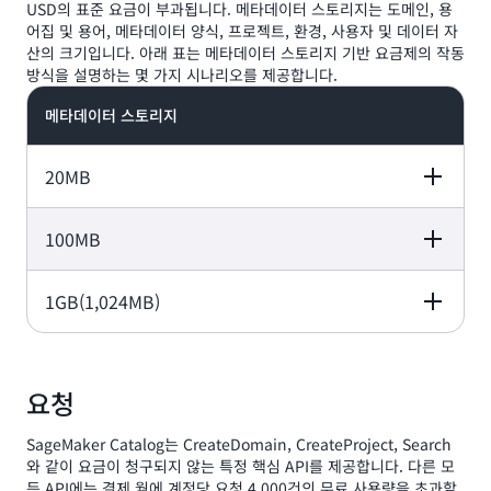
USD의 표준 요금이 부과됩니다. 메타데이터 스토리지는 도메인, 용
어집 및 용어, 메타데이터 양식, 프로젝트, 환경, 사용자 및 데이터 자
산의 크기입니다. 아래 표는 메타데이터 스토리지 기반 요금제의 작동
방식을 설명하는 몇 가지 시나리오를 제공합니다.
메타데이터 스토리지
20MB
100MB
발생 요금(결제 월)
요금
설명
1GB(1,024MB)
발생 요금(결제 월)
요금
설명
20MB 무료 사용 후
결제 월별 20MB 
0 USD
GB당 0.40 USD
토리지는 무료
발생 요금 =
발생 요금(결제 월)
요금
설명
(100MB - 20MB)
20MB 무료 사용 후
요청
0.03125 USD
0.40
GB당 0.40 USD
발생 요금 =
USD/1,024MB =
(1,024MB - 20M
SageMaker Catalog는 CreateDomain, CreateProject, Search
0.03125 USD
20MB 무료 사용 후
0.39 USD
x 0.40
와 같이 요금이 청구되지 않는 특정 핵심 API를 제공합니다. 다른 모
GB당 0.40 USD
USD/1,024MB =
든 API에는 결제 월에 계정당 요청 4,000건의 무료 사용량을 초과할