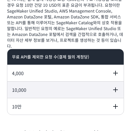
0.39 USD
경우 요청 10만 건당 10 USD의 표준 요금이 부과됩니다. 요청이란
SageMaker Unified Studio, AWS Management Console,
Amazon DataZone 포털, Amazon DataZone SDK, 통합 서비스
또는 API를 통해 이루어지는 SageMaker Catalog와의 상호 작용을
말합니다. 일반적인 요청의 예로는 SageMaker Unified Studio 또
는 Amazon DataZone 포털에서 검색을 간접적으로 호출하거나, 데
이터 자산 세부 정보를 보거나, 프로젝트를 생성하는 것 등이 있습니
다.
무료 API를 제외한 요청 수(결제 월의 계정당)
4,000
10,000
발생 요금(결제 월)
요금
설명
10만
발생 요금(결제 월)
요금
설명
4,000건의 무료 사
결제 월의 첫 4,00
0 USD
용 이후 포함된 요청
건 요청은 무료
10만 건당 10 USD
발생 요금(결제 월)
요금
설명
발생 요금 = (1만 
4,000건의 무료 사
4,000) x 10