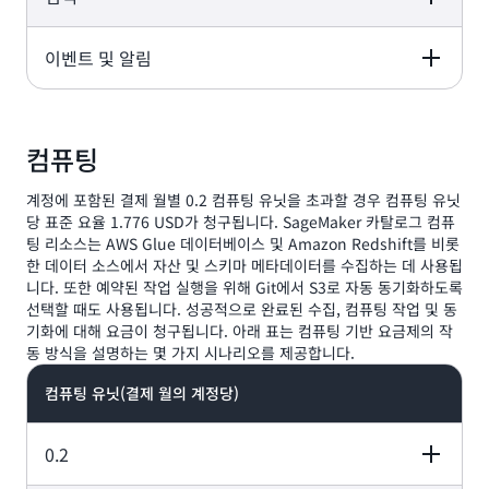
CreateUserProfile,
로필 작업을 위한 모
DeleteProjectMembership,
및 환경 블루프린트
CreateEnvironmentProfile,
GetUserProfile,
든 API 요청이 포함
GetProjectMembership,
를 사용하기 위한 모
GetEnvironmentProfile,
여기에는 Amazon
UpdateUserProfile,
됩니다.
ListProjectMemberships
이벤트 및 알림
든 API 요청이 포함
설명
ListEnvironmentProfiles,
무료 API
DataZone 도메인
여기에는 Amazon DataZone
AddEntityOwner,
SearchUserProfiles,
됩니다.
PutEnvironmentBlueprintConfiguratio
내의 사용자 및 그룹
도메인 내에서 누가 어떤 작업을
RemoveEntityOwner,
CreateGroupProfile,
GetEnvironmentBlueprintConfiguratio
을 관리하기 위한
수행할 수 있는지 승인하는 정책
AddPolicyGrant,
GetGroupProfile,
설명
무료 API
ListEnvironmentBlueprintConfiguratio
API 요청이 포함됩
여기에는 Amazon DataZone에서
을 생성 및 관리하기 위한 API 요
RemovePolicyGrant,
UpdateGroupProfile,
GetEnvironmentCredentials,
니다.
컴퓨팅
다양한 엔티티를 검색하기 위한 API
검색
청이 포함됩니다.
GetPolicyTemplate
DeleteGroupProfile,
AssociateEnvironmentRole
가 포함됩니다.
SearchGroupProfiles
여기에는 Amazon DataZone에서
계정에 포함된 결제 월별 0.2 컴퓨팅 유닛을 초과할 경우 컴퓨팅 유닛
이벤트 및 알림을 가져오기 위한 API
ListNotifications
당 표준 요율 1.776 USD가 청구됩니다. SageMaker 카탈로그 컴퓨
가 포함됩니다.
팅 리소스는 AWS Glue 데이터베이스 및 Amazon Redshift를 비롯
한 데이터 소스에서 자산 및 스키마 메타데이터를 수집하는 데 사용됩
니다. 또한 예약된 작업 실행을 위해 Git에서 S3로 자동 동기화하도록
선택할 때도 사용됩니다. 성공적으로 완료된 수집, 컴퓨팅 작업 및 동
기화에 대해 요금이 청구됩니다. 아래 표는 컴퓨팅 기반 요금제의 작
동 방식을 설명하는 몇 가지 시나리오를 제공합니다.
컴퓨팅 유닛(결제 월의 계정당)
0.2