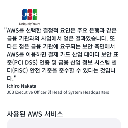
영하고 있습니다. 앞으로 2024 회계연도 말까지 시스템 본부
에서 관리하는 160개 시스템 중 절반을 마이그레이션할 계획
입니다.
JCB는 시스템 마이그레이션과 병행하여 공통 인프라 구축과
AWS를 선택한 결정적 요인은 주요 은행과 같은
데이터 레이크 구축을 진행했습니다.
금융 기관과의 사업에서 얻은 결과였습니다. 또
공통 인프라 중 하나는 외부 금융 기관과 정산 회사와 내부 비
다른 점은 금융 기관에 요구되는 보안 측면에서
즈니스 시스템 사이를 연계하는 API 인프라입니다. JCB 시
AWS를 이용하면 결제 카드 산업 데이터 보안 표
스템 본부의 디지털 솔루션 개발부 소속인 Kyoko
준(PCI DSS) 인증 및 금융 산업 정보 시스템 센
Kashimata는 “지금까지 개별 시스템을 통합했지만 그렇게
터(FISC) 안전 기준을 준수할 수 있다는 것입니
하면 시간과 비용이 많이 듭니다.”라며, “따라서 데이터를 효
다.
율적으로 교환하기 위해 AWS에 API 솔루션을 구축하기로
결정했습니다.”라고 했습니다.
Ichiro Nakata
JCB Executive Officer 겸 Head of System Headquarters
API 인프라는 관리형 서비스를 사용하는 확장 가능한 아키텍
처로 구성됩니다. 이러한 서비스로는
Amazon Aurora
,
Amazon DynamoDB
같은 데이터베이스 서비스가 있습니
사용된 AWS 서비스
다. 또한 API 인프라는
AWS WAF
를 사용하여 보호됩니다.
JCB 시스템 본부의 디지털 솔루션 개발부 소속인 Takada