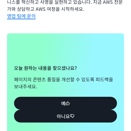
로 구축되었습니다.” 회사는 Amazon S3를 사용하여 데이
니스를 혁신하고 사명을 실현하고 있습니다. 지금 AWS 전문
터 분석을 위한 도구 간 협업 체계를 원활하게 구현했습니다.
가와 상담하고 AWS 여정을 시작하세요.
영업 팀에 문의
JCB는 AWS를 사용함으로써 신속한 분석을 용이하게 하는
환경을 갖추게 되었습니다.
Amazon Athena
를 사용하여 분
석할 데이터를 처리하고
AWS Glue
로 축적한 데이터에 대한
정보를 카탈로그화합니다.
Takekuni는 “2022년 10월 현재, 약 32TB의 데이터가 데이
터 인프라에 저장되었습니다.”라며, “2027년까지 데이터를
약 120TB로 확대할 계획입니다.”라고 말합니다.
오늘 원하는 내용을 찾으셨나요?
향후 데이터 인프라는 서드파티 및 기타 데이터의 양과 유형
페이지의 콘텐츠 품질을 개선할 수 있도록 피드백을
을 더욱 확장하고 사용하기 쉬운 형태로 데이터를 제공하기
보내주세요.
위해 데이터를 인터넷에 노출하는 일 없이
AWS
PrivateLink
를 사용하는 다른 분석 솔루션과의 연계를 촉진
예
하게 될 것입니다.
아니요
Takekuni는 “현재 JCB 신용카드 보유자의 거래에 대한 대
시보드인 JCB Consumption NOW의 거래 데이터를 익명