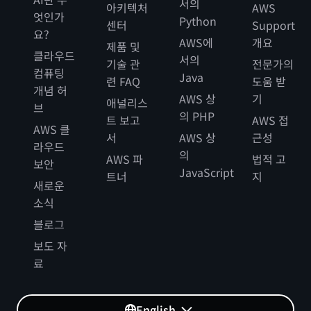
서의
아키텍처
AWS
엇인가
Python
센터
Support
Nakata는 “최근 몇 년 동안 비금융 기업이 자체 서비스에 결
요?
AWS에
개요
제 기능을 내장하는 데 도움을 주는 임베디드 금융
제품 및
클라우드
서의
(embedded finance)의 사용이 증가하고 있으며 금융 서비
기술 관
전문가의
컴퓨팅
스를 제공하는 방식도 변화하고 있습니다.”라며, “AWS를 사
Java
련 FAQ
도움 받
개념 허
용하여 임베디드 금융 솔루션을 제공하기 시작할 것입니다.
AWS 상
기
애널리스
브
또한 다양한 애플리케이션과 서비스를 개발하여 다양한 비즈
의 PHP
트 보고
AWS 접
니스에 제공할 것입니다.”라고 말했습니다.”
AWS 클
서
AWS 상
근성
라우드
의
AWS 파
법적 고
보안
JavaScript
트너
지
새로운
소식
블로그
보도 자
료
English