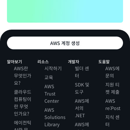
화하기 위해 데이터 인프라의 도구를 활용하고 있습니다.”라
며, “앞으로 JCB에서 운영하는 AI 및 데이터 분석 솔루션과
연계하고 AWS에서 데이터를 운용하면서 데이터 활용에 활
력을 불어넣을 것입니다.”라고 덧붙였습니다.
성과 | 비즈니스 민첩성 향상, 비즈니스 연속성 촉진, IT 비용
AWS 계정 생성
최적화
비즈니스 시스템을 AWS로 마이그레이션함으로써 비즈니스
알아보기
리소스
개발자
도움말
민첩성을 향상시키고, 비즈니스 연속성을 촉진하고, IT 비용
AWS란
시작하기
빌더 센
AWS에
을 최적화한다는 JCB의 목표가 크게 진척되었습니다. 민첩
무엇인가
터
문의
성 측면에서 마이그레이션은 신규 서비스 개발 기간과 서버
교육
요?
조달을 위한 기간을 단축하는 데 기여했습니다. IT 비용 최적
SDK 및
지원 티
AWS
화와 관련하여 회사는 운영 부하 감소와 함께 인프라 비용을
클라우드
도구
켓 제출
Trust
약 30% 절감할 것으로 예상하고 있습니다.
컴퓨팅이
Center
AWS에
AWS
란 무엇
서의
re:Post
앞으로는 고가용성을 요하는 핵심 시스템을 클라우드로 마이
AWS
인가요?
.NET
그레이션하는 방안을 검토한다는 것이 회사의 방침입니다.
Solutions
지식 센
에이전틱
또한, 다른 비즈니스 목표 및 전략에 AWS를 활용할 계획입니
Library
AWS에
터
다.
AI란 무