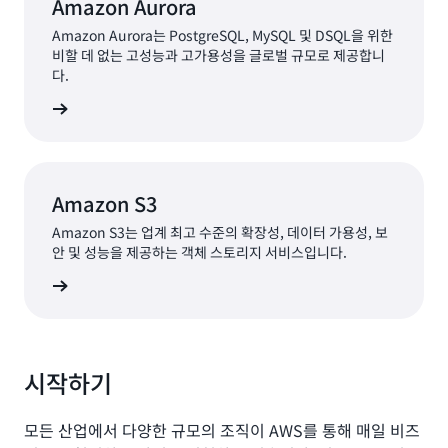
Amazon Aurora
Yusuke는 “AWS를 사용하면서 이제 영업 후 미들웨어를 간
단히 업그레이드하고 메모리를 늘리고 트래픽 증가에 따라
Amazon Aurora는 PostgreSQL, MySQL 및 DSQL을 위한
비할 데 없는 고성능과 고가용성을 글로벌 규모로 제공합니
확장하는 것이 가능해졌습니다.”라고 말합니다.
다.
인프라 조달 및 구축에는 보통 6개월이 걸리지만 JCB의 경
알아보기
우 API 인프라 구축이 3개월로 단축되었습니다. 2019년 7월
릴리스 이후 API를 사용하는 연결된 시스템의 수가 계속 증
가하여 한 자릿수였던 API의 수가 2022년 말에는 100개 이
상으로 증가했습니다.
Amazon S3
Amazon S3는 업계 최고 수준의 확장성, 데이터 가용성, 보
데이터 인프라는 내외부 데이터를 중앙에서 관리하고 모든
안 및 성능을 제공하는 객체 스토리지 서비스입니다.
직원에게 분석 환경을 제공하기 위한 것입니다. JCB 시스템
본부의 비즈니스 시스템 개발부 소속인 Taiki Takekuni는
알아보기
“온프레미스 데이터 웨어하우스에서는 스토리지 확장이 어
려웠고 분석 대상 데이터의 저장 기간이 대부분 최대 2년으
로 제한되었습니다.”라고 말합니다. “현재의 데이터 인프라
시작하기
는 모든 종류의 데이터를 대상으로 하며, 5~10년의 긴 기간
동안 데이터를 분석할 수 있는 경제적이고 확장 가능한
Amazon Simple Storage Service
(Amazon S3)를 기반으
모든 산업에서 다양한 규모의 조직이 AWS를 통해 매일 비즈