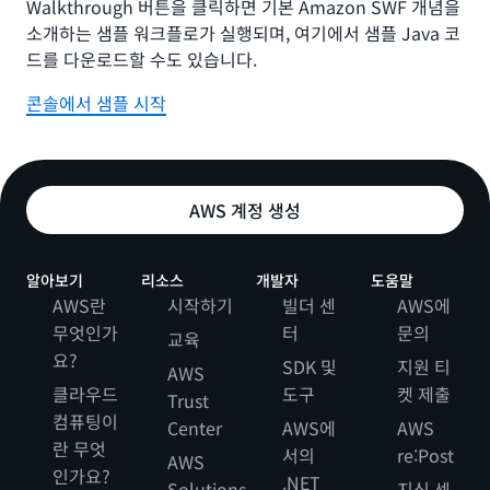
Walkthrough 버튼을 클릭하면 기본 Amazon SWF 개념을
소개하는 샘플 워크플로가 실행되며, 여기에서 샘플 Java 코
드를 다운로드할 수도 있습니다.
콘솔에서 샘플 시작
AWS 계정 생성
알아보기
리소스
개발자
도움말
AWS란
시작하기
빌더 센
AWS에
무엇인가
터
문의
교육
요?
SDK 및
지원 티
AWS
클라우드
도구
켓 제출
Trust
컴퓨팅이
Center
AWS에
AWS
란 무엇
서의
re:Post
AWS
인가요?
.NET
Solutions
지식 센