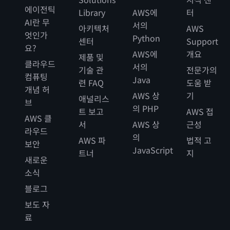
에이전틱
Library
AWS에
터
AI란 무
서의
아키텍처
AWS
엇인가
Python
센터
Support
요?
AWS에
개요
제품 및
클라우드
서의
기술 관
전문가의
컴퓨팅
Java
련 FAQ
도움 받
개념 허
AWS 상
기
애널리스
브
의 PHP
트 보고
AWS 접
AWS 클
서
AWS 상
근성
라우드
의
AWS 파
법적 고
보안
JavaScript
트너
지
새로운
소식
블로그
보도 자
료