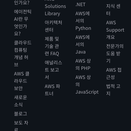
인가요?
.NET
Solutions
지식 센
에이전틱
Library
AWS에
터
AI란 무
서의
아키텍처
AWS
엇인가
Python
센터
Support
요?
AWS에
개요
제품 및
클라우드
서의
기술 관
전문가의
컴퓨팅
Java
련 FAQ
도움 받
개념 허
AWS 상
기
애널리스
브
의 PHP
트 보고
AWS 접
AWS 클
서
AWS 상
근성
라우드
의
AWS 파
법적 고
보안
JavaScript
트너
지
새로운
소식
블로그
보도 자
료