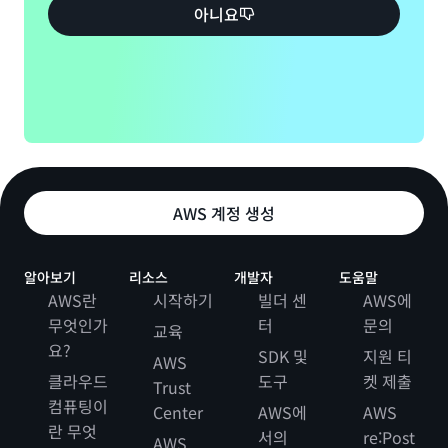
아니요
AWS 계정 생성
알아보기
리소스
개발자
도움말
AWS란
시작하기
빌더 센
AWS에
무엇인가
터
문의
교육
요?
SDK 및
지원 티
AWS
클라우드
도구
켓 제출
Trust
컴퓨팅이
Center
AWS에
AWS
란 무엇
서의
re:Post
AWS