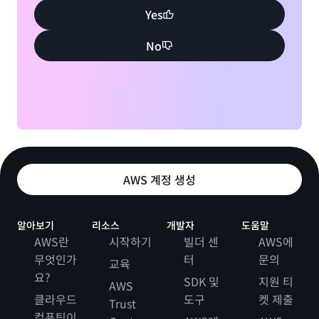
Yes
No
AWS 계정 생성
알아보기
리소스
개발자
도움말
AWS란
시작하기
빌더 센
AWS에
무엇인가
터
문의
교육
요?
SDK 및
지원 티
AWS
클라우드
도구
켓 제출
Trust
컴퓨팅이