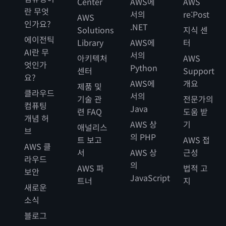
Center
AWS에
AWS
란 무엇
서의
re:Post
AWS
인가요?
.NET
Solutions
지식 센
에이전틱
Library
AWS에
터
AI란 무
서의
아키텍처
AWS
엇인가
Python
센터
Support
요?
AWS에
개요
제품 및
클라우드
서의
기술 관
전문가의
컴퓨팅
Java
련 FAQ
도움 받
개념 허
AWS 상
기
애널리스
브
의 PHP
트 보고
AWS 접
AWS 클
서
AWS 상
근성
라우드
의
AWS 파
법적 고
보안
JavaScript
트너
지
새로운
소식
블로그