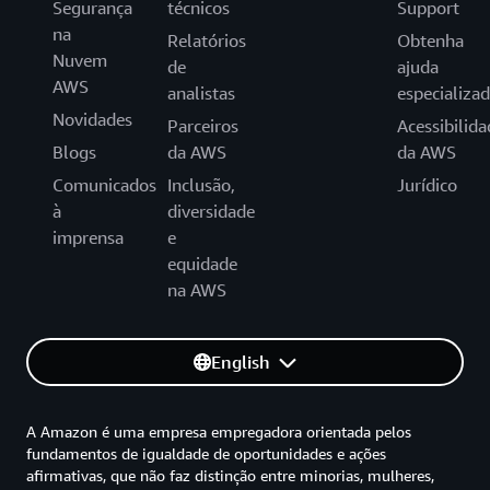
Segurança
técnicos
Support
na
Relatórios
Obtenha
Nuvem
de
ajuda
AWS
analistas
especializa
Novidades
Parceiros
Acessibilida
Blogs
da AWS
da AWS
Comunicados
Inclusão,
Jurídico
à
diversidade
imprensa
e
equidade
na AWS
English
A Amazon é uma empresa empregadora orientada pelos
fundamentos de igualdade de oportunidades e ações
afirmativas, que não faz distinção entre minorias, mulheres,