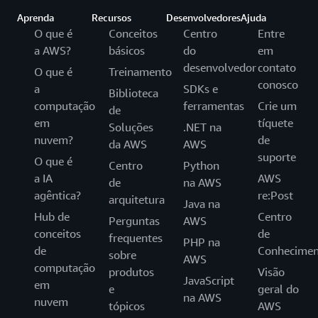
Aprenda
Recursos
Desenvolvedores
Ajuda
O que é
Conceitos
Centro
Entre
a AWS?
básicos
do
em
desenvolvedor
contato
O que é
Treinamento
conosco
a
SDKs e
Biblioteca
computação
ferramentas
Crie um
de
em
tíquete
Soluções
.NET na
nuvem?
de
da AWS
AWS
suporte
O que é
Centro
Python
a IA
AWS
de
na AWS
agêntica?
re:Post
arquitetura
Java na
Hub de
Centro
Perguntas
AWS
conceitos
de
frequentes
PHP na
de
Conhecimen
sobre
AWS
computação
produtos
Visão
JavaScript
em
e
geral do
na AWS
nuvem
tópicos
AWS