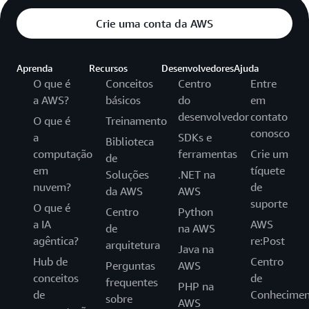
Crie uma conta da AWS
Aprenda
Recursos
Desenvolvedores
Ajuda
O que é
Conceitos
Centro
Entre
a AWS?
básicos
do
em
desenvolvedor
contato
O que é
Treinamento
conosco
a
SDKs e
Biblioteca
computação
ferramentas
Crie um
de
em
tíquete
Soluções
.NET na
nuvem?
de
da AWS
AWS
suporte
O que é
Centro
Python
a IA
AWS
de
na AWS
agêntica?
re:Post
arquitetura
Java na
Hub de
Centro
Perguntas
AWS
conceitos
de
frequentes
PHP na
de
Conhecimen
sobre
AWS