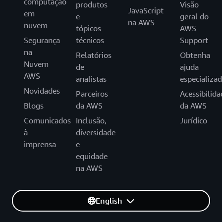
computação
produtos
Visão
JavaScript
em
e
geral do
na AWS
nuvem
tópicos
AWS
Segurança
técnicos
Support
na
Relatórios
Obtenha
Nuvem
de
ajuda
AWS
analistas
especializa
Novidades
Parceiros
Acessibilida
Blogs
da AWS
da AWS
Comunicados
Inclusão,
Jurídico
à
diversidade
imprensa
e
equidade
na AWS
English