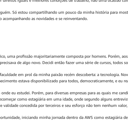
or direitos iguais e melhores condições de trabalho, não uma ocasião co
guém. Só estou compartilhando um pouco da minha história para mostr
 acompanhando as novidades e se reinventando.
áfico, uma profissão majoritariamente composta por homens. Porém, ao
precisava de algo novo. Decidi então fazer uma série de cursos, todos so
 faculdade em prol da minha paixão recém descoberta: a tecnologia. N
cimento estava disponibilizado para todos, democraticamente, e eu r
ão onde eu estudei. Porém, para diversas empresas para as quais me can
ecomeçar como estagiária em uma idade, onde segundo alguns entrevistad
validade concedida por terceiros e seu esforço não tem nenhum valor, 
ortunidade, iniciando minha jornada dentro da AWS como estagiária de