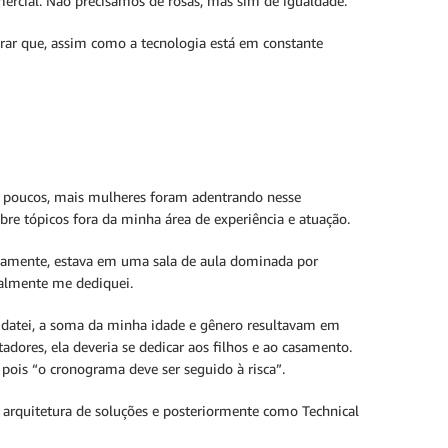
mercial. Não precisamos de rosas, mas sim de igualdade.
ar que, assim como a tecnologia está em constante
s poucos, mais mulheres foram adentrando nesse
bre tópicos fora da minha área de experiência e atuação.
ovamente, estava em uma sala de aula dominada por
ealmente me dediquei.
didatei, a soma da minha idade e gênero resultavam em
ores, ela deveria se dedicar aos filhos e ao casamento.
pois “o cronograma deve ser seguido à risca”.
 arquitetura de soluções e posteriormente como Technical