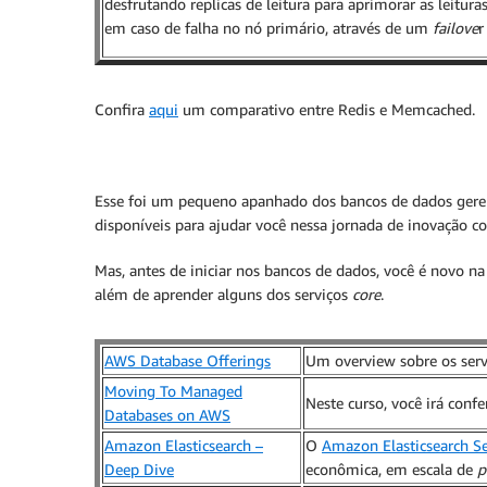
desfrutando replicas de leitura para aprimorar as leitur
em caso de falha no nó primário, através de um
failove
r
Confira
aqui
um comparativo entre Redis e Memcached.
Esse foi um pequeno apanhado dos bancos de dados geren
disponíveis para ajudar você nessa jornada de inovação c
Mas, antes de iniciar nos bancos de dados, você é novo
além de aprender alguns dos serviços
core
.
AWS Database Offerings
Um overview sobre os serv
Moving To Managed
Neste curso, você irá con
Databases on AWS
Amazon Elasticsearch –
O
Amazon Elasticsearch Se
Deep Dive
econômica, em escala de
p