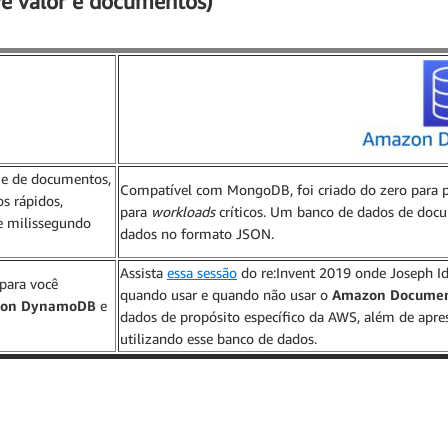
ve valor e documentos)
 e de documentos,
Compatível com MongoDB, foi criado do zero para pr
s rápidos,
para
workloads
críticos. Um banco de dados de docum
e milissegundo
dados no formato JSON.
Assista
essa sessão
do re:Invent 2019 onde Joseph Id
para você
quando usar e quando não usar o
Amazon Docume
on DynamoDB
e
dados de propósito específico da AWS, além de ap
utilizando esse banco de dados.