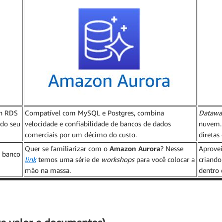
on RDS
Compatível com MySQL e Postgres, combina
Datawa
 do seu
velocidade e confiabilidade de bancos de dados
nuvem. 
comerciais por um décimo do custo.
diretas
Quer se familiarizar com o
Amazon Aurora
? Nesse
Aprovei
e banco
link
temos uma série de
workshops
para você colocar a
criando
mão na massa.
dentro