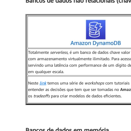
Bancos de dados não relacionais (cha
Totalmente
serverless
, é um banco de dados chave valor
com armazenamento virtualmente ilimitado. Para acesso
servindo uma latência com performance de um dígito d
em qualquer escala.
Neste
link
temos uma série de
workshops
com tutoriais 
entender as decisões que tem que ser tomadas no
Amaz
os
tradeoffs
para criar modelos de dados eficientes.
Bancos de dados em memória