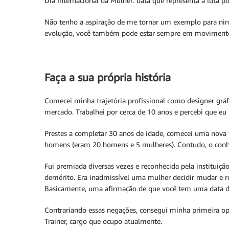
Dia Internacional da Mulher: data que representa a luta p
Não tenho a aspiração de me tornar um exemplo para nin
evolução, você também pode estar sempre em movimento
Faça a sua própria história
Comecei minha trajetória profissional como designer gr
mercado. Trabalhei por cerca de 10 anos e percebi que eu 
Prestes a completar 30 anos de idade, comecei uma nova
homens (eram 20 homens e 5 mulheres). Contudo, o conhe
Fui premiada diversas vezes e reconhecida pela instituiç
demérito. Era inadmissível uma mulher decidir mudar e r
Basicamente, uma afirmação de que você tem uma data de 
Contrariando essas negações, consegui minha primeira op
Trainer, cargo que ocupo atualmente.