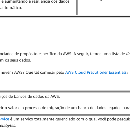
as e aumentando a resiliência dos dados
 automático.
ciados de propósito específico da AWS. A seguir, temos uma lista de
li
om os seus dados.
 na nuvem AWS? Que tal começar pelo
AWS Cloud Practitioner Essentials
?
iços de bancos de dados da AWS.
ferir o valor e o processo de migração de um banco de dados legados p
rvice
é um serviço totalmente gerenciado com o qual você pode pesquisa
etabytes
.