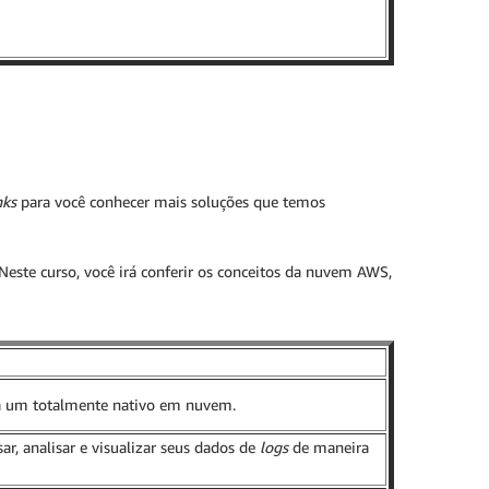
nks
para você conhecer mais soluções que temos
 Neste curso, você irá conferir os conceitos da nuvem AWS,
ara um totalmente nativo em nuvem.
r, analisar e visualizar seus dados de
logs
de maneira