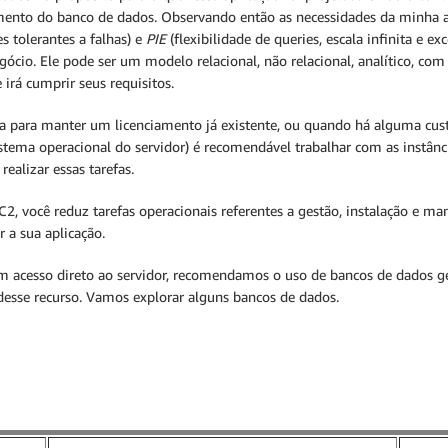
mento do banco de dados. Observando então as necessidades da minha 
es tolerantes a falhas) e
PIE
(flexibilidade de queries, escala infinita e
egócio. Ele pode ser um modelo relacional, não relacional, analítico, 
 irá cumprir seus requisitos.
ja para manter um licenciamento já existente, ou quando há alguma cu
tema operacional do servidor) é recomendável trabalhar com as instânc
ealizar essas tarefas.
2, você reduz tarefas operacionais referentes a gestão, instalação e m
 a sua aplicação.
am acesso direto ao servidor, recomendamos o uso de bancos de dados ge
desse recurso. Vamos explorar alguns bancos de dados.