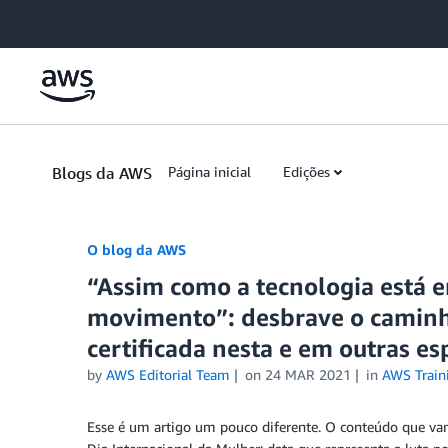
Skip to Main Content
Blogs da AWS
Página inicial
Edições
O blog da AWS
“Assim como a tecnologia está 
movimento”: desbrave o caminh
certificada nesta e em outras es
by
AWS Editorial Team
on
24 MAR 2021
in
AWS Traini
Esse é um artigo um pouco diferente. O conteúdo que 