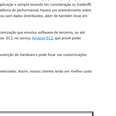
aplicação e sempre levando em consideração os
tradeoff
s
 excelência de performance), haverá um entendimento sobre
com ou sem dados distribuídos, além de também levar em
stomização que envolva
softwares
de terceiros, ou até
ias EC2, no serviço
Amazon EC2
, que provê poder
anutenção do
hardware
e pode focar nas customizações
renciados. Assim, nossos clientes terão um melhor custo