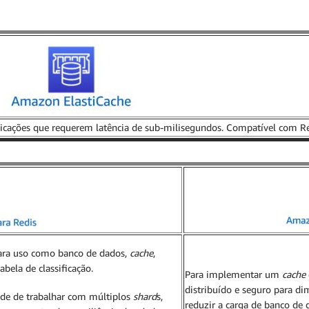
cações que requerem latência de sub-milisegundos. Compatível com R
ra uso como banco de dados,
cache
,
bela de classificação.
Para implementar um
cache
distribuído e seguro para di
de de trabalhar com múltiplos
shard
s,
reduzir a carga de banco de d