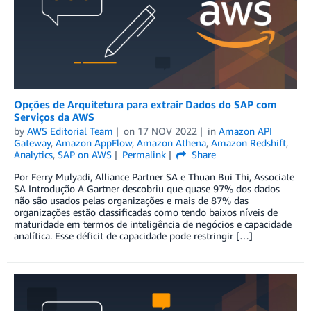
Opções de Arquitetura para extrair Dados do SAP com
Serviços da AWS
by
AWS Editorial Team
on
17 NOV 2022
in
Amazon API
Gateway
,
Amazon AppFlow
,
Amazon Athena
,
Amazon Redshift
,
Analytics
,
SAP on AWS
Permalink
Share
Por Ferry Mulyadi, Alliance Partner SA e Thuan Bui Thi, Associate
SA Introdução A Gartner descobriu que quase 97% dos dados
não são usados pelas organizações e mais de 87% das
organizações estão classificadas como tendo baixos níveis de
maturidade em termos de inteligência de negócios e capacidade
analítica. Esse déficit de capacidade pode restringir […]