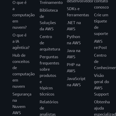
desenvolvedor
contato
O que é
Treinamento
conosco
a
SDKs e
Biblioteca
computação
ferramentas
Crie um
de
em
tíquete
Soluções
.NET na
nuvem?
de
da AWS
AWS
suporte
O que é
Centro
Python
a IA
AWS
de
na AWS
agêntica?
re:Post
arquitetura
Java na
Hub de
Centro
Perguntas
AWS
conceitos
de
frequentes
PHP na
de
Conhecimen
sobre
AWS
computação
produtos
Visão
JavaScript
em
e
geral do
na AWS
nuvem
tópicos
AWS
Segurança
técnicos
Support
na
Relatórios
Obtenha
Nuvem
de
ajuda
AWS
analistas
especializa