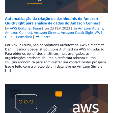
Automatização da criação de dashboards do Amazon
QuickSight para análise de dados do Amazon Connect
by
AWS Editorial Team
on
23 FEV 2023
in
Amazon Athena
,
Amazon Connect
,
Amazon Kinesis
,
Amazon Quick Sight
,
AWS
Glue
Permalink
Share
Por Ankur Taunk, Senior Solutions Architect na AWS e Mehmet
Demir, Senior Specialist Solutions Architect na AWS Introdução
Para obter os benefícios analíticos mais avançados, as
organizações precisam de uma plataforma robusta e uma
solução econômica para administrar um contact center próspero.
Isso é feito com a criação de um data lake no Amazon Simple
[…]