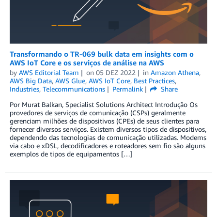
Transformando o TR-069 bulk data em insights com o
AWS IoT Core e os serviços de análise na AWS
by
AWS Editorial Team
on
05 DEZ 2022
in
Amazon Athena
,
AWS Big Data
,
AWS Glue
,
AWS IoT Core
,
Best Practices
,
Industries
,
Telecommunications
Permalink
Share
Por Murat Balkan, Specialist Solutions Architect Introdução Os
provedores de serviços de comunicação (CSPs) geralmente
gerenciam milhões de dispositivos (CPEs) de seus clientes para
fornecer diversos serviços. Existem diversos tipos de dispositivos,
dependendo das tecnologias de comunicação utilizadas. Modems
via cabo e xDSL, decodificadores e roteadores sem fio são alguns
exemplos de tipos de equipamentos […]