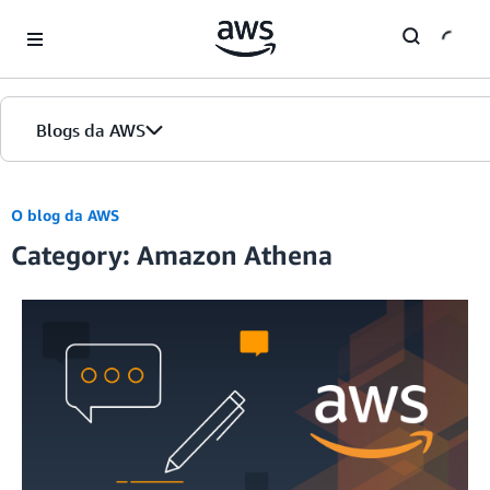
Skip to Main Content
Blogs da AWS
Página inicial
O blog da AWS
Category: Amazon Athena
Edições