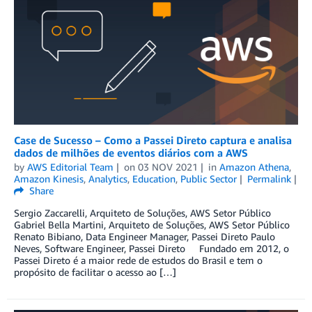
Case de Sucesso – Como a Passei Direto captura e analisa
dados de milhões de eventos diários com a AWS
by
AWS Editorial Team
on
03 NOV 2021
in
Amazon Athena
,
Amazon Kinesis
,
Analytics
,
Education
,
Public Sector
Permalink
Share
Sergio Zaccarelli, Arquiteto de Soluções, AWS Setor Público
Gabriel Bella Martini, Arquiteto de Soluções, AWS Setor Público
Renato Bibiano, Data Engineer Manager, Passei Direto Paulo
Neves, Software Engineer, Passei Direto Fundado em 2012, o
Passei Direto é a maior rede de estudos do Brasil e tem o
propósito de facilitar o acesso ao […]