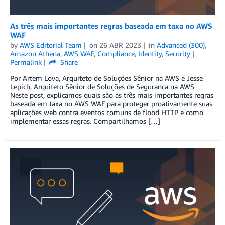
As três mais importantes regras baseada em taxa no AWS
WAF
by
AWS Editorial Team
on
26 ABR 2023
in
Advanced (300)
,
Amazon Athena
,
AWS WAF
,
Compliance
,
Identity
,
Security
Permalink
Share
Por Artem Lova, Arquiteto de Soluções Sênior na AWS e Jesse
Lepich, Arquiteto Sênior de Soluções de Segurança na AWS
Neste post, explicamos quais são as três mais importantes regras
baseada em taxa no AWS WAF para proteger proativamente suas
aplicações web contra eventos comuns de flood HTTP e como
implementar essas regras. Compartilhamos […]