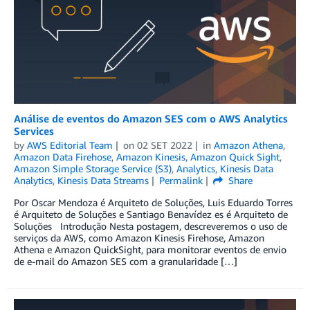
Análise de eventos do Amazon SES com o AWS Analytics
Services
by
AWS Editorial Team
on
02 SET 2022
in
Amazon Athena
,
Amazon Data Firehose
,
Amazon Kinesis
,
Amazon Quick Sight
,
Amazon Simple Storage Service (S3)
,
Analytics
,
Kinesis Data
Analytics
,
Kinesis Data Streams
Permalink
Share
Por Oscar Mendoza é Arquiteto de Soluções, Luis Eduardo Torres
é Arquiteto de Soluções e Santiago Benavídez es é Arquiteto de
Soluções Introdução Nesta postagem, descreveremos o uso de
serviços da AWS, como Amazon Kinesis Firehose, Amazon
Athena e Amazon QuickSight, para monitorar eventos de envio
de e-mail do Amazon SES com a granularidade […]