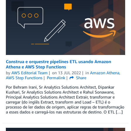
Construa e orquestre pipelines ETL usando Amazon
Athena e AWS Step Functions
by
AWS Editorial Team
on
13 JUL 2022
in
Amazon Athena
,
AWS Step Functions
Permalink
Share
Por Behram Irani, Sr Analytics Solutions Architect, Dipankar
Kushari, Sr Analytics Solutions Architect e Rahul Sonawane,
Principal Analytics Solutions Architect Extrair, transformar e
carregar (do inglês Extract, transform and Load – ETL) é o
processo de ler dados de origem, aplicar regras de transformação
a esses dados e carregá-los nas estruturas de destino. O ETL […]