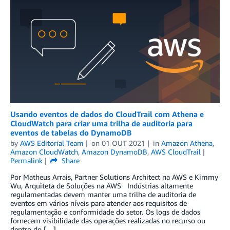
Usando eventos de dados do CloudTrail com Athena e
CloudWatch para criar uma trilha de auditoria para
eventos de tabelas do DynamoDB
by
AWS Editorial Team
on
01 OUT 2021
in
Amazon Athena
,
Amazon CloudWatch
,
Amazon DynamoDB
,
AWS CloudTrail
Permalink
Share
Por Matheus Arrais, Partner Solutions Architect na AWS e Kimmy
Wu, Arquiteta de Soluções na AWS Indústrias altamente
regulamentadas devem manter uma trilha de auditoria de
eventos em vários níveis para atender aos requisitos de
regulamentação e conformidade do setor. Os logs de dados
fornecem visibilidade das operações realizadas no recurso ou
dentro do […]