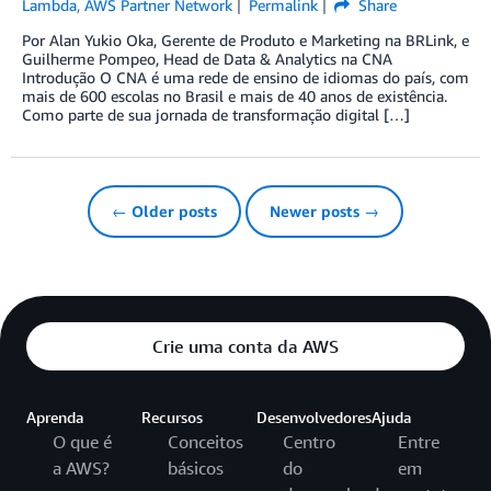
Lambda
,
AWS Partner Network
Permalink
Share
Por Alan Yukio Oka, Gerente de Produto e Marketing na BRLink, e
Guilherme Pompeo, Head de Data & Analytics na CNA
Introdução O CNA é uma rede de ensino de idiomas do país, com
mais de 600 escolas no Brasil e mais de 40 anos de existência.
Como parte de sua jornada de transformação digital […]
← Older posts
Newer posts →
Crie uma conta da AWS
Aprenda
Recursos
Desenvolvedores
Ajuda
O que é
Conceitos
Centro
Entre
a AWS?
básicos
do
em