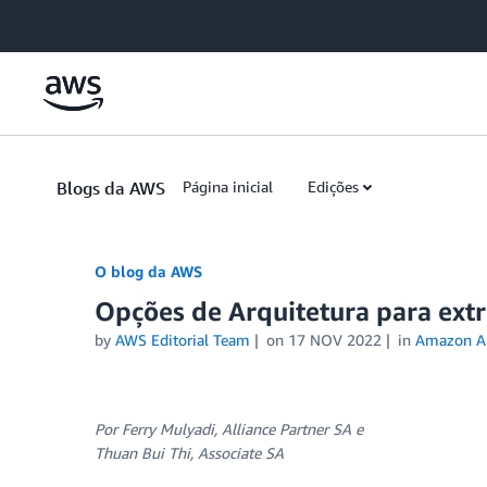
Skip to Main Content
Blogs da AWS
Página inicial
Edições
O blog da AWS
Opções de Arquitetura para ext
by
AWS Editorial Team
on
17 NOV 2022
in
Amazon A
Por Ferry Mulyadi,
Alliance Partner SA
e
Thuan Bui Thi,
Associate SA