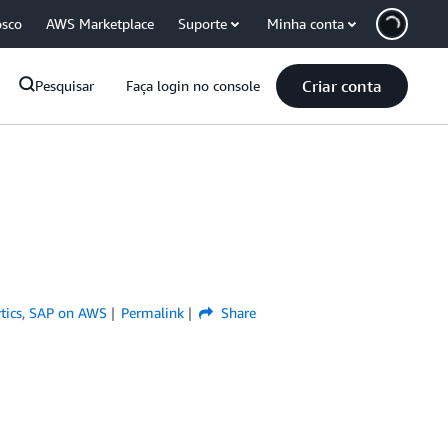
osco
AWS Marketplace
Suporte
Minha conta
Criar conta
Pesquisar
Faça login no console
tics
,
SAP on AWS
Permalink
Share