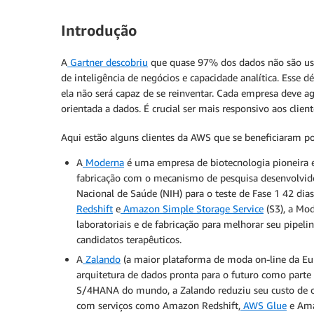
Introdução
A
Gartner descobriu
que quase 97% dos dados não são usa
de inteligência de negócios e capacidade analítica. Esse 
ela não será capaz de se reinventar. Cada empresa deve a
orientada a dados. É crucial ser mais responsivo aos cli
Aqui estão alguns clientes da AWS que se beneficiaram p
A
Moderna
é uma empresa de biotecnologia pioneira
fabricação com o mecanismo de pesquisa desenvolvido
Nacional de Saúde (NIH) para o teste de Fase 1 42 dia
Redshift
e
Amazon Simple Storage Service
(S3), a Mod
laboratoriais e de fabricação para melhorar seu pipel
candidatos terapêuticos.
A
Zalando
(a maior plataforma de moda on-line da Eur
arquitetura de dados pronta para o futuro como part
S/4HANA do mundo, a Zalando reduziu seu custo de ob
com serviços como Amazon Redshift,
AWS Glue
e Ama