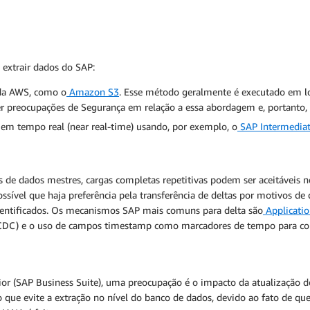
 extrair dados do SAP:
 da AWS, como o
Amazon S3
. Esse método geralmente é executado em lo
er preocupações de Segurança em relação a essa abordagem e, portanto, 
em tempo real (near real-time) usando, por exemplo, o
SAP Intermedia
s de dados mestres, cargas completas repetitivas podem ser aceitáveis
ossível que haja preferência pela transferência de deltas por motivos 
dentificados. Os mecanismos SAP mais comuns para delta são
Applicatio
CDC) e o uso de campos timestamp como marcadores de tempo para cons
ior (SAP Business Suite), uma preocupação é o impacto da atualização
o que evite a extração no nível do banco de dados, devido ao fato de 