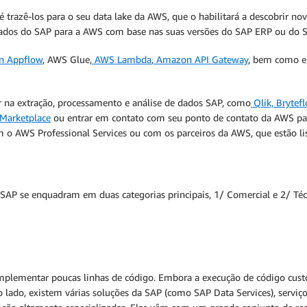
trazê-los para o seu data lake da AWS, que o habilitará a descobrir no
r dados do SAP para a AWS com base nas suas versões do SAP ERP ou do
 Appflow
, AWS Glue,
AWS Lambda
,
Amazon API Gateway
, bem como e
 na extração, processamento e análise de dados SAP, como
Qlik, Brytef
arketplace
ou entrar em contato com seu ponto de contato da AWS para
 o AWS Professional Services ou com os parceiros da AWS, que estão li
s SAP se enquadram em duas categorias principais, 1/ Comercial e 2/ Téc
mplementar poucas linhas de código. Embora a execução de código custo
 lado, existem várias soluções da SAP (como SAP Data Services), servi