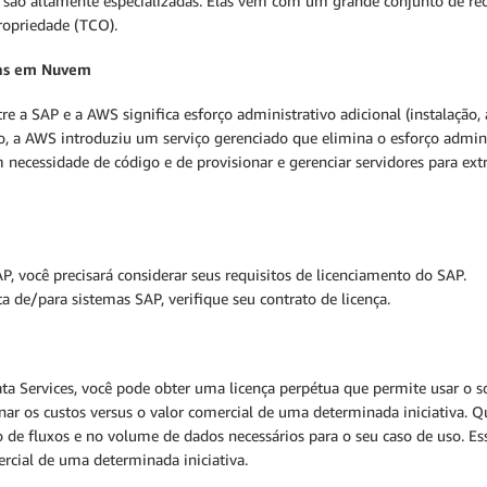
 são altamente especializadas. Elas vêm com um grande conjunto de rec
ropriedade (TCO).
vas em Nuvem
re a SAP e a AWS significa esforço administrativo adicional (instalação,
so, a AWS introduziu um serviço gerenciado que elimina o esforço admin
necessidade de código e de provisionar e gerenciar servidores para ext
P, você precisará considerar seus requisitos de licenciamento do SAP.
a de/para sistemas SAP, verifique seu contrato de licença.
a Services, você pode obter uma licença perpétua que permite usar o 
inar os custos versus o valor comercial de uma determinada iniciativa.
de fluxos e no volume de dados necessários para o seu caso de uso. Es
rcial de uma determinada iniciativa.