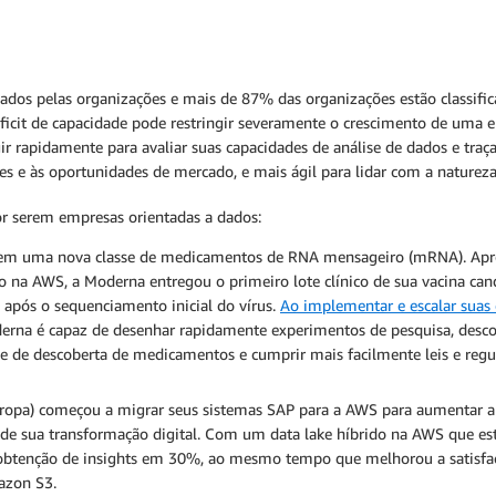
dos pelas organizações e mais de 87% das organizações estão classifi
déficit de capacidade pode restringir severamente o crescimento de uma e
gir rapidamente para avaliar suas capacidades de análise de dados e tr
entes e às oportunidades de mercado, e mais ágil para lidar com a natur
or serem empresas orientadas a dados:
 em uma nova classe de medicamentos de RNA mensageiro (mRNA). Apro
 na AWS, a Moderna entregou o primeiro lote clínico de sua vacina ca
s após o sequenciamento inicial do vírus.
Ao implementar e escalar suas
erna é capaz de desenhar rapidamente experimentos de pesquisa, descob
ine de descoberta de medicamentos e cumprir mais facilmente leis e reg
opa) começou a migrar seus sistemas SAP para a AWS para aumentar a a
e de sua transformação digital. Com um data lake híbrido na AWS que e
tenção de insights em 30%, ao mesmo tempo que melhorou a satisfação 
zon S3.