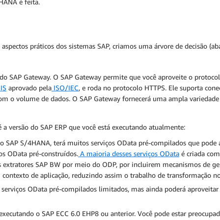
HANA é feita.
spectos práticos dos sistemas SAP, criamos uma árvore de decisão (abai
e do SAP Gateway. O SAP Gateway permite que você aproveite o protoc
IS
aprovado pela
ISO/IEC
, e roda no protocolo HTTPS. Ele suporta cone
com o volume de dados. O SAP Gateway fornecerá uma ampla variedade d
é a versão do SAP ERP que você está executando atualmente:
 do SAP S/4HANA, terá muitos serviços OData pré-compilados que pode a
os OData pré-construídos.
A maioria desses serviços OData
é criada com
 os extratores SAP BW por meio do ODP, por incluirem mecanismos de g
ontexto de aplicação, reduzindo assim o trabalho de transformação no 
á serviços OData pré-compilados limitados, mas ainda poderá aproveita
 executando o SAP ECC 6.0 EHP8 ou anterior. Você pode estar preocup