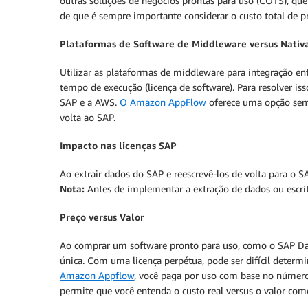
outras soluções de negócios prontas para uso (COTS), que
de que é sempre importante considerar o custo total de p
Plataformas de Software de Middleware versus Nati
Utilizar as plataformas de middleware para integração ent
tempo de execução (licença de software). Para resolver is
SAP e a AWS.
O Amazon AppFlow
oferece uma opção sem 
volta ao SAP.
Impacto nas licenças SAP
Ao extrair dados do SAP e reescrevê-los de volta para o SA
Nota:
Antes de implementar a extração de dados ou escrit
Preço versus Valor
Ao comprar um software pronto para uso, como o SAP Dat
única. Com uma licença perpétua, pode ser difícil determ
Amazon Appflow
, você paga por uso com base no número 
permite que você entenda o custo real versus o valor come