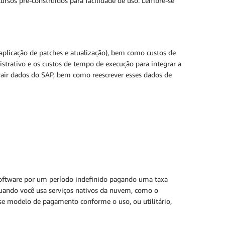
ursos pré-construídos para facilidade de uso. Lembre-se
 aplicação de patches e atualização), bem como custos de
istrativo e os custos de tempo de execução para integrar a
rair dados do SAP, bem como reescrever esses dados de
software por um período indefinido pagando uma taxa
 Quando você usa serviços nativos da nuvem, como o
se modelo de pagamento conforme o uso, ou utilitário,