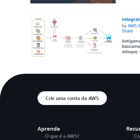
Integra
by
AWS E
Share
Antigamen
basicame
estoque, 
Crie uma conta da AWS
Aprenda
Recu
O que é a AWS?
Co