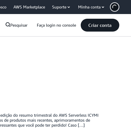
osco
AWS Marketplace
Suporte
Minha conta
Criar conta
Pesquisar
Faça login no console
 edição do resumo trimestral do AWS Serverless ICYMI
tos de produtos mais recentes, aprimoramentos de
eressantes que você pode ter perdido! Caso […]