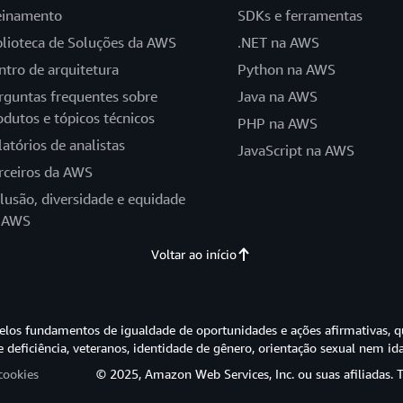
einamento
SDKs e ferramentas
blioteca de Soluções da AWS
.NET na AWS
ntro de arquitetura
Python na AWS
rguntas frequentes sobre
Java na AWS
odutos e tópicos técnicos
PHP na AWS
latórios de analistas
JavaScript na AWS
rceiros da AWS
clusão, diversidade e equidade
 AWS
Voltar ao início
os fundamentos de igualdade de oportunidades e ações afirmativas, q
e deficiência, veteranos, identidade de gênero, orientação sexual nem id
cookies
© 2025, Amazon Web Services, Inc. ou suas afiliadas. T