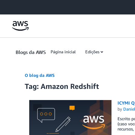
Skip to Main Content
Blogs da AWS
Página inicial
Edições
O blog da AWS
Tag: Amazon Redshift
ICYMI Q
by
Danie
Escrito 
(caso vo
recursos,