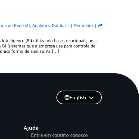
mazon Redshift
,
Analytics
,
Database
Permalink
telligence (BI) utilizando bases relacionais, pois
BI (sistemas que a empresa usa para controle de
 única forma de analise. As […]
English
Ajuda
Entre em contato conosco