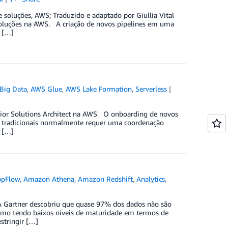
e soluções, AWS; Traduzido e adaptado por Giullia Vital
Soluções na AWS. A criação de novos pipelines em uma
s […]
Big Data
,
AWS Glue
,
AWS Lake Formation
,
Serverless
enior Solutions Architect na AWS O onboarding de novos
se tradicionais normalmente requer uma coordenação
e […]
pFlow
,
Amazon Athena
,
Amazon Redshift
,
Analytics
,
o A Gartner descobriu que quase 97% dos dados não são
como tendo baixos níveis de maturidade em termos de
estringir […]