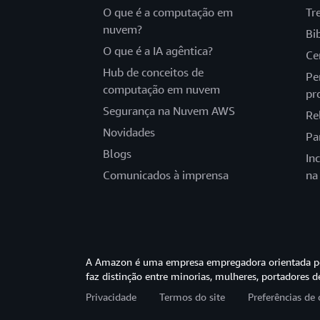
O que é a computação em
Tr
nuvem?
Bi
O que é a IA agêntica?
Ce
Hub de conceitos de
Pe
computação em nuvem
pr
Segurança na Nuvem AWS
Re
Novidades
Pa
Blogs
In
Comunicados à imprensa
na
A Amazon é uma empresa empregadora orientada pel
faz distinção entre minorias, mulheres, portadores d
Privacidade
Termos do site
Preferências de 