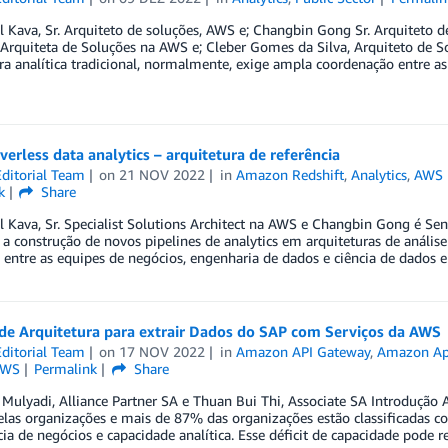
l Kava, Sr. Arquiteto de soluções, AWS e; Changbin Gong Sr. Arquiteto d
 Arquiteta de Soluções na AWS e; Cleber Gomes da Silva, Arquiteto de 
ra analítica tradicional, normalmente, exige ampla coordenação entre a
erless data analytics – arquitetura de referência
ditorial Team
on
21 NOV 2022
in
Amazon Redshift
,
Analytics
,
AWS 
k
Share
l Kava, Sr. Specialist Solutions Architect na AWS e Changbin Gong é S
a construção de novos pipelines de analytics em arquiteturas de análi
 entre as equipes de negócios, engenharia de dados e ciência de dados 
de Arquitetura para extrair Dados do SAP com Serviços da AWS
ditorial Team
on
17 NOV 2022
in
Amazon API Gateway
,
Amazon Ap
AWS
Permalink
Share
 Mulyadi, Alliance Partner SA e Thuan Bui Thi, Associate SA Introduçã
elas organizações e mais de 87% das organizações estão classificadas 
cia de negócios e capacidade analítica. Esse déficit de capacidade pode r