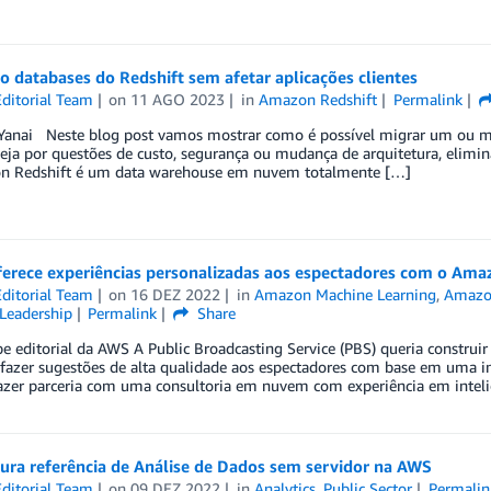
 databases do Redshift sem afetar aplicações clientes
ditorial Team
on
11 AGO 2023
in
Amazon Redshift
Permalink
 Yanai Neste blog post vamos mostrar como é possível migrar um ou m
ja por questões de custo, segurança ou mudança de arquitetura, elimin
 Redshift é um data warehouse em nuvem totalmente […]
ferece experiências personalizadas aos espectadores com o Ama
ditorial Team
on
16 DEZ 2022
in
Amazon Machine Learning
,
Amazon
Leadership
Permalink
Share
e editorial da AWS A Public Broadcasting Service (PBS) queria constr
fazer sugestões de alta qualidade aos espectadores com base em uma inf
azer parceria com uma consultoria em nuvem com experiência em inteligên
ura referência de Análise de Dados sem servidor na AWS
ditorial Team
on
09 DEZ 2022
in
Analytics
,
Public Sector
Permalin