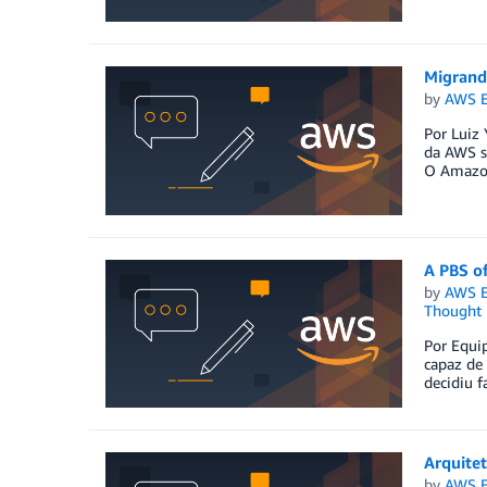
Migrando
by
AWS E
Por Luiz
da AWS se
O Amazon
A PBS o
by
AWS E
Thought 
Por Equip
capaz de 
decidiu f
Arquitet
by
AWS E