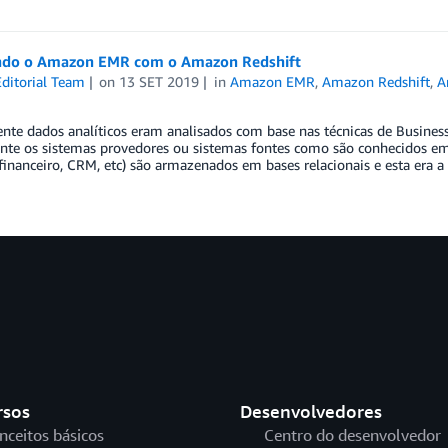
ndo o Amazon EMR com o Amazon Redshift
ditorial Team
on
13 SET 2019
in
Amazon EMR
,
Amazon Redshift
,
A
te dados analíticos eram analisados com base nas técnicas de Business In
nte os sistemas provedores ou sistemas fontes como são conhecidos em 
financeiro, CRM, etc) são armazenados em bases relacionais e esta era a
rsos
Desenvolvedores
nceitos básicos
Centro do desenvolvedor