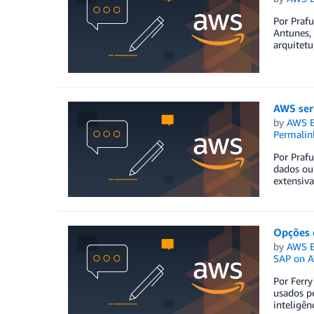
Por Prafu
Antunes,
arquitetu
AWS serv
by
AWS E
Permalin
Por Prafu
dados ou 
extensiva
Opções 
by
AWS E
SAP on 
Por Ferry
usados p
inteligên