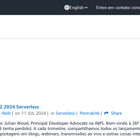
English
Entre em contato con
2 2024 Serverless
l Abib
on
11 JUL 2024
in
Serverless
Permalink
Share
por Julian Wood, Principal Developer Advocate na AWS. Bem-vindo à 26ª
cê tenha perdido). A cada trimestre, compartilhamos todos os lançamen
 postagens em blogs, webinars, transmissões ao vivo e outras coisas int