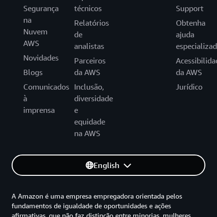
Segurança
técnicos
Support
na
Relatórios
Obtenha
Nuvem
de
ajuda
AWS
analistas
especializa
Novidades
Parceiros
Acessibilida
Blogs
da AWS
da AWS
Comunicados
Inclusão,
Jurídico
à
diversidade
imprensa
e
equidade
na AWS
English
A Amazon é uma empresa empregadora orientada pelos
fundamentos de igualdade de oportunidades e ações
afirmativas, que não faz distinção entre minorias, mulheres,