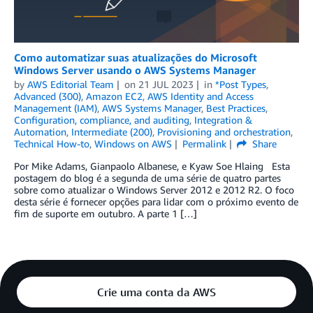
Como automatizar suas atualizações do Microsoft
Windows Server usando o AWS Systems Manager
by
AWS Editorial Team
on
21 JUL 2023
in
*Post Types
,
Advanced (300)
,
Amazon EC2
,
AWS Identity and Access
Management (IAM)
,
AWS Systems Manager
,
Best Practices
,
Configuration, compliance, and auditing
,
Integration &
Automation
,
Intermediate (200)
,
Provisioning and orchestration
,
Technical How-to
,
Windows on AWS
Permalink
Share
Por Mike Adams, Gianpaolo Albanese, e Kyaw Soe Hlaing Esta
postagem do blog é a segunda de uma série de quatro partes
sobre como atualizar o Windows Server 2012 e 2012 R2. O foco
desta série é fornecer opções para lidar com o próximo evento de
fim de suporte em outubro. A parte 1 […]
Crie uma conta da AWS