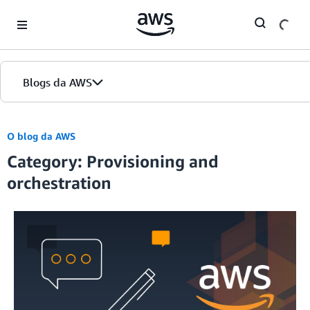
Skip to Main Content
Blogs da AWS
Página inicial
O blog da AWS
Category: Provisioning and
Edições
orchestration