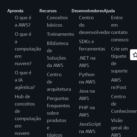
Aprenda
Recursos
Desenvolvedores
Ajuda
O que é
Conceitos
Centro
Entre
a AWS?
básicos
do
em
desenvolvedor
contato
O que é
Treinamento
conosco
a
SDKs e
Biblioteca
computação
ferramentas
Crie um
de
em
tíquete
Soluções
.NET na
nuvem?
de
da AWS
AWS
suporte
O que é
Centro
Python
a IA
AWS
de
na AWS
agêntica?
re:Post
arquitetura
Java na
Hub de
Centro
Perguntas
AWS
conceitos
de
frequentes
PHP na
de
Conhecimen
sobre
AWS
computação
produtos
Visão
JavaScript
em
e
geral do
na AWS
nuvem
tópicos
AWS