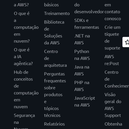
a AWS?
básicos
do
em
desenvolvedor
contato
O que é
Treinamento
conosco
a
SDKs e
Biblioteca
computação
ferramentas
Crie um
de
em
tíquete
Soluções
.NET na
nuvem?
de
da AWS
AWS
suporte
O que é
Centro
Python
a IA
AWS
de
na AWS
agêntica?
re:Post
arquitetura
Java na
Hub de
Centro
Perguntas
AWS
conceitos
de
frequentes
PHP na
de
Conhecimen
sobre
AWS
computação
produtos
Visão
JavaScript
em
e
geral do
na AWS
nuvem
tópicos
AWS
Segurança
técnicos
Support
na
Relatórios
Obtenha