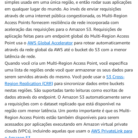
simples usada em uma única região, e então rodar suas aplicações
em qualquer lugar do mundo. Ao invés de enviar requisições
através de uma internet pública congestionada, os Multi-Region
Access Points fornecem resiliência de rede incorporada com
aceleração das requisições para o Amazon S3. Requisições de
aplicação feitas para um endpoint global do Multi-Region Access
Point usa o
AWS Global Accelerator
para rotear automaticamente
através da rede global da AWS até o bucket do S3 com a menor
latência de rede.
Quando você cria um Multi-Region Access Point, você especifica
uma lista de regiões onde você quer armazenar os seus dados para
serem servidos através do mesmo. Você pode usar o
S3 Cross-
Region Replication (CRR)
para sincronizar dados entre buckets
nestas regiões. São suportadas tanto leituras como escritas de
dados através do endpoint. O Amazon S3 automaticamente serve
a requisições com o dataset replicado que está disponível na
região com menor latência. Um ponto importante é que os Multi-
Region Access Points estão também disponíveis para serem
acessados por aplicações executando em Amazon virtual private
clouds (VPCs), incluindo aquelas que usam o
AWS PrivateLink para
o Amazon S3
.