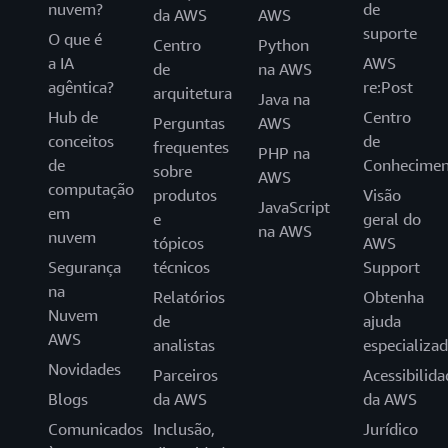
nuvem?
de
da AWS
AWS
suporte
O que é
Centro
Python
a IA
AWS
de
na AWS
agêntica?
re:Post
arquitetura
Java na
Hub de
Centro
Perguntas
AWS
conceitos
de
frequentes
PHP na
de
Conhecimen
sobre
AWS
computação
produtos
Visão
JavaScript
em
e
geral do
na AWS
nuvem
tópicos
AWS
Segurança
técnicos
Support
na
Relatórios
Obtenha
Nuvem
de
ajuda
AWS
analistas
especializa
Novidades
Parceiros
Acessibilida
Blogs
da AWS
da AWS
Comunicados
Inclusão,
Jurídico