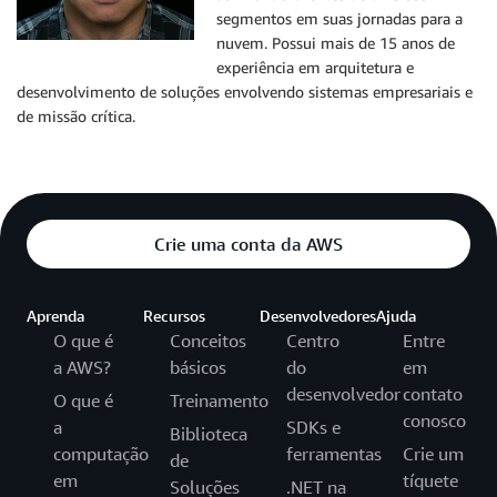
segmentos em suas jornadas para a
nuvem. Possui mais de 15 anos de
experiência em arquitetura e
desenvolvimento de soluções envolvendo sistemas empresariais e
de missão crítica.
Crie uma conta da AWS
Aprenda
Recursos
Desenvolvedores
Ajuda
O que é
Conceitos
Centro
Entre
a AWS?
básicos
do
em
desenvolvedor
contato
O que é
Treinamento
conosco
a
SDKs e
Biblioteca
computação
ferramentas
Crie um
de
em
tíquete
Soluções
.NET na