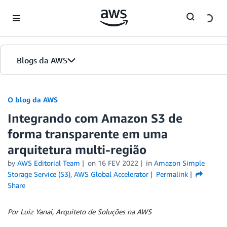
Skip to Main Content
Blogs da AWS
Página inicial
O blog da AWS
Integrando com Amazon S3 de
Edições
forma transparente em uma
arquitetura multi-região
by
AWS Editorial Team
on
16 FEV 2022
in
Amazon Simple
Storage Service (S3)
,
AWS Global Accelerator
Permalink
Share
Por Luiz Yanai, Arquiteto de Soluções na AWS