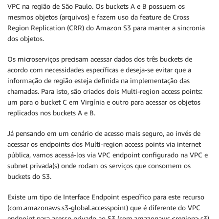
VPC na região de São Paulo. Os buckets A e B possuem os
mesmos objetos (arquivos) e fazem uso da feature de Cross
Region Replication (CRR) do Amazon S3 para manter a sincronia
dos objetos.
Os microserviços precisam acessar dados dos três buckets de
acordo com necessidades específicas e deseja-se evitar que a
informação de região esteja definida na implementação das
chamadas. Para isto, são criados dois Multi-region access points:
um para o bucket C em Virgínia e outro para acessar os objetos
replicados nos buckets A e B.
Já pensando em um cenário de acesso mais seguro, ao invés de
acessar os endpoints dos Multi-region access points via internet
pública, vamos acessá-los via VPC endpoint configurado na VPC e
subnet privada(s) onde rodam os serviços que consomem os
buckets do S3.
Existe um tipo de Interface Endpoint específico para este recurso
(com.amazonaws.s3-global.accesspoint) que é diferente do VPC
endpoint para acesso privado ao S3 (com.amazonaws.<region>.s3).