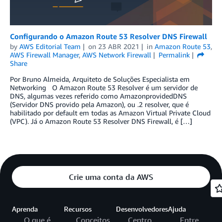
Configurando o Amazon Route 53 Resolver DNS Firewall
by
AWS Editorial Team
on
23 ABR 2021
in
Amazon Route 53
,
AWS Firewall Manager
,
AWS Network Firewall
Permalink
Share
Por Bruno Almeida, Arquiteto de Soluções Especialista em
Networking O Amazon Route 53 Resolver é um servidor de
DNS, algumas vezes referido como AmazonprovidedDNS
(Servidor DNS provido pela Amazon), ou .2 resolver, que é
habilitado por default em todas as Amazon Virtual Private Cloud
(VPC). Já o Amazon Route 53 Resolver DNS Firewall, é […]
Crie uma conta da AWS
Aprenda
Recursos
Desenvolvedores
Ajuda
O que é
Conceitos
Centro
Entre