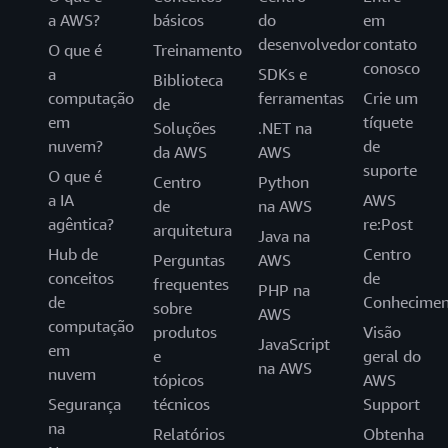
a AWS?
básicos
do
em
desenvolvedor
contato
O que é
Treinamento
conosco
a
SDKs e
Biblioteca
computação
ferramentas
Crie um
de
em
tíquete
Soluções
.NET na
nuvem?
de
da AWS
AWS
suporte
O que é
Centro
Python
a IA
AWS
de
na AWS
agêntica?
re:Post
arquitetura
Java na
Hub de
Centro
Perguntas
AWS
conceitos
de
frequentes
PHP na
de
Conhecimen
sobre
AWS
computação
produtos
Visão
JavaScript
em
e
geral do
na AWS
nuvem
tópicos
AWS
Segurança
técnicos
Support
na
Relatórios
Obtenha