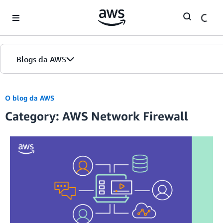
Skip to Main Content
Blogs da AWS
Página inicial
O blog da AWS
Category: AWS Network Firewall
Edições