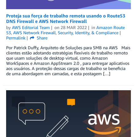
Proteja sua força de trabalho remota usando o Route53
DNS Firewall e AWS Network Firewall
by
AWS Editorial Team
on
28 MAR 2022
in
Amazon Route
53
,
AWS Network Firewall
,
Security, Identity, & Compliance
Permalink
Share
Por Patrick Duffy, Arquiteto de Soluções para SMB na AWS Mais
clientes estão adotando estratégias flexíveis de trabalho remoto
que usam soluções de desktop virtual, como Amazon
WorkSpaces e Amazon AppStream 2.0 , para entregar aplicativos
aos usuários. A proteção dessas cargas de trabalho se beneficia
de uma abordagem em camadas, e esta postagem […]