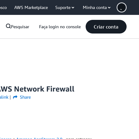
osco
AWS Marketplace
Suporte
Minha conta
Criar conta
Pesquisar
Faça login no console
 AWS Network Firewall
link
Share