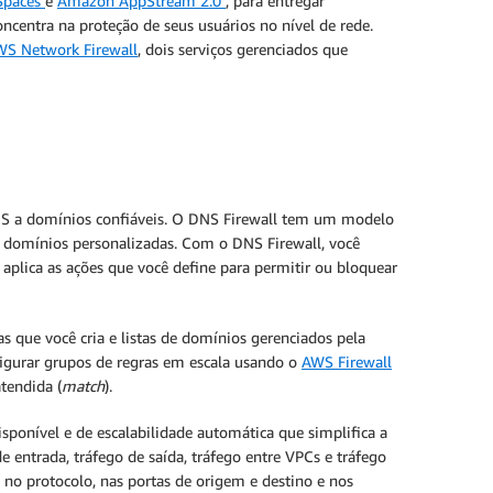
S
paces
e
Amazon
AppS
tream
2.0
, para entregar
ncentra na proteção de seus usuários no nível de rede.
WS
Network Firewall
, dois serviços gerenciados que
DNS a domínios confiáveis. O DNS Firewall tem um modelo
e domínios personalizadas. Com o DNS Firewall, você
 aplica as ações que você define para permitir ou bloquear
s que você cria e listas de domínios gerenciados pela
figurar grupos de regras em escala usando o
AWS Firewall
tendida (
match
).
sponível e de escalabilidade automática que simplifica a
 entrada, tráfego de saída, tráfego entre VPCs e tráfego
no protocolo, nas portas de origem e destino e nos