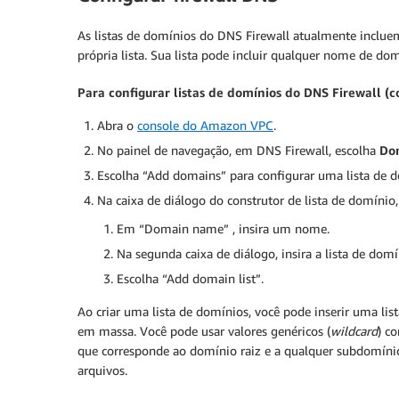
As listas de domínios do DNS Firewall atualmente inclue
própria lista. Sua lista pode incluir qualquer nome de d
Para configurar listas de domínios do DNS Firewall (c
Abra o
console do Amazon VPC
.
No painel de navegação, em DNS Firewall, escolha
Dom
Escolha “Add domains” para configurar uma lista de d
Na caixa de diálogo do construtor de lista de domínio,
Em “Domain name” , insira um nome.
Na segunda caixa de diálogo, insira a lista de dom
Escolha “Add domain list”.
Ao criar uma lista de domínios, você pode inserir uma l
em massa. Você pode usar valores genéricos (
wildcard
) c
que corresponde ao domínio raiz e a qualquer subdomín
arquivos.