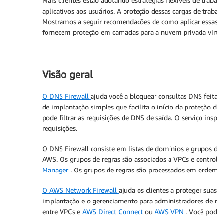
Mais clientes estão adotando estratégias flexíveis de tr
aplicativos aos usuários. A proteção dessas cargas de tr
Mostramos a seguir recomendações de como aplicar essa
fornecem proteção em camadas para a nuvem privada virtu
Visão geral
O DNS Firewall
ajuda você a bloquear consultas DNS fei
de implantação simples que facilita o início da proteção
pode filtrar as requisições de DNS de saída. O serviço in
requisições.
O DNS Firewall consiste em listas de domínios e grupos de
AWS. Os grupos de regras são associados a VPCs e control
Manager
. Os grupos de regras são processados em ordem
O AWS Network
Firewall
ajuda os clientes a proteger su
implantação e o gerenciamento para administradores de re
entre VPCs e
AWS Direct Connect
ou
AWS VPN
. Você po