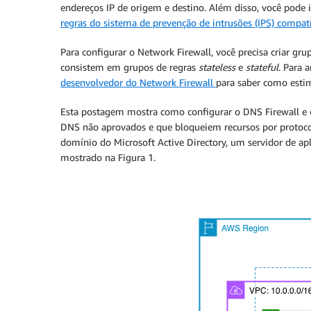
endereços IP de origem e destino. Além disso, você pode 
regras
do sistema de prevenção de intrusões (IPS)
compatí
Para configurar o Network Firewall, você precisa criar gr
consistem em grupos de regras
stateless
e
stateful
. Para 
desenvolvedor do Network Firewall
para saber como esti
Esta postagem mostra como configurar o DNS Firewall e o
DNS não aprovados e que bloqueiem recursos por protoco
domínio do Microsoft Active Directory, um servidor de a
mostrado na Figura 1.