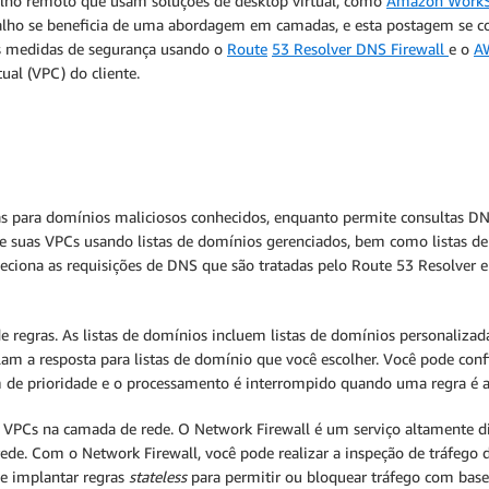
abalho remoto que usam soluções de desktop virtual, como
Amazon
Work
abalho se beneficia de uma abordagem em camadas, e esta postagem se co
s medidas de segurança usando o
Route
53 Resolver DNS Firewall
e o
A
al (VPC) do cliente.
tas para domínios maliciosos conhecidos, enquanto permite consultas 
 de suas VPCs usando listas de domínios gerenciados, bem como listas d
speciona as requisições de DNS que são tratadas pelo Route 53 Resolver e
 regras. As listas de domínios incluem listas de domínios personalizada
am a resposta para listas de domínio que você escolher. Você pode con
 de prioridade e o processamento é interrompido quando uma regra é a
as VPCs na camada de rede. O Network Firewall é um serviço altamente di
de. Com o Network Firewall, você pode realizar a inspeção de tráfego de
de implantar regras
stateless
para permitir ou bloquear tráfego com base 