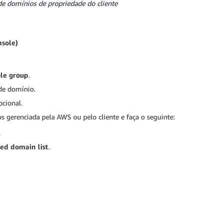
de domínios de propriedade do cliente
nsole)
le group
.
 de domínio.
cional.
s gerenciada pela AWS ou pelo cliente e faça o seguinte:
.
d domain list
.