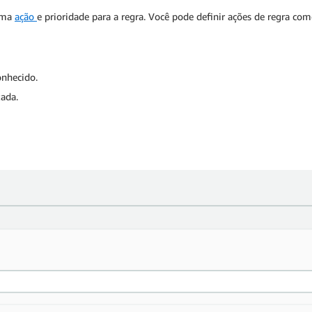
 uma
ação
e prioridade para a regra. Você pode definir ações de regra com
nhecido.
ada.