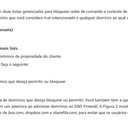
m duas listas gerenciadas para bloquear redes de comando e controle d
omínio que você considere mal-intencionado e qualquer domínio ao qual 
onsole)
ain lists
.
omínios de propriedade do cliente.
 faça o seguinte:
ínios que deseja permitir ou bloquear.
ista de domínios que deseja bloquear ou permitir. Você também tem a 
om um asterisco ao adicionar domínios ao DNS Firewall. A Figura 2 mo
io de
box.com
,
dropbox.com
e
sharefile.com
, para evitar que os usuári