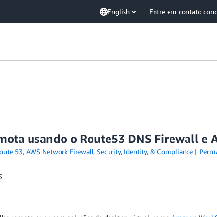
English
Entre em contato con
remota usando o Route53 DNS Firewall e
oute 53
,
AWS Network Firewall
,
Security, Identity, & Compliance
Perma
S