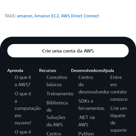
TAGS:
amazon
,
Amazon EC2
,
AWS Direct Connect
Crie uma conta da AWS
Aprenda
Recursos
Desenvolvedores
Ajuda
O que é
Conceitos
Centro
Entre
a AWS?
básicos
do
em
desenvolvedor
contato
O que é
Treinamento
conosco
a
SDKs e
Biblioteca
computação
ferramentas
Crie um
de
em
tíquete
Soluções
.NET na
nuvem?
de
da AWS
AWS
suporte
O que é
Centro
Python