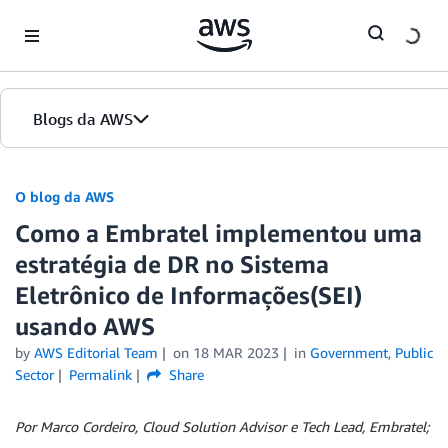
Skip to Main Content
Blogs da AWS
Página inicial
O blog da AWS
Como a Embratel implementou uma
Edições
estratégia de DR no Sistema
Eletrônico de Informações(SEI)
usando AWS
by
AWS Editorial Team
on
18 MAR 2023
in
Government
,
Public
Sector
Permalink
Share
Por Marco Cordeiro, Cloud Solution Advisor e Tech Lead, Embratel;