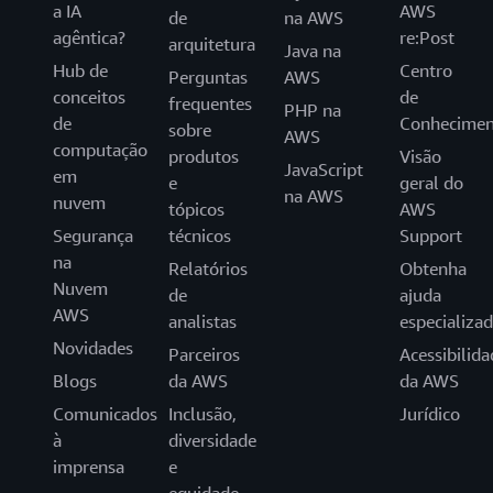
a IA
AWS
de
na AWS
agêntica?
re:Post
arquitetura
Java na
Hub de
Centro
Perguntas
AWS
conceitos
de
frequentes
PHP na
de
Conhecimen
sobre
AWS
computação
produtos
Visão
JavaScript
em
e
geral do
na AWS
nuvem
tópicos
AWS
Segurança
técnicos
Support
na
Relatórios
Obtenha
Nuvem
de
ajuda
AWS
analistas
especializa
Novidades
Parceiros
Acessibilida
Blogs
da AWS
da AWS
Comunicados
Inclusão,
Jurídico
à
diversidade
imprensa
e