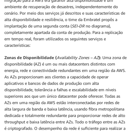
migração para a AWS era garantir alta disponibilidade e um
ambiente de recuperação de desastres, independentemente do
cenário. Por meio dos serviços já descritos e suas características de
alta disponibilidade e resiliência, o time da Embratel propôs a
implantação de uma segunda conta (
SEI-DR
no diagrama),
completamente apartada da conta de produção. Para a replicação
em tempo real, foram utilizados os seguintes serviços e
características:
Zonas de Disponibilidade (
Availability Zones – AZ
):
Uma zona de
disponibilidade (AZ) é um ou mais datacenters distintos com
energia, rede e conectividade redundantes em uma região da AWS.
As AZs proporcionam aos clientes a capacidade de operar
aplicativos e bancos de dados de produção com alta
disponibilidade, tolerância a falhas e escalabilidade em níveis
superiores aos que um único datacenter pode oferecer. Todas as
AZs em uma região da AWS estão interconectadas por redes de
alta largura de banda e baixa latência, usando fibra metropolitana
dedicada e totalmente redundante para proporcionar redes de alto
throughput e baixa latência entre AZs. Todo o tráfego entre as AZs
é criptografado. O desempenho da rede é suficiente para realizar a