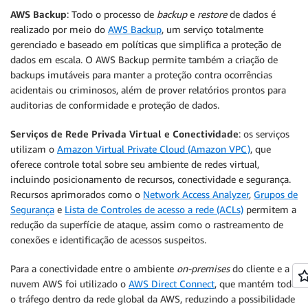
AWS Backup
: Todo o processo de
backup
e
restore
de dados é
realizado por meio do
AWS Backup
, um serviço totalmente
gerenciado e baseado em políticas que simplifica a proteção de
dados em escala. O AWS Backup permite também a criação de
backups imutáveis para manter a proteção contra ocorrências
acidentais ou criminosos, além de prover relatórios prontos para
auditorias de conformidade e proteção de dados.
Serviços de Rede Privada Virtual e Conectividade
: os serviços
utilizam o
Amazon Virtual Private Cloud (Amazon VPC)
, que
oferece controle total sobre seu ambiente de redes virtual,
incluindo posicionamento de recursos, conectividade e segurança.
Recursos aprimorados como o
Network Access Analyzer
,
Grupos de
Segurança
e
Lista de Controles de acesso a rede (ACLs)
permitem a
redução da superfície de ataque, assim como o rastreamento de
conexões e identificação de acessos suspeitos.
Para a conectividade entre o ambiente
on-premises
do cliente e a
nuvem AWS foi utilizado o
AWS Direct Connect
, que mantém todo
o tráfego dentro da rede global da AWS, reduzindo a possibilidade