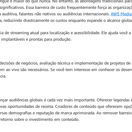
íngue é maior do que nunca. No entanto, as abordagens tradicionais par
significativos. Essa barreira de custo frequentemente força as organizaç
auditiva, falantes não nativos ou audiências internacionais.
AWS Media 
a, reduzindo drasticamente os custos enquanto expande o alcance global
 de streaming atual para localização e acessibilidade. Ele ajuda você a 
 implantáveis e prontas para produção.
decisões de negócios, avaliação técnica e implementação de projetos de 
em ao vivo são necessários. Se você tem interesse em conhecer os desen
cia.
cançar audiências globais é cada vez mais importante. Oferecer legenda
ovas oportunidades de receita. Criadores de conteúdo que oferecem op
rsas demografias e reputação de marca aprimorada. Ao remover barreir
retorno sobre o investimento em conteúdo.