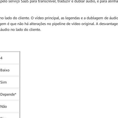
elo serviço SaaS para transcrever, traduzir e dublar áudio, e para alin
no lado do cliente. O vídeo principal, as legendas e a dublagem de áudi
em é que não há alterações no pipeline de vídeo original. A desvantagem
áudio no lado do cliente.
4
Baixo
Sim
Depende*
Não