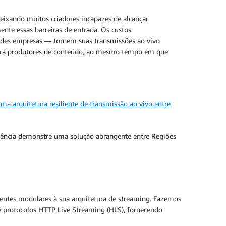
deixando muitos criadores incapazes de alcançar
nte essas barreiras de entrada. Os custos
ndes empresas — tornem suas transmissões ao vivo
s para produtores de conteúdo, ao mesmo tempo em que
uma arquitetura resiliente de transmissão ao vivo entre
eferência demonstre uma solução abrangente entre Regiões
entes modulares à sua arquitetura de streaming. Fazemos
e protocolos HTTP Live Streaming (HLS), fornecendo