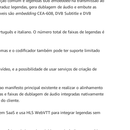
olução comum é legendas 608
embedded
na transmissão ao
e traduz legendas, gera dublagem de áudio e embute as
íveis são
embedding
CEA-608, DVB Subtitle e DVB
tuguês e italiano. O número total de faixas de legendas é
mas e o codificador também pode ter suporte limitado
ídeo, e a possibilidade de usar serviços de criação de
o manifesto principal existente e realizar o alinhamento
ndas e faixas de dublagem de áudio integradas nativamente
do cliente.
agem SaaS e usa HLS WebVTT para integrar legendas sem