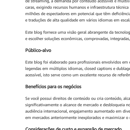
de streaming, a demanda por conteúdo acessível e multil
caras, exigindo recursos humanos e infraestrutura técnica 
milhões de espectadores em potencial que têm deficiência 
e traduções de alta qualidade em vários idiomas em escal
Este blog fornece uma visão geral abrangente da tecnologia
e escolher soluções econômicas, comprovadas, integradas,
Público-alvo
Este blog foi elaborado para profissionais envolvidos em 
legendas em múltiplos idiomas, closed captions e dublag
acessível, isto serve como um excelente recurso de referên
Benefícios para os negócios
Se você possui direitos de conteúdo ou cria conteúdo, al
significativamente o alcance de mercado e desbloqueia n
audiência internacional, engajamento aumentado em dive
em mercados anteriormente inexplorados e maximizar o 
Considerações de custo e expansão de mercado