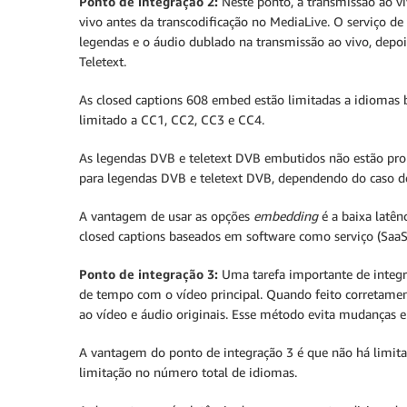
Ponto de integração 2:
Neste ponto, a transmissão ao v
vivo antes da transcodificação no MediaLive. O serviço de
legendas e o áudio dublado na transmissão ao vivo, depo
Teletext.
As closed captions 608 embed estão limitadas a idiomas b
limitado a CC1, CC2, CC3 e CC4.
As legendas DVB e teletext DVB embutidos não estão pro
para legendas DVB e teletext DVB, dependendo do caso d
A vantagem de usar as opções
embedding
é a baixa latên
closed captions baseados em software como serviço (SaaS
Ponto de integração 3:
Uma tarefa importante de integra
de tempo com o vídeo principal. Quando feito corretament
ao vídeo e áudio originais. Esse método evita mudanças e 
A vantagem do ponto de integração 3 é que não há limita
limitação no número total de idiomas.