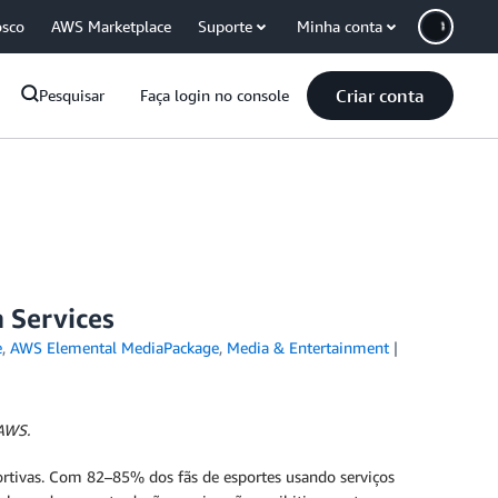
osco
AWS Marketplace
Suporte
Minha conta
Criar conta
Pesquisar
Faça login no console
 Services
e
,
AWS Elemental MediaPackage
,
Media & Entertainment
 AWS.
rtivas. Com 82–85% dos fãs de esportes usando serviços