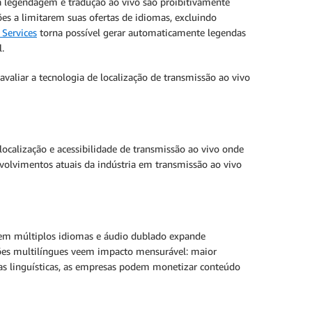
a legendagem e tradução ao vivo são proibitivamente
ões a limitarem suas ofertas de idiomas, excluindo
Services
torna possível gerar automaticamente legendas
.
avaliar a tecnologia de localização de transmissão ao vivo
localização e acessibilidade de transmissão ao vivo onde
volvimentos atuais da indústria em transmissão ao vivo
s em múltiplos idiomas e áudio dublado expande
ções multilíngues veem impacto mensurável: maior
as linguísticas, as empresas podem monetizar conteúdo