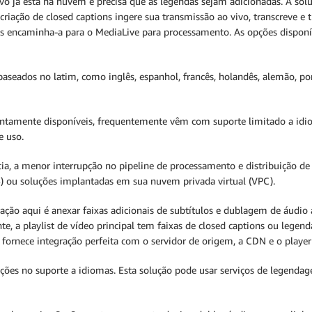
ivo já está na nuvem e precisa que as legendas sejam adicionadas. A s
 criação de closed captions ingere sua transmissão ao vivo, transcreve 
is encaminha-a para o MediaLive para processamento. As opções dispon
aseados no latim, como inglês, espanhol, francês, holandês, alemão, por
ntamente disponíveis, frequentemente vêm com suporte limitado a idio
e uso.
cia, a menor interrupção no pipeline de processamento e distribuição de v
) ou soluções implantadas em sua nuvem privada virtual (VPC).
ção aqui é anexar faixas adicionais de subtítulos e dublagem de áudio a
e, a playlist de vídeo principal tem faixas de closed captions ou lege
fornece integração perfeita com o servidor de origem, a CDN e o player 
ções no suporte a idiomas. Esta solução pode usar serviços de legend