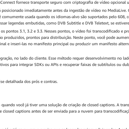
Connect fornece transporte seguro com criptografia de vídeo opcional 
á posicionado imediatamente antes da ingestão de vídeo no MediaLive
 comumente usada quando os idiomas-alvo são suportados pelo 608, com
sar legendas embutidas, como DVB Subtitle e DVB Teletext, se estiver
i os pontos 3.1, 3.2 e 3.3. Nesses pontos, o vídeo foi transcodificado e p
o produzidos, prontos para distribuição. Neste ponto, você pode aumenta
al e inseri-las no manifesto principal ou produzir um manifesto alterna
egração, no lado do cliente. Esse método requer desenvolvimento no lad
vos para integrar SDKs ou APIs e recuperar faixas de subtítulos ou d
e detalhada dos prós e contras.
o quando você já tiver uma solução de criação de closed captions. A tr
closed captions antes de ser enviada para a nuvem para transcodificaçã