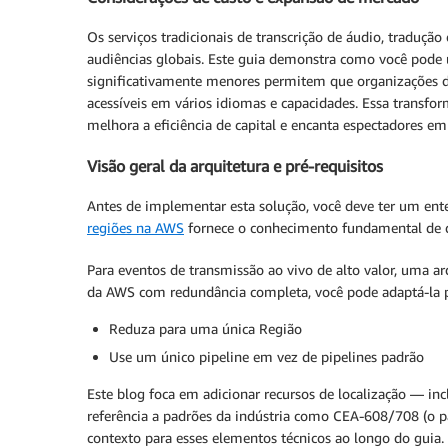
Os serviços tradicionais de transcrição de áudio, traduçã
audiências globais. Este guia demonstra como você pode u
significativamente menores permitem que organizações 
acessíveis em vários idiomas e capacidades. Essa transf
melhora a eficiência de capital e encanta espectadores e
Visão geral da arquitetura e pré-requisitos
Antes de implementar esta solução, você deve ter um ent
regiões na AWS
fornece o conhecimento fundamental de q
Para eventos de transmissão ao vivo de alto valor, uma ar
da AWS com redundância completa, você pode adaptá-la pa
Reduza para uma única Região
Use um único pipeline em vez de pipelines padrão
Este blog foca em adicionar recursos de localização — i
referência a padrões da indústria como CEA-608/708 (o p
contexto para esses elementos técnicos ao longo do guia.