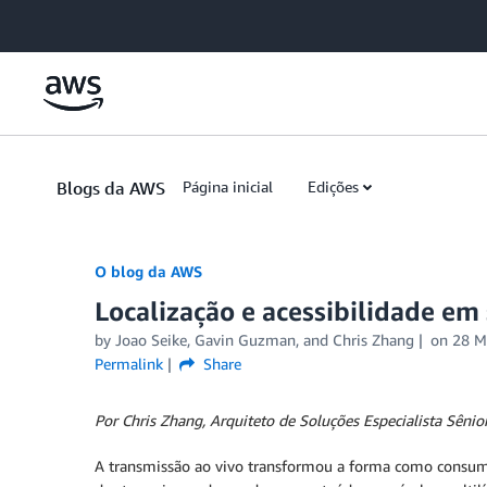
Skip to Main Content
Blogs da AWS
Página inicial
Edições
O blog da AWS
Localização e acessibilidade em
by
Joao Seike
,
Gavin Guzman
, and
Chris Zhang
on
28 M
Permalink
Share
Por Chris Zhang, Arquiteto de Soluções Especialista Sên
A transmissão ao vivo transformou a forma como consumi