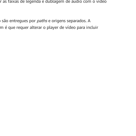
har as faixas de legenda e dublagem de áudio com o vídeo
o são entregues por
paths
e origens separados. A
 é que requer alterar o player de vídeo para incluir