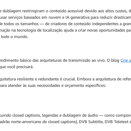
o e dublagem restringiram o conteúdo acessível devido aos altos custos, 
sar serviços baseados em nuvem e IA generativa para reduzir drasticame
de todos os tamanhos — de criadores de conteúdo independentes a gra
ormação na tecnologia de localização ajuda a criar novas oportunidade
m todo o mundo.
endimento básico das arquiteturas de transmissão ao vivo. O blog
Crie 
ue você precisará.
quitetura resiliente e redundante é crucial. Embora a arquitetura de r
ra atender às suas necessidades e orçamento específicos:
ncluindo closed captions, legendas e dublagem de áudio — como compon
adrão norte-americano de closed captions), DVB Subtitle, DVB Teletext 