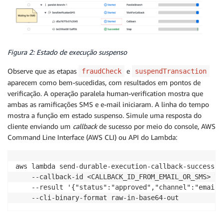
      (ctx) => ctx.waitForCallback("SendVerificationS
        async (callbackId) => sendCustomerNotificati
        { timeout: { days: 1 } }

      )

    ], {

Figura 2: Estado de execução suspenso
      maxConcurrency: 2,

      completionConfig: {

Observe que as etapas
e
fraudCheck
suspendTransaction
        minSuccessful: 1

aparecem como bem-sucedidas, com resultados em pontos de
      }

verificação. A operação paralela human-verification mostra que
    });

ambas as ramificações SMS e e-mail iniciaram. A linha do tempo
  } catch (error) {

mostra a função em estado suspenso. Simule uma resposta do
    const isTimeout = error.message?.includes("timeou
cliente enviando um
callback
de sucesso por meio do console, AWS
    context.logger.warn(

Command Line Interface (AWS CLI) ou API do Lambda:
      isTimeout ? "Customer verification timeout" : 
      { error, txId: tx.id }

    );

aws lambda send-durable-execution-callback-success \

    return await context.step(`timeout-escalate-${tx
	--callback-id <CALLBACK_ID_FROM_EMAIL_OR_SMS> \

      sendToFraudDepartment(tx, true)

	--result '{"status":"approved","channel":"email"}' \

    );

	--cli-binary-format raw-in-base64-out
  }
