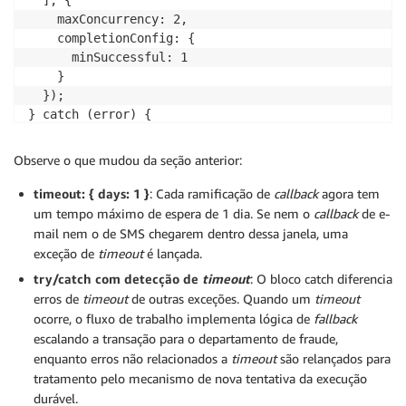
    maxConcurrency: 2,

    completionConfig: {

      minSuccessful: 1

    }

  });

} catch (error) {

  const isTimeout = error.message?.includes("timeout"
  if (isTimeout) {

Observe o que mudou da seção anterior:
    context.logger.warn("Customer verification timeo
    // Fallback: escalate to fraud department

timeout: { days: 1 }
: Cada ramificação de
callback
agora tem
    return await context.step("sendToFraudDepartment
um tempo máximo de espera de 1 dia. Se nem o
callback
de e-
      sendToFraudDepartment(tx, true)

mail nem o de SMS chegarem dentro dessa janela, uma
    );

exceção de
timeout
é lançada.
  }

try/catch com detecção de
timeout
: O bloco catch diferencia
  throw error; // Re-throw non-timeout errors

erros de
timeout
de outras exceções. Quando um
timeout
}
ocorre, o fluxo de trabalho implementa lógica de
fallback
escalando a transação para o departamento de fraude,
enquanto erros não relacionados a
timeout
são relançados para
tratamento pelo mecanismo de nova tentativa da execução
durável.