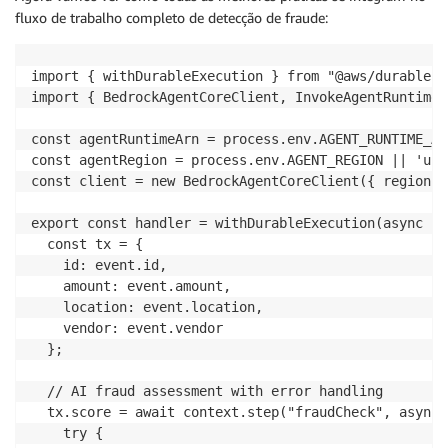
fluxo de trabalho completo de detecção de fraude:
import { withDurableExecution } from "@aws/durable-e
import { BedrockAgentCoreClient, InvokeAgentRuntimeC
const agentRuntimeArn = process.env.AGENT_RUNTIME_ARN
const agentRegion = process.env.AGENT_REGION || 'us-
const client = new BedrockAgentCoreClient({ region: 
export const handler = withDurableExecution(async (e
  const tx = {

    id: event.id,

    amount: event.amount,

    location: event.location,

    vendor: event.vendor

  };

  // AI fraud assessment with error handling

  tx.score = await context.step("fraudCheck", async (
    try {
