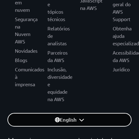
JavaScript
em
e
geral do
na AWS
nuvem
tópicos
AWS
Segurança
técnicos
Support
na
Relatórios
Obtenha
Nuvem
de
ajuda
AWS
analistas
especializa
Novidades
Parceiros
Acessibilida
Blogs
da AWS
da AWS
Comunicados
Inclusão,
Jurídico
à
diversidade
imprensa
e
equidade
na AWS
English