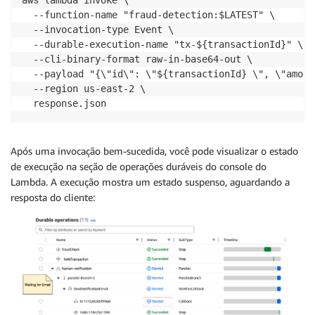
    authorizeTransaction(tx, { idempotency_key: `tx-
  --function-name "fraud-detection:$LATEST" \

    );

  --invocation-type Event \

  }

  --durable-execution-name "tx-${transactionId}" \

  --cli-binary-format raw-in-base64-out \

  if (tx.score >= 5) {

  --payload "{\"id\": \"${transactionId} \", \"amoun
    return await context.step(`sendToFraudDepartment
  --region us-east-2 \

      sendToFraudDepartment(tx)

  response.json
    );

  }

Após uma invocação bem-sucedida, você pode visualizar o estado
  // Medium risk: need human verification

de execução na seção de operações duráveis do console do
  await context.step(`suspend-${tx.id}`, async () =>
Lambda. A execução mostra um estado suspenso, aguardando a
resposta do cliente:
  // Best Practice: Concurrent operations with timeo
  let verified;

  try {

    verified = await context.parallel("human-verific
      (ctx) => ctx.waitForCallback("SendVerificationE
        async (callbackId) => sendCustomerNotificati
        { timeout: { days: 1 } }

      ),
