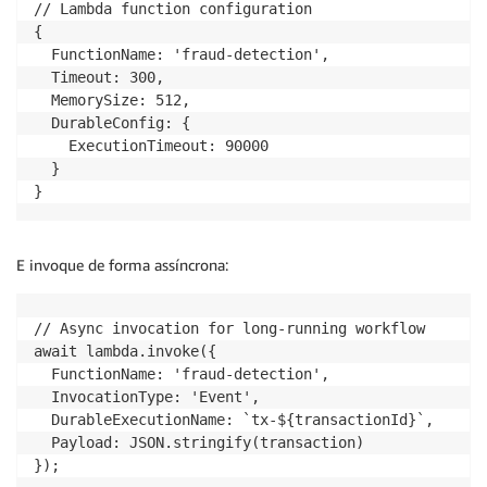
// Lambda function configuration

{

  FunctionName: 'fraud-detection',

  Timeout: 300,

  MemorySize: 512,

  DurableConfig: {

    ExecutionTimeout: 90000

  }

}
E invoque de forma assíncrona:
// Async invocation for long-running workflow

await lambda.invoke({

  FunctionName: 'fraud-detection',

  InvocationType: 'Event',

  DurableExecutionName: `tx-${transactionId}`,

  Payload: JSON.stringify(transaction)

});