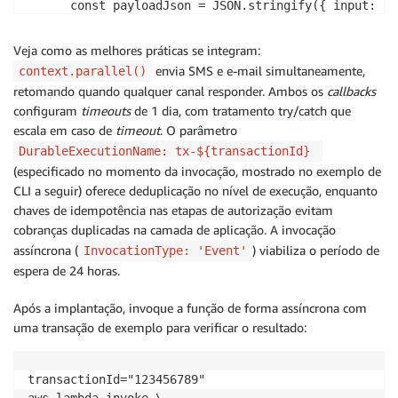
      const payloadJson = JSON.stringify({ input: { 
      const command = new InvokeAgentRuntimeCommand({
        agentRuntimeArn: agentRuntimeArn,

Veja como as melhores práticas se integram:
        qualifier: 'DEFAULT',

envia SMS e e-mail simultaneamente,
context.parallel()
        payload: Buffer.from(payloadJson, 'utf-8'),

retomando quando qualquer canal responder. Ambos os
callbacks
        contentType: 'application/json',

configuram
timeouts
de 1 dia, com tratamento try/catch que
        accept: 'application/json'

escala em caso de
timeout
. O parâmetro
      });

DurableExecutionName: tx-${transactionId}
      const response = await client.send(command);

(especificado no momento da invocação, mostrado no exemplo de
      const responseText = await response.response.t
CLI a seguir) oferece deduplicação no nível de execução, enquanto
      const result = JSON.parse(responseText);

chaves de idempotência nas etapas de autorização evitam
      return result?.output?.risk_score ?? 5;  // De
cobranças duplicadas na camada de aplicação. A invocação
    } catch (error) {

      context.logger.error("Fraud check failed", { e
assíncrona (
) viabiliza o período de
InvocationType: 'Event'
      return 5;

espera de 24 horas.
    }

  });

Após a implantação, invoque a função de forma assíncrona com
uma transação de exemplo para verificar o resultado:
  // Route based on AI decision

  if (tx.score < 3) {

    // Best Practice: Idempotent authorization

transactionId="123456789"

    return await context.step(`authorize-${tx.id}`, 
aws lambda invoke \
