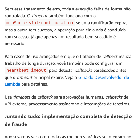
Sem esse tratamento de erro, toda a execução falha de forma não
controlada. O
timeout
também funciona com o
se uma ramificação expira,
minSuccessful:configuration
mas a outra tem sucesso, a operação paralela ainda é concluída
com sucesso, já que apenas um resultado bem-sucedido é
necessário.
Para casos de uso avançados em que o tratador de
callback
realiza
trabalho de longa duração, você também pode configurar um
para detectar
callbacks
paralisados antes
heartbeatTimeout
que o
timeout
principal expire. Veja o
Guia do Desenvolvedor do
Lambda
para detalhes.
Use
timeouts
de
callback
para aprovações humanas,
callbacks
de
API externa, processamento assíncrono e integrações de terceiros.
Juntando tudo: implementação completa de detecção
de fraude
Agora vamos ver como todas as melhores práticas se integram no