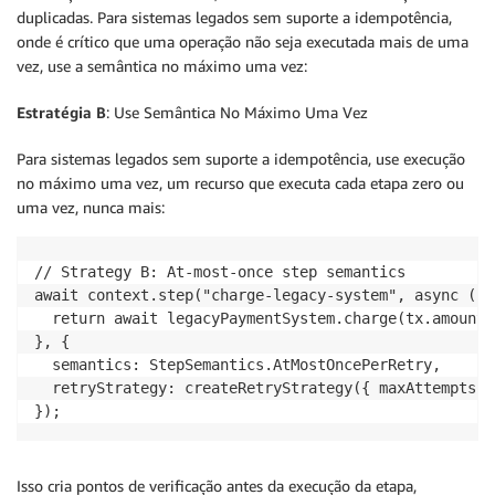
duplicadas. Para sistemas legados sem suporte a idempotência,
onde é crítico que uma operação não seja executada mais de uma
vez, use a semântica no máximo uma vez:
Estratégia B
: Use Semântica No Máximo Uma Vez
Para sistemas legados sem suporte a idempotência, use execução
no máximo uma vez, um recurso que executa cada etapa zero ou
uma vez, nunca mais:
// Strategy B: At-most-once step semantics

await context.step("charge-legacy-system", async () =
  return await legacyPaymentSystem.charge(tx.amount);
}, {

  semantics: StepSemantics.AtMostOncePerRetry,

  retryStrategy: createRetryStrategy({ maxAttempts: 0
});
Isso cria pontos de verificação antes da execução da etapa,