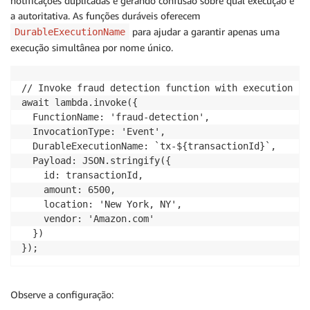
notificações duplicadas e gerando confusão sobre qual execução é
a autoritativa. As funções duráveis oferecem
para ajudar a garantir apenas uma
DurableExecutionName
execução simultânea por nome único.
// Invoke fraud detection function with execution nam
await lambda.invoke({

  FunctionName: 'fraud-detection',

  InvocationType: 'Event',

  DurableExecutionName: `tx-${transactionId}`,

  Payload: JSON.stringify({

    id: transactionId,

    amount: 6500,

    location: 'New York, NY',

    vendor: 'Amazon.com'

  })

});
Observe a configuração: