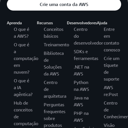
Crie uma conta da AWS
Aprenda
Recursos
Desenvolvedores
Ajuda
O que é
Conceitos
Centro
Entre
a AWS?
básicos
do
em
desenvolvedor
contato
O que é
Treinamento
conosco
a
SDKs e
Biblioteca
computação
ferramentas
Crie um
de
em
tíquete
Soluções
.NET na
nuvem?
de
da AWS
AWS
suporte
O que é
Centro
Python
a IA
AWS
de
na AWS
agêntica?
re:Post
arquitetura
Java na
Hub de
Centro
Perguntas
AWS
conceitos
de
frequentes
PHP na
de
Conhecimen
sobre
AWS
computação
produtos
Visão