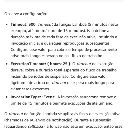
Observe a configuração:
Timeout: 300
:
Timeout
da função Lambda (5 minutos neste
exemplo, até um máximo de 15 minutos). Isso define a
duração máxima de cada fase de execução ativa, incluindo a
invocação inicial e quaisquer reproduções subsequentes.
Configure esse valor para cobrir o tempo de processamento
ativo mais longo esperado no seu fluxo de trabalho.
ExecutionTimeout: { hours: 25 }
: O
timeout
de execução
durável cobre a duração total esperada do fluxo de trabalho,
incluindo períodos de suspensão. Configure esse valor
ligeiramente acima do
timeout
de espera mais longo para
evitar casos extremos.
InvocationType: ‘Event’
: A invocação assíncrona remove o
limite de 15 minutos e permite execuções de até um ano.
O
timeout
da função Lambda se aplica às fases de execução ativa
(chamadas de IA, envio de notificação). Durante a suspensão
(aguardando
callbacks
), a função não está em execução, então esse