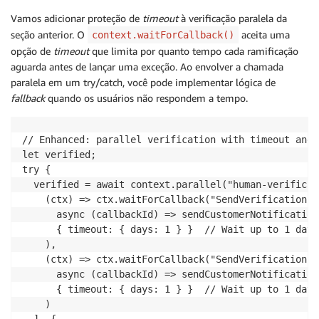
Vamos adicionar proteção de
timeout
à verificação paralela da
seção anterior. O
aceita uma
context.waitForCallback()
opção de
timeout
que limita por quanto tempo cada ramificação
aguarda antes de lançar uma exceção. Ao envolver a chamada
paralela em um try/catch, você pode implementar lógica de
fallback
quando os usuários não respondem a tempo.
// Enhanced: parallel verification with timeout and 
let verified;

try {

  verified = await context.parallel("human-verificati
    (ctx) => ctx.waitForCallback("SendVerificationEma
      async (callbackId) => sendCustomerNotification
      { timeout: { days: 1 } }  // Wait up to 1 day 
    ),

    (ctx) => ctx.waitForCallback("SendVerificationSMS
      async (callbackId) => sendCustomerNotification
      { timeout: { days: 1 } }  // Wait up to 1 day 
    )

  ], {
