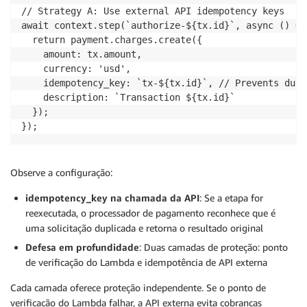
// Strategy A: Use external API idempotency keys

await context.step(`authorize-${tx.id}`, async () => 
  return payment.charges.create({

    amount: tx.amount,

    currency: 'usd',

    idempotency_key: `tx-${tx.id}`, // Prevents dupl
    description: `Transaction ${tx.id}`

  });

});
Observe a configuração:
idempotency_key na chamada da API
: Se a etapa for
reexecutada, o processador de pagamento reconhece que é
uma solicitação duplicada e retorna o resultado original
Defesa em profundidade
: Duas camadas de proteção: ponto
de verificação do Lambda e idempotência de API externa
Cada camada oferece proteção independente. Se o ponto de
verificação do Lambda falhar, a API externa evita cobranças