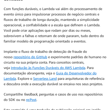
Com funções duráveis, o Lambda vai além do processamento de
evento único para impulsionar processos de negócio centrais e
fluxos de trabalho de longa duração, mantendo a simplicidade
operacional, a confiabilidade e a escala que definem o Lambda.
Você pode criar aplicações que rodam por dias ou meses,
sobrevivem a falhas e retomam de onde pararam, tudo dentro do
familiar modelo de programação orientado a eventos.
Implante o fluxo de trabalho de detecção de fraude do
nosso
repositório do GitHub
e experimente padrões de humano no
circuito na sua própria conta. Para conceitos centrais,
veja
Introdução às Funções Duráveis do AWS Lambda
. Para
documentação abrangente, veja o
Guia do Desenvolvedor do
Lambda
. Explore o
Serverless Land
para arquiteturas de referência
e descubra onde a execução durável se encaixa nos seus projetos.
Compartilhe
feedback
, perguntas e casos de uso nos repositórios
do SDK ou no
re:Post
.
Este conteúdo é uma tradução da publicação original em inglês,