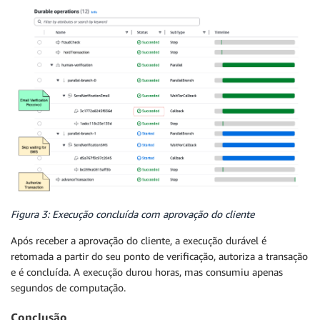
  // Idempotent final step with idempotency key

  return await context.step(`finalize-${tx.id}`, asy
    const action = !verified.hasFailure && verified.
      ? "authorize"

      : "escalate";

    if (action === "authorize") {

      return authorizeTransaction(tx, true, { idempo
    }

    return sendToFraudDepartment(tx, true);

  });

});
Figura 3: Execução concluída com aprovação do cliente
Após receber a aprovação do cliente, a execução durável é
retomada a partir do seu ponto de verificação, autoriza a transação
e é concluída. A execução durou horas, mas consumiu apenas
segundos de computação.
Conclusão