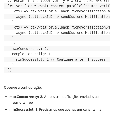
// Human-in-the-loop: verify via email AND SMS (firs
let verified = await context.parallel("human-verific
  (ctx) => ctx.waitForCallback("SendVerificationEmail
    async (callbackId) => sendCustomerNotification(c
  ),

  (ctx) => ctx.waitForCallback("SendVerificationSMS",
    async (callbackId) => sendCustomerNotification(c
  )

], {

  maxConcurrency: 2,

  completionConfig: {

    minSuccessful: 1 // Continue after 1 success

  }

});
Observe a configuração:
maxConcurrency: 2
: Ambas as notificações enviadas ao
mesmo tempo
minSuccessful: 1
: Precisamos que apenas um canal tenha