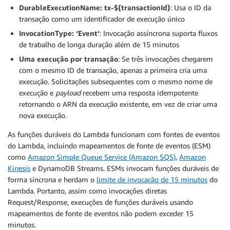
DurableExecutionName: tx-${transactionId}
: Usa o ID da
transação como um identificador de execução único
InvocationType: ‘Event’
: Invocação assíncrona suporta fluxos
de trabalho de longa duração além de 15 minutos
Uma execução por transação
: Se três invocações chegarem
com o mesmo ID de transação, apenas a primeira cria uma
execução. Solicitações subsequentes com o mesmo nome de
execução e
payload
recebem uma resposta idempotente
retornando o ARN da execução existente, em vez de criar uma
nova execução.
As funções duráveis do Lambda funcionam com fontes de eventos
do Lambda, incluindo mapeamentos de fonte de eventos (ESM)
como
Amazon Simple Queue Service (Amazon SQS)
,
Amazon
Kinesis
e DynamoDB Streams. ESMs invocam funções duráveis de
forma síncrona e herdam o
limite de invocação de 15 minutos
do
Lambda. Portanto, assim como invocações diretas
Request/Response, execuções de funções duráveis usando
mapeamentos de fonte de eventos não podem exceder 15
minutos.