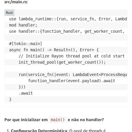
src/main.rs
:
Rust
use lambda_runtime::{run, service_fn, Error, LambdaEv
mod handler;

use handler::{function_handler, get_worker_count, in
#[tokio::main]

async fn main() -> Result<(), Error> {

    // Initialize Rayon thread pool at cold start (o
    init_thread_pool(get_worker_count());

    run(service_fn(|event: LambdaEvent<ProcessReques
        function_handler(event.payload).await

    }))

    .await

}
Por que inicializar em
e não no handler?
main()
Configuração Determinística
: O pool de threads é