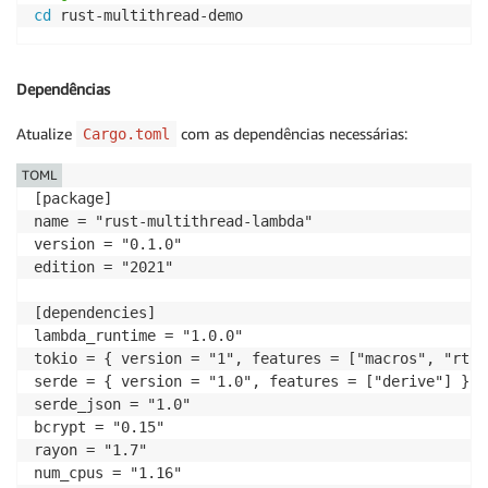
cd
 rust-multithread-demo
Dependências
Atualize
com as dependências necessárias:
Cargo.toml
TOML
[package]

name = "rust-multithread-lambda"

version = "0.1.0"

edition = "2021"

[dependencies]

lambda_runtime = "1.0.0"

tokio = { version = "1", features = ["macros", "rt-m
serde = { version = "1.0", features = ["derive"] }

serde_json = "1.0"

bcrypt = "0.15"

rayon = "1.7"

num_cpus = "1.16"
