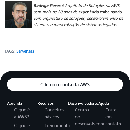
Rodrigo Peres
é Arquiteto de Soluções na AWS,
com mais de 20 anos d
e experiência trabalhando
com arquitetura de soluções, desenvolvimento de
sistemas e modernização de sistemas legados.
TAGS:
Serverless
Crie uma conta da AWS
Aprenda
Recursos
Desenvolvedores
Ajuda
O que é
Conceitos
Centro
Entre
a AWS?
básicos
do
em
desenvolvedor
contato
O que é
Treinamento