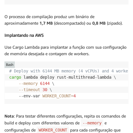
        }

    }

    num_cpus::get().clamp(1, 6)

O processo de compilação produz um binário de
}

aproximadamente
1,7 MB
(descompactado) ou
0,8 MB
(zipado).
// Initialize Rayon global thread pool (only once pe
Implantando na AWS
pub fn init_thread_pool(workers: usize) {

    INIT.call_once(|| {

Use Cargo Lambda para implantar a função com sua configuração
        let _ = rayon::ThreadPoolBuilder::new()

de memória desejada e contagem de workers.
            .num_threads(workers)

            .build_global();

Bash
    });

# Deploy with 6144 MB memory (4 vCPUs) and 4 workers
}

cargo
 lambda deploy rust-multithread-lambda 
\
--memory
6144
\
// Read RSS memory from /proc/self/statm (Linux only)
--timeout
30
\
fn get_memory_usage_kb() -> u64 {

    --env-var 
WORKER_COUNT
=
4
    std::fs::read_to_string("/proc/self/statm")

        .ok()

        .and_then(|s| s.split_whitespace().nth(1)?.p
Nota
: Para testar diferentes configurações, repita os comandos de
        .map(|pages| pages * 4)

build e deploy com diferentes valores de
e
--memory
        .unwrap_or(0)

configurações de
para cada configuração que
WORKER_COUNT
}
