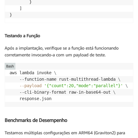
        }

    };

    ]

    let duration_ms = start.elapsed().as_millis();

}
    Ok(ProcessResponse {

        processed: results.len(),

Testando a Função
        duration_ms,

        mode: mode.to_string(),

Após a implantação, verifique se a função está funcionando
        workers: if mode == "parallel" { workers } e
corretamente invocando-a com um payload de teste.
        detected_cpus: num_cpus::get(),

        avg_ms_per_item: duration_ms as f64 / reques
Bash
        memory_used_kb: get_memory_usage_kb(),

aws lambda invoke 
\
        threads_used,

    --function-name rust-multithread-lambda 
\
    })

--payload
'{"count":20,"mode":"parallel"}'
\
}
    --cli-binary-format raw-in-base64-out 
\
    response.json
Benchmarks de Desempenho
Testamos múltiplas configurações em ARM64 (Graviton2) para