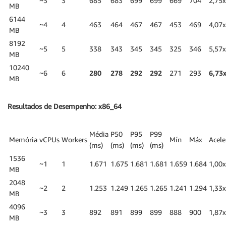
~3
3
685
683
699
699
669
704
2,75x
MB
6144
~4
4
463
464
467
467
453
469
4,07x
MB
8192
~5
5
338
343
345
345
325
346
5,57x
MB
10240
~6
6
280
278
292
292
271
293
6,73
MB
Resultados de Desempenho: x86_64
Média
P50
P95
P99
Memória
vCPUs
Workers
Mín
Máx
Acele
(ms)
(ms)
(ms)
(ms)
1536
~1
1
1.671
1.675
1.681
1.681
1.659
1.684
1,00x
MB
2048
~2
2
1.253
1.249
1.265
1.265
1.241
1.294
1,33x
MB
4096
~3
3
892
891
899
899
888
900
1,87x
MB