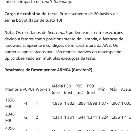
medir o impacto do
multi-threading
.
Carga de trabalho de teste
: Processamento de 20 hashes de
senha bcrypt (fator de custo 10)
Nota
: Os resultados de
benchmark
podem variar entre execuções
devido a fatores como posicionamento do Lambda, diferenças de
hardware subjacente e condições de infraestrutura da AWS. Os
números apresentados aqui são representativos do desempenho
típico observado em múltiplas execuções de teste.
Resultados de Desempenho: ARM64 (Graviton2)
Média
P50
P95
P99
Memória
vCPUs
Workers
Mín
Máx
Acele
(ms)
(ms)
(ms)
(ms)
1536
~1
1
1.885
1.882
1.898
1.898
1.877
1.907
1,00x
MB
2048
~2
2
1.334
1.331
1.341
1.341
1.324
1.356
1,41x
MB
4096