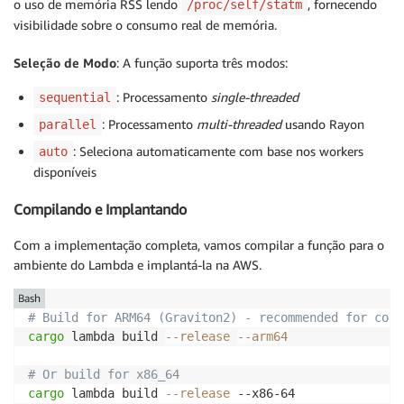
o uso de memória RSS lendo
, fornecendo
/proc/self/statm
    let thread_ids: Mutex<HashSet<std::thread::Threa
visibilidade sobre o consumo real de memória.
    let results: Result<Vec<String>, _> = items

Seleção de Modo
: A função suporta três modos:
        .par_iter()

        .map(|item| {

: Processamento
single-threaded
sequential
            thread_ids.lock().unwrap().insert(std::t
: Processamento
multi-threaded
usando Rayon
            hash_password(item)

parallel
        })

: Seleciona automaticamente com base nos workers
auto
        .collect();

disponíveis
    let threads_used = thread_ids.lock().unwrap().len
Compilando e Implantando
    results

        .map(|r| (r, threads_used))

Com a implementação completa, vamos compilar a função para o
        .map_err(|e| Box::new(e) as Box<dyn std::err
ambiente do Lambda e implantá-la na AWS.
}

Bash
// Get worker count from env var or detect CPUs, cla
# Build for ARM64 (Graviton2) - recommended for cost
pub fn get_worker_count() -> usize {

cargo
 lambda build 
--release
--arm64
    if let Ok(count_str) = env::var("WORKER_COUNT") {
        if let Ok(count) = count_str.parse::<usize>()
# Or build for x86_64
            return count.clamp(1, 6);

cargo
 lambda build 
--release
 --x86-64