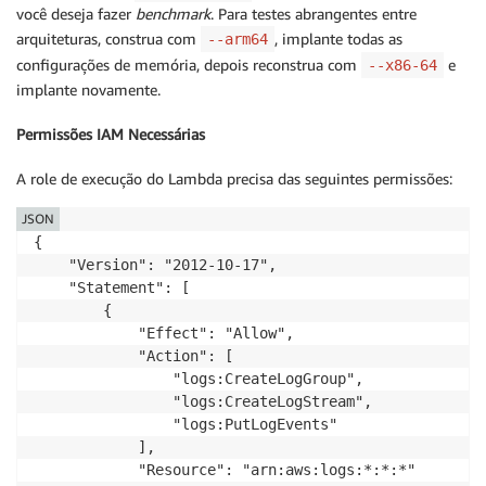
você deseja fazer
benchmark
. Para testes abrangentes entre
arquiteturas, construa com
, implante todas as
--arm64
// Main Lambda handler - processes items sequentiall
configurações de memória, depois reconstrua com
e
--x86-64
pub async fn function_handler(request: ProcessReques
    if request.count == 0 { return Err("count must b
implante novamente.
    if request.count > 1000 { return Err("count exce
Permissões IAM Necessárias
    let items: Vec<String> = (0..request.count)

A role de execução do Lambda precisa das seguintes permissões:
        .map(|i| format!("password_{:06}", i))

        .collect();

JSON
{

    let workers = get_worker_count();

    "Version": "2012-10-17",

    let mode = match request.mode.as_str() {

    "Statement": [

        "sequential" => "sequential",

        {

        "parallel"   => "parallel",

            "Effect": "Allow",

        _            => if workers > 1 { "parallel" 
            "Action": [

    };

                "logs:CreateLogGroup",

                "logs:CreateLogStream",

    let start = Instant::now();

                "logs:PutLogEvents"

    let (results, threads_used) = match mode {

            ],

        "sequential" => process_sequential(items)?,

            "Resource": "arn:aws:logs:*:*:*"

        _            => process_parallel(items)?,
