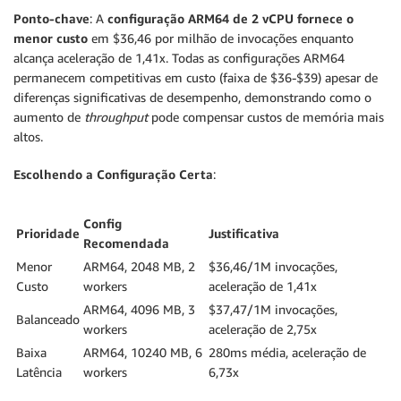
Ponto-chave
: A
configuração ARM64 de 2 vCPU fornece o
menor custo
em $36,46 por milhão de invocações enquanto
alcança aceleração de 1,41x. Todas as configurações ARM64
permanecem competitivas em custo (faixa de $36-$39) apesar de
diferenças significativas de desempenho, demonstrando como o
aumento de
throughput
pode compensar custos de memória mais
altos.
Escolhendo a Configuração Certa
:
Config
Prioridade
Justificativa
Recomendada
Menor
ARM64, 2048 MB, 2
$36,46/1M invocações,
Custo
workers
aceleração de 1,41x
ARM64, 4096 MB, 3
$37,47/1M invocações,
Balanceado
workers
aceleração de 2,75x
Baixa
ARM64, 10240 MB, 6
280ms média, aceleração de
Latência
workers
6,73x