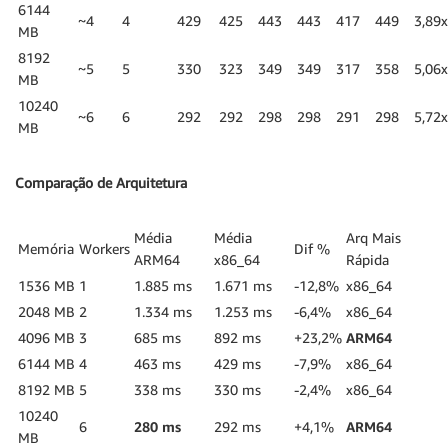
6144
~4
4
429
425
443
443
417
449
3,89x
MB
8192
~5
5
330
323
349
349
317
358
5,06x
MB
10240
~6
6
292
292
298
298
291
298
5,72x
MB
Comparação de Arquitetura
Média
Média
Arq Mais
Memória
Workers
Dif %
ARM64
x86_64
Rápida
1536 MB
1
1.885 ms
1.671 ms
-12,8%
x86_64
2048 MB
2
1.334 ms
1.253 ms
-6,4%
x86_64
4096 MB
3
685 ms
892 ms
+23,2%
ARM64
6144 MB
4
463 ms
429 ms
-7,9%
x86_64
8192 MB
5
338 ms
330 ms
-2,4%
x86_64
10240
6
280 ms
292 ms
+4,1%
ARM64
MB