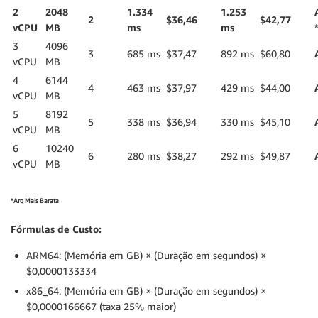
2
2048
1.334
1.253
2
$36,46
$42,77
vCPU
MB
ms
ms
3
4096
3
685 ms
$37,47
892 ms
$60,80
vCPU
MB
4
6144
4
463 ms
$37,97
429 ms
$44,00
vCPU
MB
5
8192
5
338 ms
$36,94
330 ms
$45,10
vCPU
MB
6
10240
6
280 ms
$38,27
292 ms
$49,87
vCPU
MB
*Arq Mais Barata
Fórmulas de Custo:
ARM64: (Memória em GB) × (Duração em segundos) ×
$0,0000133334
x86_64: (Memória em GB) × (Duração em segundos) ×
$0,0000166667 (taxa 25% maior)