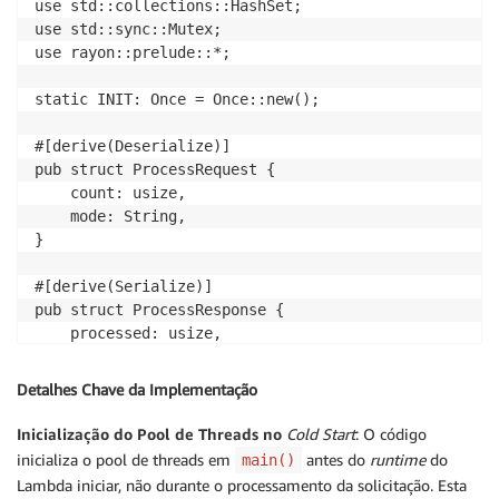
use std::collections::HashSet;

use std::sync::Mutex;

use rayon::prelude::*;

static INIT: Once = Once::new();

#[derive(Deserialize)]

pub struct ProcessRequest {

    count: usize,

    mode: String,

}

#[derive(Serialize)]

pub struct ProcessResponse {

    processed: usize,

    duration_ms: u128,

    mode: String,

Detalhes Chave da Implementação
    workers: usize,

    detected_cpus: usize,

Inicialização do Pool de Threads no
Cold Start
: O código
    avg_ms_per_item: f64,

inicializa o pool de threads em
antes do
runtime
do
main()
    memory_used_kb: u64,

Lambda iniciar, não durante o processamento da solicitação. Esta
    threads_used: usize, // Actual threads that proc