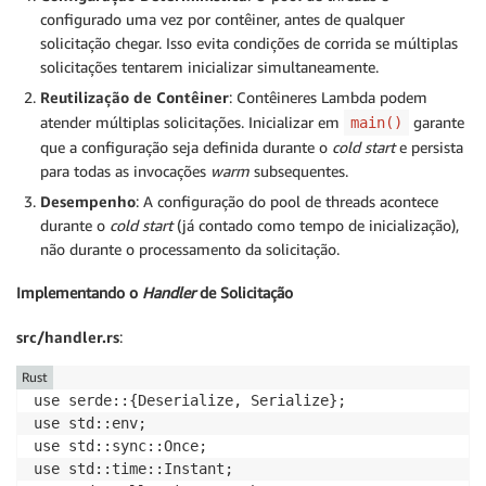
configurado uma vez por contêiner, antes de qualquer
solicitação chegar. Isso evita condições de corrida se múltiplas
solicitações tentarem inicializar simultaneamente.
Reutilização de Contêiner
: Contêineres Lambda podem
atender múltiplas solicitações. Inicializar em
garante
main()
que a configuração seja definida durante o
cold start
e persista
para todas as invocações
warm
subsequentes.
Desempenho
: A configuração do pool de threads acontece
durante o
cold start
(já contado como tempo de inicialização),
não durante o processamento da solicitação.
Implementando o
Handler
de Solicitação
src/handler.rs
:
Rust
use serde::{Deserialize, Serialize};

use std::env;

use std::sync::Once;

use std::time::Instant;
