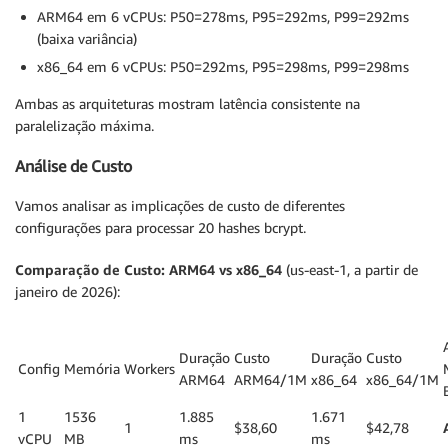
ARM64 em 6 vCPUs: P50=278ms, P95=292ms, P99=292ms
(baixa variância)
x86_64 em 6 vCPUs: P50=292ms, P95=298ms, P99=298ms
Ambas as arquiteturas mostram latência consistente na
paralelização máxima.
Análise de Custo
Vamos analisar as implicações de custo de diferentes
configurações para processar 20 hashes bcrypt.
Comparação de Custo: ARM64 vs x86_64
(us-east-1, a partir de
janeiro de 2026):
Duração
Custo
Duração
Custo
Config
Memória
Workers
ARM64
ARM64/1M
x86_64
x86_64/1M
1
1536
1.885
1.671
1
$38,60
$42,78
vCPU
MB
ms
ms