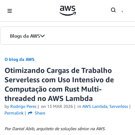
Skip to Main Content
Blogs da AWS
Página inicial
O blog da AWS
Otimizando Cargas de Trabalho
Edições
Serverless com Uso Intensivo de
Computação com Rust Multi-
threaded no AWS Lambda
by
Rodrigo Peres
on
13 MAR 2026
in
AWS Lambda
,
Serverless
Permalink
Share
Por Daniel Abib, arquiteto de soluções sênior na AWS.