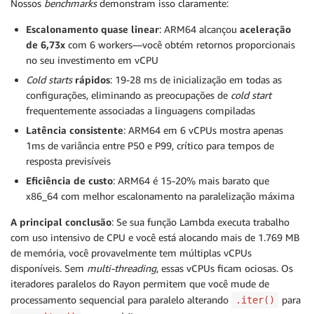
Nossos
benchmarks
demonstram isso claramente:
Escalonamento quase linear
: ARM64 alcançou
aceleração
de 6,73x
com 6 workers—você obtém retornos proporcionais
no seu investimento em vCPU
Cold starts
rápidos
: 19-28 ms de inicialização em todas as
configurações, eliminando as preocupações de
cold start
frequentemente associadas a linguagens compiladas
Latência consistente
: ARM64 em 6 vCPUs mostra apenas
1ms de variância entre P50 e P99, crítico para tempos de
resposta previsíveis
Eficiência de custo
: ARM64 é 15-20% mais barato que
x86_64 com melhor escalonamento na paralelização máxima
A principal conclusão
: Se sua função Lambda executa trabalho
com uso intensivo de CPU e você está alocando mais de 1.769 MB
de memória, você provavelmente tem múltiplas vCPUs
disponíveis. Sem
multi-threading
, essas vCPUs ficam ociosas. Os
iteradores paralelos do Rayon permitem que você mude de
processamento sequencial para paralelo alterando
para
.iter()