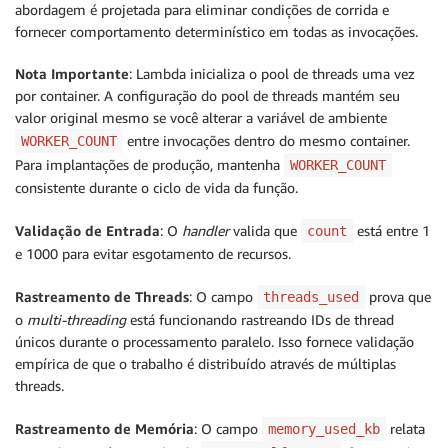
abordagem é projetada para eliminar condições de corrida e
}

fornecer comportamento determinístico em todas as invocações.
// CPU-intensive bcrypt hashing with cost factor 10

Nota Importante
: Lambda inicializa o pool de threads uma vez
fn hash_password(password: &str) -> Result<String, b
por container. A configuração do pool de threads mantém seu
    bcrypt::hash(password, 10)

valor original mesmo se você alterar a variável de ambiente
}

entre invocações dentro do mesmo container.
WORKER_COUNT
Para implantações de produção, mantenha
WORKER_COUNT
// Process items one at a time (baseline for comparis
fn process_sequential(items: Vec<String>) -> Result<
consistente durante o ciclo de vida da função.
    let results: Result<Vec<String>, _> = items

        .iter()

Validação de Entrada
: O
handler
valida que
está entre 1
count
        .map(|item| hash_password(item))

e 1000 para evitar esgotamento de recursos.
        .collect();

    results

Rastreamento de Threads
: O campo
prova que
threads_used
        .map(|r| (r, 1))

o
multi-threading
está funcionando rastreando IDs de thread
        .map_err(|e| Box::new(e) as Box<dyn std::err
únicos durante o processamento paralelo. Isso fornece validação
}

empírica de que o trabalho é distribuído através de múltiplas
threads.
// Process items in parallel using Rayon's work-stea
// Thread pool size is configured once at cold start
Rastreamento de Memória
: O campo
relata
memory_used_kb
fn process_parallel(items: Vec<String>) -> Result<(V